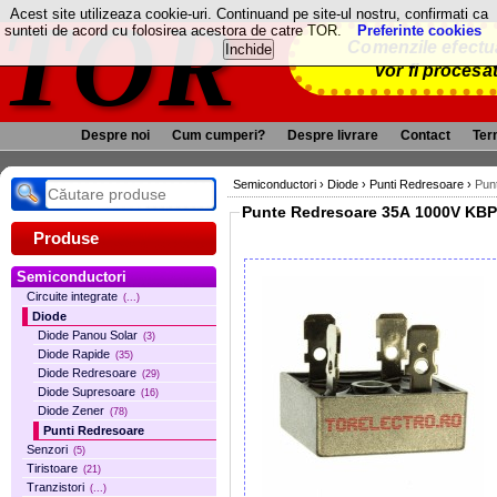
TOR
Acest site utilizeaza cookie-uri. Continuand pe site-ul nostru, confirmati ca
sunteti de acord cu folosirea acestora de catre TOR.
Preferinte cookies
Comenzile efectua
vor fi procesa
Despre noi
Cum cumperi?
Despre livrare
Contact
Term
Semiconductori
›
Diode
›
Punti Redresoare
›
Pun
Punte Redresoare 35A
Produse
Semiconductori
Circuite integrate
(...)
Diode
Diode Panou Solar
(3)
Diode Rapide
(35)
Diode Redresoare
(29)
Diode Supresoare
(16)
Diode Zener
(78)
Punti Redresoare
Senzori
(5)
Tiristoare
(21)
Tranzistori
(...)