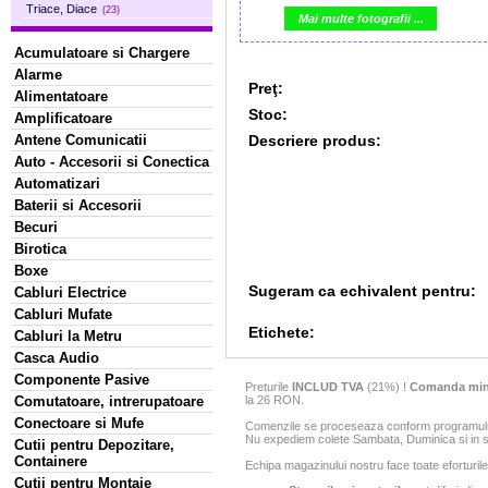
Triace, Diace
(23)
Mai multe fotografii ...
Acumulatoare si Chargere
Alarme
Preţ:
Alimentatoare
Stoc:
Amplificatoare
Descriere produs:
Antene Comunicatii
Auto - Accesorii si Conectica
Automatizari
Baterii si Accesorii
Becuri
Birotica
Boxe
Sugeram ca echivalent pentru:
Cabluri Electrice
Cabluri Mufate
Etichete:
Cabluri la Metru
Casca Audio
Componente Pasive
Preturile
INCLUD TVA
(21%) !
Comanda min
la 26 RON.
Comutatoare, intrerupatoare
Conectoare si Mufe
Comenzile se proceseaza conform programului 
Nu expediem colete Sambata, Duminica si in sa
Cutii pentru Depozitare,
Containere
Echipa magazinului nostru face toate eforturile
Cutii pentru Montaje