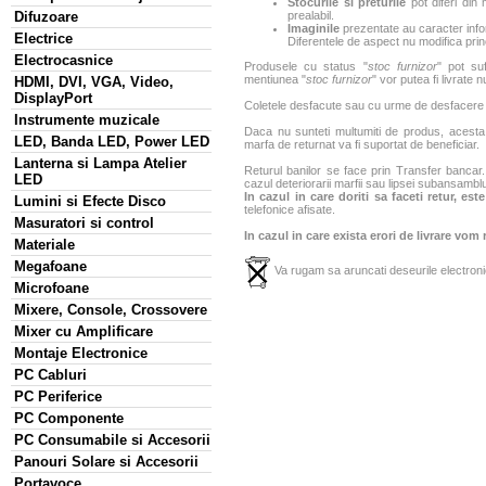
Stocurile si preturile
pot diferi din 
Difuzoare
prealabil.
Imaginile
prezentate au caracter infor
Electrice
Diferentele de aspect nu modifica princ
Electrocasnice
Produsele cu status "
stoc furnizor
" pot suf
mentiunea "
stoc furnizor
" vor putea fi livrate 
HDMI, DVI, VGA, Video,
DisplayPort
Coletele desfacute sau cu urme de desfacere sa
Instrumente muzicale
Daca nu sunteti multumiti de produs, acesta p
LED, Banda LED, Power LED
marfa de returnat va fi suportat de beneficiar.
Lanterna si Lampa Atelier
Returul banilor se face prin Transfer bancar. 
LED
cazul deteriorarii marfii sau lipsei subansamblu
In cazul in care doriti sa faceti retur, es
Lumini si Efecte Disco
telefonice afisate.
Masuratori si control
In cazul in care exista erori de livrare vom
Materiale
Megafoane
Va rugam sa aruncati deseurile electronic
Microfoane
Mixere, Console, Crossovere
Mixer cu Amplificare
Montaje Electronice
PC Cabluri
PC Periferice
PC Componente
PC Consumabile si Accesorii
Panouri Solare si Accesorii
Portavoce