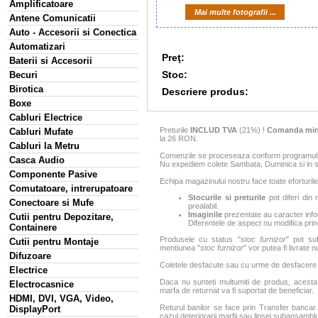
Amplificatoare
Mai multe fotografii ...
Antene Comunicatii
Auto - Accesorii si Conectica
Automatizari
Preţ:
Baterii si Accesorii
Stoc:
Becuri
Birotica
Descriere produs:
Boxe
Cabluri Electrice
Preturile
INCLUD TVA
(21%) !
Comanda min
Cabluri Mufate
la 26 RON.
Cabluri la Metru
Comenzile se proceseaza conform programului 
Casca Audio
Nu expediem colete Sambata, Duminica si in sa
Componente Pasive
Echipa magazinului nostru face toate eforturile
Comutatoare, intrerupatoare
Stocurile si preturile
pot diferi din 
Conectoare si Mufe
prealabil.
Imaginile
prezentate au caracter infor
Cutii pentru Depozitare,
Diferentele de aspect nu modifica princ
Containere
Produsele cu status "
stoc furnizor
" pot suf
Cutii pentru Montaje
mentiunea "
stoc furnizor
" vor putea fi livrate 
Difuzoare
Coletele desfacute sau cu urme de desfacere sa
Electrice
Daca nu sunteti multumiti de produs, acesta p
Electrocasnice
marfa de returnat va fi suportat de beneficiar.
HDMI, DVI, VGA, Video,
Returul banilor se face prin Transfer bancar. 
DisplayPort
cazul deteriorarii marfii sau lipsei subansamblu