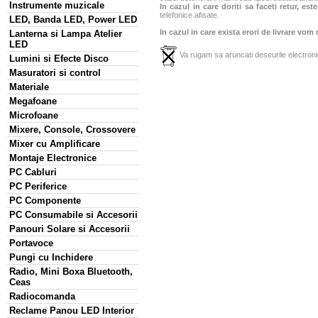
Instrumente muzicale
In cazul in care doriti sa faceti retur, es
telefonice afisate.
LED, Banda LED, Power LED
In cazul in care exista erori de livrare vom
Lanterna si Lampa Atelier
LED
Va rugam sa aruncati deseurile electronic
Lumini si Efecte Disco
Masuratori si control
Materiale
Megafoane
Microfoane
Mixere, Console, Crossovere
Mixer cu Amplificare
Montaje Electronice
PC Cabluri
PC Periferice
PC Componente
PC Consumabile si Accesorii
Panouri Solare si Accesorii
Portavoce
Pungi cu Inchidere
Radio, Mini Boxa Bluetooth,
Ceas
Radiocomanda
Reclame Panou LED Interior