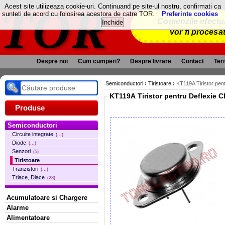
TOR
Acest site utilizeaza cookie-uri. Continuand pe site-ul nostru, confirmati ca
sunteti de acord cu folosirea acestora de catre TOR.
Preferinte cookies
Comenzile efectua
vor fi procesa
Despre noi
Cum cumperi?
Despre livrare
Contact
Term
Semiconductori
›
Tiristoare
›
KT119A Tiristor pen
KT119A Tiristor pentru Deflexie 
Produse
Semiconductori
Circuite integrate
(...)
Diode
(...)
Senzori
(5)
Tiristoare
Tranzistori
(...)
Triace, Diace
(23)
Acumulatoare si Chargere
Alarme
Alimentatoare