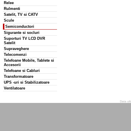
Relee
Rulmenti
Satelit, TV si CATV
Scule
Semiconductori
Sigurante si socluri
Suporturi TV LCD DVR
Satelit
Supraveghere
Telecomenzi
Telefoane Mobile, Tablete si
Accesorii
Telefoane si Cabluri
Transformatoare
UPS -uri si Stabilizatoare
Ventilatoare
Data ult