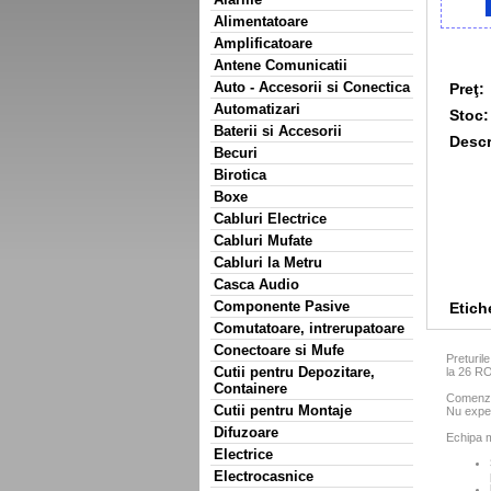
Alimentatoare
Amplificatoare
Antene Comunicatii
Auto - Accesorii si Conectica
Preţ:
Automatizari
Stoc:
Baterii si Accesorii
Descr
Becuri
Birotica
Boxe
Cabluri Electrice
Cabluri Mufate
Cabluri la Metru
Casca Audio
Componente Pasive
Etich
Comutatoare, intrerupatoare
Conectoare si Mufe
Preturil
Cutii pentru Depozitare,
la 26 R
Containere
Comenzil
Cutii pentru Montaje
Nu exped
Difuzoare
Echipa m
Electrice
Electrocasnice