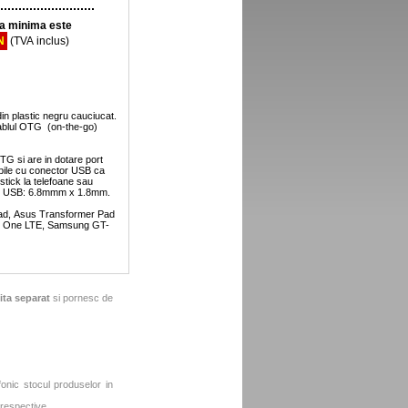
 minima este
N
(TVA inclus)
n plastic negru cauciucat.
cablul OTG (on-the-go)
G si are in dotare port
ibile cu conector USB ca
tick la telefoane sau
mini USB: 6.8mmm x 1.8mm.
iPad, Asus Transformer Pad
TC One LTE, Samsung GT-
ita separat
si pornesc de
fonic stocul produselor in
 respective.