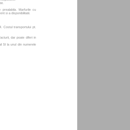
te.
e prealabila. Marfurile cu
t si a disponibilitatii.
. Costul transportului pt.
turii, dar poate diferi in
l SI la unul din numerele