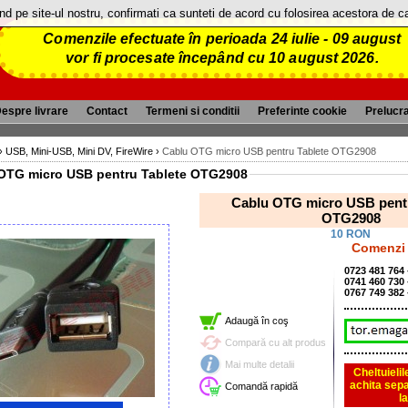
and pe site-ul nostru, confirmati ca sunteti de acord cu folosirea acestora de 
Comenzile efectuate în perioada 24 iulie - 09 august
vor fi procesate începând cu 10 august 2026.
espre livrare
Contact
Termeni si conditii
Preferinte cookie
Prelucr
›
USB, Mini-USB, Mini DV, FireWire
›
Cablu OTG micro USB pentru Tablete OTG2908
OTG micro USB pentru Tablete OTG2908
Cablu OTG micro USB pentr
OTG2908
10 RON
Comenzi 
0723 481 764
0741 460 730
0767 749 382
Adaugă în coş
Compară cu alt produs
Mai multe detalii
Cheltuieli
achita sepa
Comandă rapidă
l