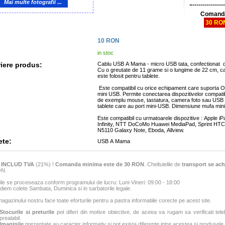
Mai multe fotografii ...
Comanda
30 RO
10
RON
in stoc
iere produs:
Cablu USB A Mama - micro USB tata, confectionat di
Cu o greutate de 11 grame si o lungime de 22 cm, 
este folosit pentru tablete.
Este compatibil cu orice echipament care suporta OT
mini USB. Permite conectarea dispozitivelor compat
de exemplu mouse, tastatura, camera foto sau USB s
tablete care au port mini-USB. Dimensiune mufa 
Este compatibil cu urmatoarele dispozitive : Apple 
Infinity, NTT DoCoMo Huawei MediaPad, Sprint H
N5110 Galaxy Note, Eboda, Allview.
ete:
USB A Mama
e
INCLUD TVA
(21%) !
Comanda minima este de 30 RON
. Cheltuielile de
transport se ach
ON.
e se proceseaza conform programului de lucru: Luni-Vineri: 09:00 - 18:00
iem colete Sambata, Duminica si in sarbatorile legale.
agazinului nostru face toate eforturile pentru a pastra informatiile corecte pe acest site.
Stocurile si preturile
pot diferi din motive obiective, de aceea va rugam sa verificati tele
prealabil.
Imaginile
prezentate au caracter informativ si pot exista diferente intre acestea si produsele