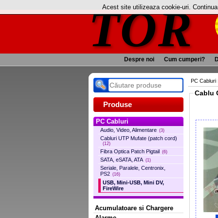
TOR
Acest site utilizeaza cookie-uri. Continu
Despre noi
Cum cumperi?
D
PC Cabluri
Cablu 
Produse
PC Cabluri
Audio, Video, Alimentare
(3)
Cabluri UTP Mufate (patch cord)
(12)
Fibra Optica Patch Pigtail
(6)
SATA, eSATA, ATA
(1)
Seriale, Paralele, Centronix,
PS2
(16)
USB, Mini-USB, Mini DV,
FireWire
Acumulatoare si Chargere
Alarme