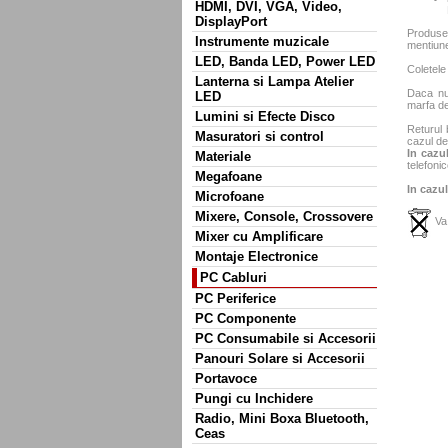
HDMI, DVI, VGA, Video,
DisplayPort
Produse
Instrumente muzicale
mentiun
LED, Banda LED, Power LED
Coletele
Lanterna si Lampa Atelier
Daca nu 
LED
marfa de
Lumini si Efecte Disco
Returul 
Masuratori si control
cazul de
In cazul
Materiale
telefonic
Megafoane
In cazul
Microfoane
Mixere, Console, Crossovere
Va 
Mixer cu Amplificare
Montaje Electronice
PC Cabluri
PC Periferice
PC Componente
PC Consumabile si Accesorii
Panouri Solare si Accesorii
Portavoce
Pungi cu Inchidere
Radio, Mini Boxa Bluetooth,
Ceas