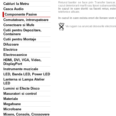
Returul banilor se face prin Transfer bancar. 
Cabluri la Metru
cazul deteriorarii marfii sau lipsei subansamblu
Casca Audio
In cazul in care doriti sa faceti retur, es
telefonice afisate.
Componente Pasive
In cazul in care exista erori de livrare vom
Comutatoare, intrerupatoare
Conectoare si Mufe
Va rugam sa aruncati deseurile electronic
Cutii pentru Depozitare,
Containere
Cutii pentru Montaje
Difuzoare
Electrice
Electrocasnice
HDMI, DVI, VGA, Video,
DisplayPort
Instrumente muzicale
LED, Banda LED, Power LED
Lanterna si Lampa Atelier
LED
Lumini si Efecte Disco
Masuratori si control
Materiale
Megafoane
Microfoane
Mixere, Console, Crossovere