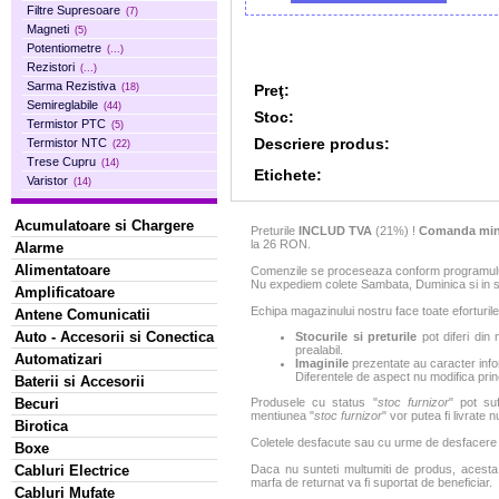
Filtre Supresoare
(7)
Magneti
(5)
Potentiometre
(...)
Rezistori
(...)
Sarma Rezistiva
Preţ:
(18)
Semireglabile
(44)
Stoc:
Termistor PTC
(5)
Descriere produs:
Termistor NTC
(22)
Trese Cupru
(14)
Etichete:
Varistor
(14)
Acumulatoare si Chargere
Preturile
INCLUD TVA
(21%) !
Comanda min
la 26 RON.
Alarme
Alimentatoare
Comenzile se proceseaza conform programului 
Nu expediem colete Sambata, Duminica si in sa
Amplificatoare
Echipa magazinului nostru face toate eforturile
Antene Comunicatii
Auto - Accesorii si Conectica
Stocurile si preturile
pot diferi din 
prealabil.
Automatizari
Imaginile
prezentate au caracter infor
Diferentele de aspect nu modifica princ
Baterii si Accesorii
Becuri
Produsele cu status "
stoc furnizor
" pot suf
mentiunea "
stoc furnizor
" vor putea fi livrate 
Birotica
Coletele desfacute sau cu urme de desfacere sa
Boxe
Cabluri Electrice
Daca nu sunteti multumiti de produs, acesta p
marfa de returnat va fi suportat de beneficiar.
Cabluri Mufate