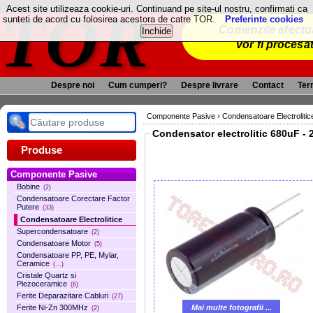
TOR
Acest site utilizeaza cookie-uri. Continuand pe site-ul nostru, confirmati ca
sunteti de acord cu folosirea acestora de catre TOR.
Preferinte cookies
Comenzile efectua
vor fi procesa
Despre noi
Cum cumperi?
Despre livrare
Contact
Term
Componente Pasive
›
Condensatoare Electrolitic
Co
Produse
Componente Pasive
Bobine
(2)
Condensatoare Corectare Factor
Putere
(33)
Condensatoare Electrolitice
Supercondensatoare
(2)
Condensatoare Motor
(5)
Condensatoare PP, PE, Mylar,
Ceramice
(...)
Cristale Quartz si
Piezoceramice
(6)
Ferite Deparazitare Cabluri
(27)
Mai multe fotografii ...
Ferite Ni-Zn 300MHz
(2)