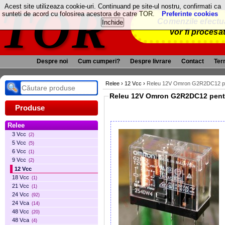
TOR
Acest site utilizeaza cookie-uri. Continuand pe site-ul nostru, confirmati ca
sunteti de acord cu folosirea acestora de catre TOR.
Preferinte cookies
Comenzile efectua
vor fi procesa
Despre noi
Cum cumperi?
Despre livrare
Contact
Term
Relee
›
12 Vcc
›
Releu 12V Omron G2R2DC12 pent
Releu 12V Omron G2R2DC12 pe
Produse
Relee
3 Vcc
(2)
5 Vcc
(5)
6 Vcc
(1)
9 Vcc
(2)
12 Vcc
18 Vcc
(1)
21 Vcc
(1)
24 Vcc
(92)
24 Vca
(14)
48 Vcc
(20)
48 Vca
(4)