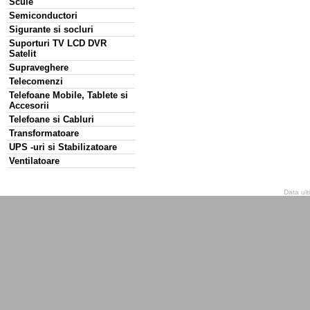
Scule
Semiconductori
Sigurante si socluri
Suporturi TV LCD DVR
Satelit
Supraveghere
Telecomenzi
Telefoane Mobile, Tablete si
Accesorii
Telefoane si Cabluri
Transformatoare
UPS -uri si Stabilizatoare
Ventilatoare
Data ult