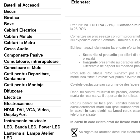
Etichete:
Baterii si Accesorii
Becuri
Birotica
Boxe
Preturile
INCLUD TVA
(21%) !
Comanda min
la 26 RON.
Cabluri Electrice
Cabluri Mufate
Comenzile se proceseaza conform programului 
Nu expediem colete Sambata, Duminica si in sa
Cabluri la Metru
Echipa magazinului nostru face toate eforturile
Casca Audio
Componente Pasive
Stocurile si preturile
pot diferi din 
prealabil.
Comutatoare, intrerupatoare
Imaginile
prezentate au caracter infor
Diferentele de aspect nu modifica princ
Conectoare si Mufe
Produsele cu status "
stoc furnizor
" pot suf
Cutii pentru Depozitare,
mentiunea "
stoc furnizor
" vor putea fi livrate 
Containere
Cutii pentru Montaje
Coletele desfacute sau cu urme de desfacere sa
Difuzoare
Daca nu sunteti multumiti de produs, acesta p
marfa de returnat va fi suportat de beneficiar.
Electrice
Electrocasnice
Returul banilor se face prin Transfer bancar. 
cazul deteriorarii marfii sau lipsei subansamblu
HDMI, DVI, VGA, Video,
In cazul in care doriti sa faceti retur, es
DisplayPort
telefonice afisate.
Instrumente muzicale
In cazul in care exista erori de livrare vom
LED, Banda LED, Power LED
Va rugam sa aruncati deseurile electronic
Lanterna si Lampa Atelier
LED