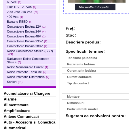
60 Vcc
(1)
110/ 115/ 120 Vca
Mai multe fotografii ...
(6)
220/ 230/ 240 Vca
(28)
400 Vca
(1)
Baloane REED
(4)
Contactoare Bobina 12V
(1)
Preţ:
Contactoare Bobina 24V
(4)
Stoc:
Contactoare Bobina 48V
(1)
Contactoare Bobina 235V
Descriere produs:
(9)
Contactoare Bobina 380V
(2)
Specificatii tehnice:
Relee Contactoare Statice (SSR)
(24)
Tensiune pe bobina
Radiatoare Relee Contactoare
Statice
(5)
Rezistenta bobina
Relee Monitorizare Curent
(1)
Curent prin bobina
Relee Protectie Tensiune
(4)
Curent contacte
Relee Protectie Diferentiala
(2)
Socluri
(21)
Tip de contact
Acumulatoare si Chargere
Montare
Alarme
Dimensiuni
Alimentatoare
Particularitati model
Amplificatoare
Sugeram ca echivalent pentru:
Antene Comunicatii
Auto - Accesorii si Conectica
Automatizari