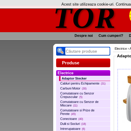
TOR
Acest site utilizeaza cookie-uri. Continu
Despre noi
Cum cumperi?
D
Electrice
›
Adapto
Produse
Electrice
Adaptor Stecker
Cabluri pentru Echipamente
(31)
Carbuni Motor
(30)
Comutatoare cu Senzor
Crepuscular
(5)
Comutatoare cu Senzor de
Miscare
(11)
Comutatoare si Prize de
Perete
(45)
Conectoare
(40)
Dulii si Socluri
(18)
Intrerupatoare
(6)