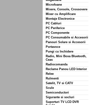
Microfoane
Mixere, Console, Crossovere
Mixer cu Amplificare
Montaje Electronice
PC Cabluri
PC Periferice
PC Componente
PC Consumabile si Accesorii
Panouri Solare si Accesorii
Portavoce
Pungi cu Inchidere
Radio, Mini Boxa Bluetooth,
Ceas
Radiocomanda
Reclame Panou LED Interior
Relee
Rulmenti
Satelit, TV si CATV
Scule
Semiconductori
Sigurante si socluri
Suporturi TV LCD DVR