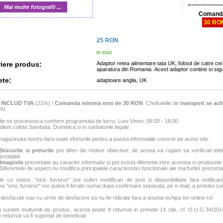
Mai multe fotografii ...
Comanda
30 RO
25
RON
in stoc
iere produs:
Adaptor retea alimentare tata UK, folosit de catre cei
aparatura din Romania. Acest adaptor contine si sig
ete:
adaptoare anglia, UK
e
INCLUD TVA
(21%) !
Comanda minima este de 30 RON
. Cheltuielile de
transport se ach
ON.
e se proceseaza conform programului de lucru: Luni-Vineri: 09:00 - 18:00
iem colete Sambata, Duminica si in sarbatorile legale.
agazinului nostru face toate eforturile pentru a pastra informatiile corecte pe acest site.
Stocurile si preturile
pot diferi din motive obiective, de aceea va rugam sa verificati tele
prealabil.
Imaginile
prezentate au caracter informativ si pot exista diferente intre acestea si produsele
Diferentele de aspect nu modifica principalele caracteristici functionale ale marfurilor prezenta
le cu status "
stoc furnizor
" pot suferi modificari de pret si disponibilitate fara notificar
ea "
stoc furnizor
" vor putea fi livrate numai dupa confirmare separata, pe e-mail, a pretului curen
 desfacute sau cu urme de desfacere sa nu fie ridicate fara a anunta echipa tor-online.ro!
sunteti multumiti de produs, acesta poate fi returnat in primele 14 zile, cf. O.U.G.34/2014
 returnat va fi suportat de beneficiar.