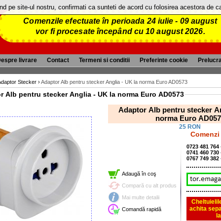
and pe site-ul nostru, confirmati ca sunteti de acord cu folosirea acestora de 
Comenzile efectuate în perioada 24 iulie - 09 august
vor fi procesate începând cu 10 august 2026.
espre livrare
Contact
Termeni si conditii
Preferinte cookie
Prelucr
Adaptor Stecker
›
Adaptor Alb pentru stecker Anglia - UK la norma Euro AD0573
r Alb pentru stecker Anglia - UK la norma Euro AD0573
Adaptor Alb pentru stecker An
norma Euro AD057
25 RON
Comenzi 
0723 481 764
0741 460 730
0767 749 382
Adaugă în coş
Compară cu alt produs
Mai multe detalii
Cheltuieli
achita sepa
Comandă rapidă
l