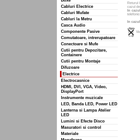
Boxe
Returul 
Cabluri Electrice
cazul de
In cazul
Cabluri Mufate
telefonic
Cabluri la Metru
In cazul
Casca Audio
Componente Pasive
Va 
Comutatoare, intrerupatoare
Conectoare si Mufe
Cutii pentru Depozitare,
Containere
Cutii pentru Montaje
Difuzoare
Electrice
Electrocasnice
HDMI, DVI, VGA, Video,
DisplayPort
Instrumente muzicale
LED, Banda LED, Power LED
Lanterna si Lampa Atelier
LED
Lumini si Efecte Disco
Masuratori si control
Materiale
Megafoane