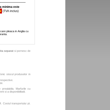
 minima este
N
(TVA inclus)
 care pleaca in Anglia cu
uranta.
ita separat
si pornesc de
fonic stocul produselor in
 respective.
te.
e prealabila. Marfurile cu
t si a disponibilitatii.
. Costul transportului pt.