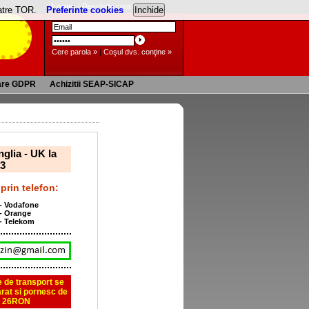
Login:
|
Deschide cont »
catre TOR.
Preferinte cookies
Cere parola »
|
Coşul dvs. conţine »
are GDPR
Achizitii SEAP-SICAP
glia - UK la
3
prin telefon:
 - Vodafone
 - Orange
 - Telekom
le de transport se
rat si pornesc de
a 26RON