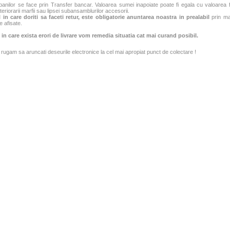
banilor se face prin Transfer bancar. Valoarea sumei inapoiate poate fi egala cu valoarea fac
teriorarii marfii sau lipsei subansamblurilor accesorii.
 in care doriti sa faceti retur, este obligatorie anuntarea noastra in prealabil
prin mai
e afisate.
 in care exista erori de livrare vom remedia situatia cat mai curand posibil.
rugam sa aruncati deseurile electronice la cel mai apropiat punct de colectare !