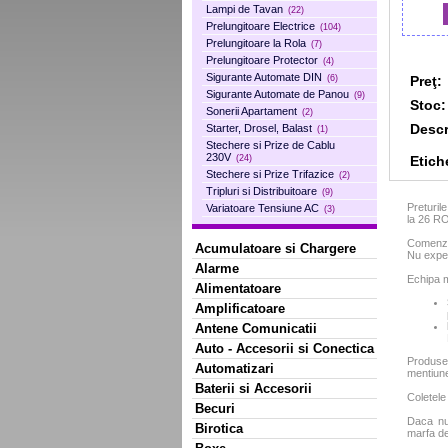
Lampi de Tavan
(22)
Prelungitoare Electrice
(104)
Prelungitoare la Rola
(7)
Prelungitoare Protector
(4)
Sigurante Automate DIN
Preţ:
(6)
Sigurante Automate de Panou
(9)
Stoc:
Sonerii Apartament
(2)
Descr
Starter, Drosel, Balast
(1)
Stechere si Prize de Cablu
230V
Etich
(24)
Stechere si Prize Trifazice
(2)
Tripluri si Distribuitoare
(9)
Preturil
Variatoare Tensiune AC
(3)
la 26 R
Comenzil
Acumulatoare si Chargere
Nu exped
Alarme
Echipa m
Alimentatoare
Amplificatoare
Antene Comunicatii
Auto - Accesorii si Conectica
Produse
Automatizari
mentiun
Baterii si Accesorii
Coletele
Becuri
Daca nu 
Birotica
marfa de