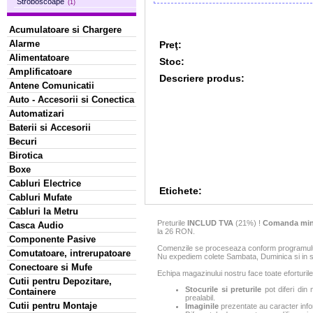
Stroboscoape
(1)
Acumulatoare si Chargere
Alarme
Preţ:
Alimentatoare
Stoc:
Amplificatoare
Descriere produs:
Antene Comunicatii
Auto - Accesorii si Conectica
Automatizari
Baterii si Accesorii
Becuri
Birotica
Boxe
Cabluri Electrice
Etichete:
Cabluri Mufate
Cabluri la Metru
Preturile
INCLUD TVA
(21%) !
Comanda min
Casca Audio
la 26 RON.
Componente Pasive
Comenzile se proceseaza conform programului 
Comutatoare, intrerupatoare
Nu expediem colete Sambata, Duminica si in sa
Conectoare si Mufe
Echipa magazinului nostru face toate eforturile
Cutii pentru Depozitare,
Stocurile si preturile
pot diferi din 
Containere
prealabil.
Cutii pentru Montaje
Imaginile
prezentate au caracter infor