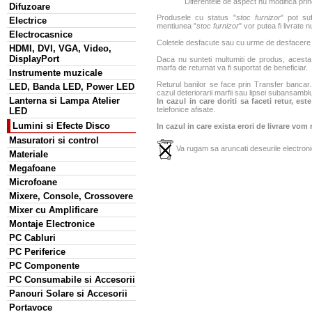
Diferentele de aspect nu modifica princ
Difuzoare
Produsele cu status "
stoc furnizor
" pot suf
Electrice
mentiunea "
stoc furnizor
" vor putea fi livrate 
Electrocasnice
Coletele desfacute sau cu urme de desfacere sa
HDMI, DVI, VGA, Video,
DisplayPort
Daca nu sunteti multumiti de produs, acesta p
marfa de returnat va fi suportat de beneficiar.
Instrumente muzicale
Returul banilor se face prin Transfer bancar. 
LED, Banda LED, Power LED
cazul deteriorarii marfii sau lipsei subansamblu
Lanterna si Lampa Atelier
In cazul in care doriti sa faceti retur, es
telefonice afisate.
LED
Lumini si Efecte Disco
In cazul in care exista erori de livrare vom
Masuratori si control
Va rugam sa aruncati deseurile electronic
Materiale
Megafoane
Microfoane
Mixere, Console, Crossovere
Mixer cu Amplificare
Montaje Electronice
PC Cabluri
PC Periferice
PC Componente
PC Consumabile si Accesorii
Panouri Solare si Accesorii
Portavoce