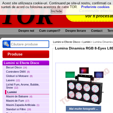
TOR
Acest site utilizeaza cookie-uri. Continuand pe site-ul nostru, confirmati ca
sunteti de acord cu folosirea acestora de catre TOR.
Preferinte cookies
Comenzile efectua
vor fi procesa
Despre noi
Cum cumperi?
Despre livrare
Contact
Term
Lumini si Efecte Disco
›
Lumini
›
Lumina Dinami
Lumina Dinamica RGB 8-Eyes L
Produse
Lumini si Efecte Disco
Becuri Disco
(14)
Controlere DMX
(8)
Globuri si Motoare
(8)
Lasere
(12)
Lichid Fum, Arome, Bubble,
Snow
(12)
Lumini
Masini de Baloane
(4)
Masini de Fum
(17)
Masini Zapada Artificiala
(1)
Mai multe fotografii ...
Standuri si Filtre
(19)