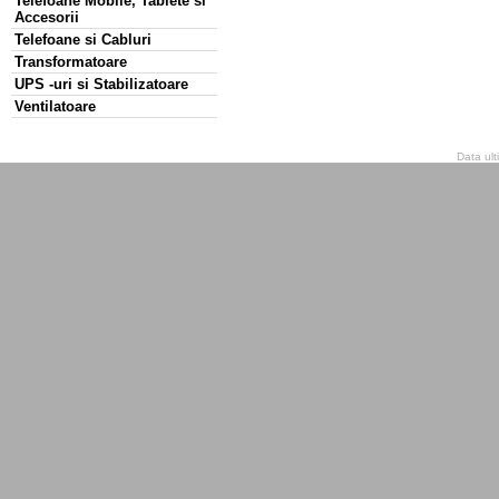
Telefoane Mobile, Tablete si
Accesorii
Telefoane si Cabluri
Transformatoare
UPS -uri si Stabilizatoare
Ventilatoare
Data ult