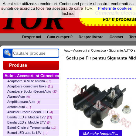
TOR
Acest site utilizeaza cookie-uri. Continuand pe site-ul nostru, confirmati ca
sunteti de acord cu folosirea acestora de catre TOR.
Preferinte cookies
Comenzile efectua
vor fi procesa
Despre noi
Cum cumperi?
Despre livrare
Contact
Term
Auto - Accesorii si Conectica
›
Sigurante AUTO si
Soclu pe Fir pentru Siguranta Mi
Produse
Auto - Accesorii si Conectica
Adaptoare si Mufe antena
(13)
Adaptoare conectare boxe
(21)
Adaptoare Socluri Becuri Auto
(25)
Alarme Auto
(9)
Amplificatoare Auto
(4)
Antene auto
(...)
Anulator Eroare Becuri LED
(4)
Banda LED si Module 12V
(22)
Banda LED si Module 24V
(9)
Baterii Cheie si Telecomanda
(10)
Becuri LED auto la 12V
(...)
Mai multe fotografii ...