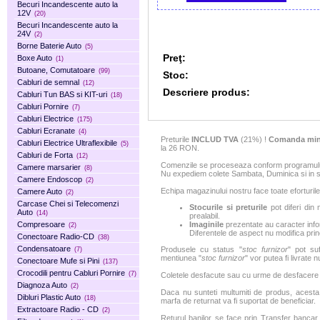
Becuri Incandescente auto la
12V
(20)
Becuri Incandescente auto la
24V
(2)
Borne Baterie Auto
(5)
Preţ:
Boxe Auto
(1)
Butoane, Comutatoare
(99)
Stoc:
Cabluri de semnal
(12)
Descriere produs:
Cabluri Tun BAS si KIT-uri
(18)
Cabluri Pornire
(7)
Cabluri Electrice
(175)
Cabluri Ecranate
(4)
Preturile
INCLUD TVA
(21%) !
Comanda min
Cabluri Electrice Ultraflexibile
(5)
la 26 RON.
Cabluri de Forta
(12)
Comenzile se proceseaza conform programului 
Camere marsarier
(8)
Nu expediem colete Sambata, Duminica si in sa
Camere Endoscop
(2)
Echipa magazinului nostru face toate eforturile
Camere Auto
(2)
Carcase Chei si Telecomenzi
Stocurile si preturile
pot diferi din 
Auto
(14)
prealabil.
Compresoare
Imaginile
prezentate au caracter infor
(2)
Diferentele de aspect nu modifica princ
Conectoare Radio-CD
(38)
Condensatoare
Produsele cu status "
stoc furnizor
" pot suf
(7)
mentiunea "
stoc furnizor
" vor putea fi livrate 
Conectoare Mufe si Pini
(137)
Crocodili pentru Cabluri Pornire
(7)
Coletele desfacute sau cu urme de desfacere sa
Diagnoza Auto
(2)
Daca nu sunteti multumiti de produs, acesta p
Dibluri Plastic Auto
(18)
marfa de returnat va fi suportat de beneficiar.
Extractoare Radio - CD
(2)
Returul banilor se face prin Transfer bancar. 