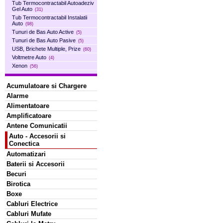
Tub Termocontractabil Autoadeziv
Gel Auto
(31)
Tub Termocontractabil Instalatii
Auto
(98)
Tunuri de Bas Auto Active
(5)
Tunuri de Bas Auto Pasive
(5)
USB, Brichete Multiple, Prize
(60)
Voltmetre Auto
(4)
Xenon
(56)
Acumulatoare si Chargere
Alarme
Alimentatoare
Amplificatoare
Antene Comunicatii
Auto - Accesorii si
Conectica
Automatizari
Baterii si Accesorii
Becuri
Birotica
Boxe
Cabluri Electrice
Cabluri Mufate