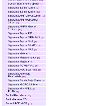
Socluri Sigurante cu splitter
(7)
Sigurante Banda 41mm
(1)
Sigurante Banda 82mm
(22)
Sigurante AMF Unival 19mm
(12)
Sigurante AMFMA Maxival
29mm
(9)
Sigurante AMFM Minival
11.9mm
(10)
Sigurante Japval F22
(7)
Sigurante Japval MF14 Mini
(6)
Sigurante Japval M48
(8)
Sigurante Japval B1 M22
(6)
Sigurante Japval M62
(6)
Sigurante Midival
(8)
Sigurante Megacompact
(8)
Sigurante Megaval
(8)
Sigurante POWERVAL
(5)
Sigurante AGU Statii Auto
(6)
Sigurante Automate
Rearmabile
(16)
Sigurante Banda Strip 41mm
(6)
Sigurante MICRO2 9.1mm
(7)
Sigurante MINIVAL Low
Profile
(8)
Socluri Becuri Auto
(3)
Statii si Antene CB
(...)
Suporti RCD si CB
(...)