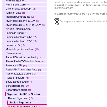
Filtre de zgomot
(1)
cazul deteriorarii marfii sau lipsei subansamblu
Folii Insonorizare
(6)
In cazul in care doriti sa faceti retur, es
telefonice afisate.
Girofar si Stroboscop
(15)
Iluminari auto
(5)
In cazul in care exista erori de livrare vom
Inchideri Centralizate
(28)
Invertoare din 24V la 12V
(2)
Va rugam sa aruncati deseurile electronic
Invertoare din 12 si 24 la 220V
(8)
Kit-uri si Montaje Auto
(...)
Lampi de Lucru
(1)
Lampi Indicatoare 24V
(27)
Lampi Indicatoare 12V
(23)
Lumini de Zi
(15)
Materiale pentru cablare
(68)
Neoane auto
(2)
Papuci Electrici si Imbinari
(...)
Player Radio TV Monitor Auto
(9)
Proiector LED
(13)
Radio-FM Transmitter Auto
(7)
Rame adaptoare auto
(...)
Relee si Socluri
(75)
Scule Electrice Auto
(9)
Senzori parcare
(20)
Separatoare audio
(4)
Sigurante AUTO si Socluri
Blocuri Sigurante
(16)
Socluri Sigurante
Socluri Sigurante cu cablu
(12)