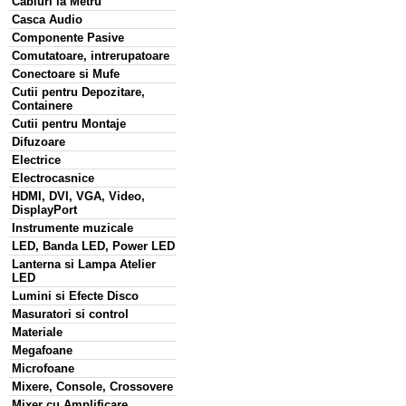
Cabluri la Metru
Casca Audio
Componente Pasive
Comutatoare, intrerupatoare
Conectoare si Mufe
Cutii pentru Depozitare,
Containere
Cutii pentru Montaje
Difuzoare
Electrice
Electrocasnice
HDMI, DVI, VGA, Video,
DisplayPort
Instrumente muzicale
LED, Banda LED, Power LED
Lanterna si Lampa Atelier
LED
Lumini si Efecte Disco
Masuratori si control
Materiale
Megafoane
Microfoane
Mixere, Console, Crossovere
Mixer cu Amplificare