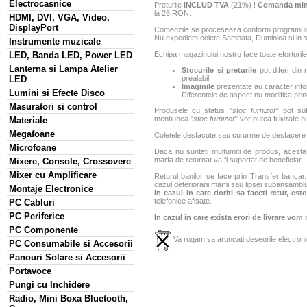
Electrocasnice
Preturile
INCLUD TVA
(21%) !
Comanda min
la 26 RON.
HDMI, DVI, VGA, Video,
DisplayPort
Comenzile se proceseaza conform programului 
Nu expediem colete Sambata, Duminica si in sa
Instrumente muzicale
Echipa magazinului nostru face toate eforturile
LED, Banda LED, Power LED
Lanterna si Lampa Atelier
Stocurile si preturile
pot diferi din 
LED
prealabil.
Imaginile
prezentate au caracter infor
Lumini si Efecte Disco
Diferentele de aspect nu modifica princ
Masuratori si control
Produsele cu status "
stoc furnizor
" pot suf
mentiunea "
stoc furnizor
" vor putea fi livrate 
Materiale
Megafoane
Coletele desfacute sau cu urme de desfacere sa
Microfoane
Daca nu sunteti multumiti de produs, acesta p
marfa de returnat va fi suportat de beneficiar.
Mixere, Console, Crossovere
Mixer cu Amplificare
Returul banilor se face prin Transfer bancar. 
cazul deteriorarii marfii sau lipsei subansamblu
Montaje Electronice
In cazul in care doriti sa faceti retur, es
telefonice afisate.
PC Cabluri
PC Periferice
In cazul in care exista erori de livrare vom
PC Componente
Va rugam sa aruncati deseurile electronic
PC Consumabile si Accesorii
Panouri Solare si Accesorii
Portavoce
Pungi cu Inchidere
Radio, Mini Boxa Bluetooth,