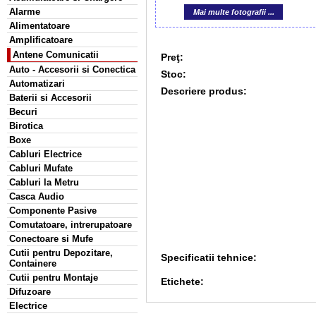
Alarme
Mai multe fotografii ...
Alimentatoare
Amplificatoare
Antene Comunicatii
Preţ:
Auto - Accesorii si Conectica
Stoc:
Automatizari
Descriere produs:
Baterii si Accesorii
Becuri
Birotica
Boxe
Cabluri Electrice
Cabluri Mufate
Cabluri la Metru
Casca Audio
Componente Pasive
Comutatoare, intrerupatoare
Conectoare si Mufe
Cutii pentru Depozitare,
Specificatii tehnice:
Containere
Cutii pentru Montaje
Etichete:
Difuzoare
Electrice