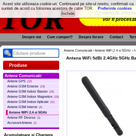
TOR
Acest site utilizeaza cookie-uri. Continuand pe site-ul nostru, confirmati ca
sunteti de acord cu folosirea acestora de catre TOR.
Preferinte cookies
Comenzile efectua
vor fi procesa
Despre noi
Cum cumperi?
Despre livrare
Contact
Term
Antene Comunicatii
›
Antene WiFi 2.4 si 5GHz
›
A
Antena WiFi 5dBi 2.4GHz 5GHz 
Produse
Antene Comunicatii
Antene GPS
(10)
Antene GSM Exterior
(19)
Antene GSM Indoor Baston
(26)
Antene GSM Indoor Magnetice
(16)
Antene GSM Indoor Aplicate
(11)
Antene GSM Interne
(4)
Antene WiFi 2.4 si 5GHz
Antene RF Diverse
(4)
Accesorii Antene
(1)
Acumulatoare si Chargere