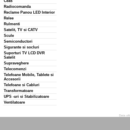
Ceas
Radiocomanda
Reclame Panou LED Interior
Relee
Rulmenti
Satelit, TV si CATV
Scule
Semiconductori
Sigurante si socluri
Suporturi TV LCD DVR
Satelit
Supraveghere
Telecomenzi
Telefoane Mobile, Tablete si
Accesorii
Telefoane si Cabluri
Transformatoare
UPS -uri si Stabilizatoare
Ventilatoare
Data ult