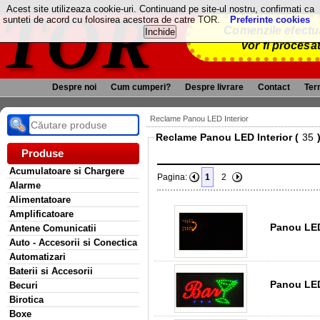
TOR
Acest site utilizeaza cookie-uri. Continuand pe site-ul nostru, confirmati ca
sunteti de acord cu folosirea acestora de catre TOR.
Preferinte cookies
Comenzile efectua
vor fi procesa
Despre noi
Cum cumperi?
Despre livrare
Contact
Term
Reclame Panou LED Interior
Reclame Panou LED Interior (
Produse
Acumulatoare si Chargere
Pagina:
1
2
Alarme
Alimentatoare
Amplificatoare
Panou LED 
Antene Comunicatii
Auto - Accesorii si Conectica
Automatizari
Baterii si Accesorii
Panou LED
Becuri
Birotica
Boxe