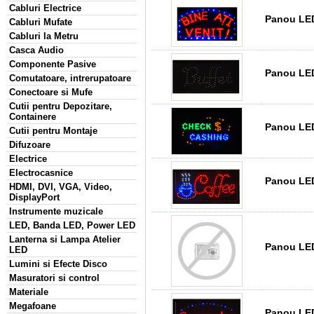
Cabluri Electrice
Panou LED 
Cabluri Mufate
Cabluri la Metru
Casca Audio
Componente Pasive
Panou LED
Comutatoare, intrerupatoare
Conectoare si Mufe
Cutii pentru Depozitare,
Containere
Panou LED
Cutii pentru Montaje
Difuzoare
Electrice
Electrocasnice
Panou LED
HDMI, DVI, VGA, Video,
DisplayPort
Instrumente muzicale
LED, Banda LED, Power LED
Lanterna si Lampa Atelier
Panou LED
LED
Lumini si Efecte Disco
Masuratori si control
Materiale
Megafoane
Panou LED