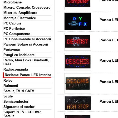
Microfoane
Mixere, Console, Crossovere
Mixer cu Amplificare
Montaje Electronice
Panou LED
PC Cabluri
PC Periferice
PC Componente
PC Consumabile si Accesorii
Panou LED
Panouri Solare si Accesorii
Portavoce
Pungi cu Inchidere
Panou LED
Radio, Mini Boxa Bluetooth,
Ceas
Radiocomanda
Reclame Panou LED Interior
Relee
Panou LED 
Rulmenti
Satelit, TV si CATV
Scule
Panou LED
Semiconductori
Sigurante si socluri
Suporturi TV LCD DVR
Satelit