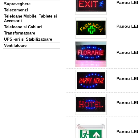
Panou LED 
Supraveghere
Telecomenzi
Telefoane Mobile, Tablete si
Accesorii
Panou LED
Telefoane si Cabluri
Transformatoare
UPS -uri si Stabilizatoare
Ventilatoare
Panou LED
Panou LED
Panou LED
Panou LED