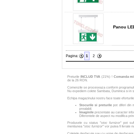
Panou LED
Pagina:
1
2
Preturile
INCLUD TVA
(21%) !
Comanda mi
de la 26 RON.
Comenzile se proceseaza conform programului 
Nu expediem colete Sambata, Duminica si in sa
Echipa magazinului nostru face toate eforturile
Stocurile si preturile
pot diferi din 
prealabil.
Imaginile
prezentate au caracter infor
Diferentele de aspect nu modifica princ
Produsele cu status "
stoc furnizor
" pot suf
mentiunea "
stoc furnizor
" vor putea fi livrate 
Coletele desfacute sau cu urme de desfacere sa