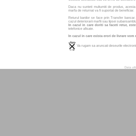
Daca nu sunteti multumiti de produs, acesta p
marfa de returnat va fi suportat de beneficiar.
Returul banilor se face prin Transfer bancar. 
cazul deteriorarii marfii sau lipsei subansamblu
In cazul in care doriti sa faceti retur, es
telefonice afisate.
In cazul in care exista erori de livrare vom
Va rugam sa aruncati deseurile electronic
Data ult