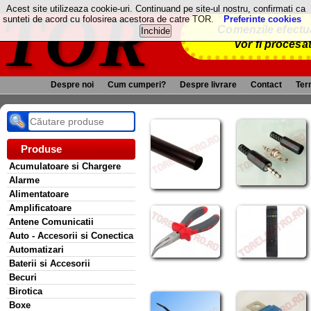
TOR
Acest site utilizeaza cookie-uri. Continuand pe site-ul nostru, confirmati ca
sunteti de acord cu folosirea acestora de catre TOR.
Preferinte cookies
Comenzile efectua
vor fi procesa
Despre noi
Cum cumperi?
Despre livrare
Contact
Term
Produse
Acumulatoare si Chargere
Alarme
Alimentatoare
Amplificatoare
Antene Comunicatii
Auto - Accesorii si Conectica
Automatizari
Baterii si Accesorii
Becuri
Birotica
Boxe