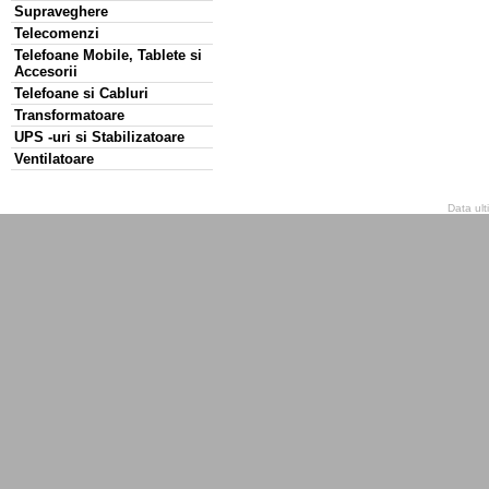
Supraveghere
Telecomenzi
Telefoane Mobile, Tablete si
Accesorii
Telefoane si Cabluri
Transformatoare
UPS -uri si Stabilizatoare
Ventilatoare
Data ult