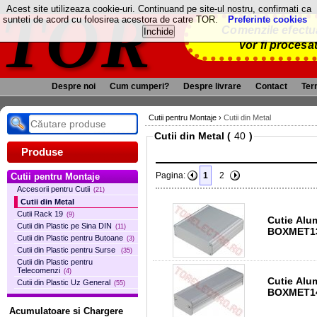
TOR
Acest site utilizeaza cookie-uri. Continuand pe site-ul nostru, confirmati ca
sunteti de acord cu folosirea acestora de catre TOR.
Preferinte cookies
Comenzile efectua
vor fi procesa
Despre noi
Cum cumperi?
Despre livrare
Contact
Term
Cutii pentru Montaje
›
Cutii din Metal
Cutii din Metal (
)
Produse
Pagina:
1
2
Cutii pentru Montaje
Accesorii pentru Cutii
(21)
Cutii din Metal
Cutii Rack 19
(9)
Cutie Alu
Cutii din Plastic pe Sina DIN
(11)
BOXMET13
Cutii din Plastic pentru Butoane
(3)
Cutii din Plastic pentru Surse
(35)
Cutii din Plastic pentru
Telecomenzi
(4)
Cutie Alu
Cutii din Plastic Uz General
(55)
BOXMET14
Acumulatoare si Chargere