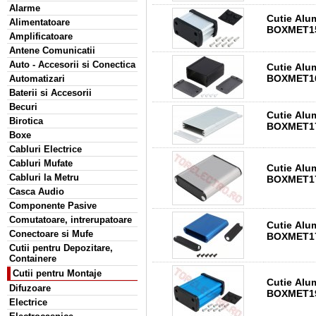
Alarme
Cutie Alu
Alimentatoare
BOXMET15
Amplificatoare
Antene Comunicatii
Auto - Accesorii si Conectica
Cutie Alu
BOXMET16
Automatizari
Baterii si Accesorii
Becuri
Cutie Alu
Birotica
BOXMET17
Boxe
Cabluri Electrice
Cabluri Mufate
Cutie Alu
Cabluri la Metru
BOXMET17
Casca Audio
Componente Pasive
Comutatoare, intrerupatoare
Cutie Alu
Conectoare si Mufe
BOXMET17
Cutii pentru Depozitare,
Containere
Cutii pentru Montaje
Cutie Alu
Difuzoare
BOXMET19
Electrice