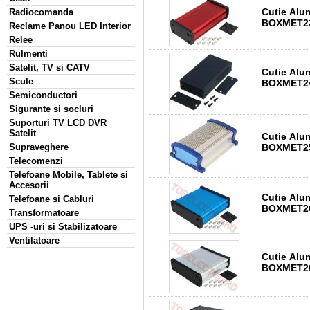
Cutie Alu
Radiocomanda
BOXMET23
Reclame Panou LED Interior
Relee
Rulmenti
Satelit, TV si CATV
Cutie Alu
Scule
BOXMET24
Semiconductori
Sigurante si socluri
Suporturi TV LCD DVR
Satelit
Cutie Alu
BOXMET25
Supraveghere
Telecomenzi
Telefoane Mobile, Tablete si
Accesorii
Cutie Alu
Telefoane si Cabluri
BOXMET26
Transformatoare
UPS -uri si Stabilizatoare
Ventilatoare
Cutie Alu
BOXMET26