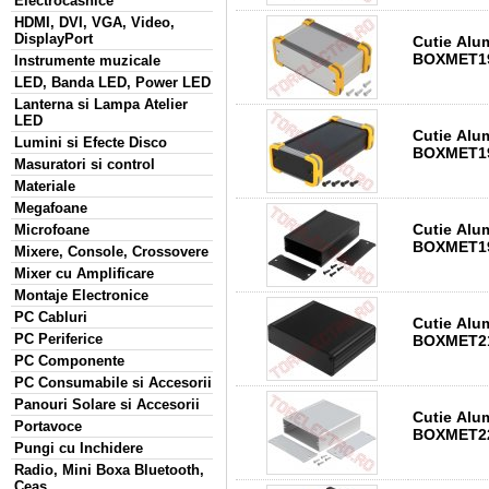
Electrocasnice
HDMI, DVI, VGA, Video,
DisplayPort
Cutie Alu
BOXMET19
Instrumente muzicale
LED, Banda LED, Power LED
Lanterna si Lampa Atelier
LED
Cutie Alu
Lumini si Efecte Disco
BOXMET19
Masuratori si control
Materiale
Megafoane
Cutie Alu
Microfoane
BOXMET19
Mixere, Console, Crossovere
Mixer cu Amplificare
Montaje Electronice
PC Cabluri
Cutie Alu
PC Periferice
BOXMET21
PC Componente
PC Consumabile si Accesorii
Panouri Solare si Accesorii
Cutie Alu
Portavoce
BOXMET22
Pungi cu Inchidere
Radio, Mini Boxa Bluetooth,
Ceas