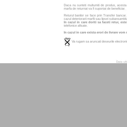
Daca nu sunteti multumiti de produs, acesta p
marfa de returnat va fi suportat de beneficiar.
Returul banilor se face prin Transfer bancar. 
cazul deteriorarii marfii sau lipsei subansamblu
In cazul in care doriti sa faceti retur, es
telefonice afisate.
In cazul in care exista erori de livrare vom
Va rugam sa aruncati deseurile electronic
Data ult