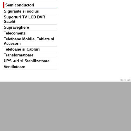
Semiconductori
Sigurante si socluri
Suporturi TV LCD DVR
Satelit
Supraveghere
Telecomenzi
Telefoane Mobile, Tablete si
Accesorii
Telefoane si Cabluri
Transformatoare
UPS -uri si Stabilizatoare
Ventilatoare
Data ult