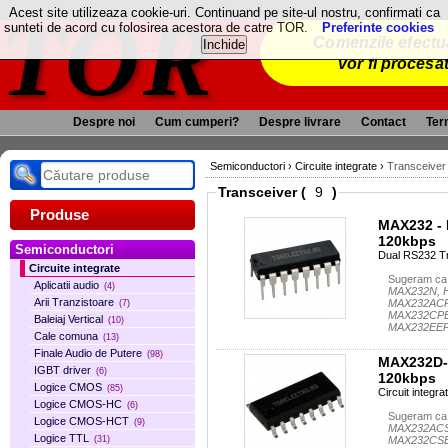
TOR
Acest site utilizeaza cookie-uri. Continuand pe site-ul nostru, confirmati ca
sunteti de acord cu folosirea acestora de catre TOR.
Preferinte cookies
Comenzile efectua
vor fi procesa
Despre noi
Cum cumperi?
Despre livrare
Contact
Term
Semiconductori
›
Circuite integrate
›
Transceiver
Transceiver (
)
Produse
MAX232 - 
120kbps
Semiconductori
Dual RS232 Tr
Circuite integrate
Sugeram ca 
Aplicatii audio
(4)
MAX232N, H
Arii Tranzistoare
MAX232ACP
(7)
MAX232CPE
Baleiaj Vertical
(10)
MAX232EEP
Cale comuna
(13)
Finale Audio de Putere
(98)
MAX232D-S
IGBT driver
(6)
120kbps
Logice CMOS
(85)
Circuit integr
Logice CMOS-HC
(6)
Sugeram ca 
Logice CMOS-HCT
(9)
MAX232ACS
Logice TTL
MAX232CSE
(31)