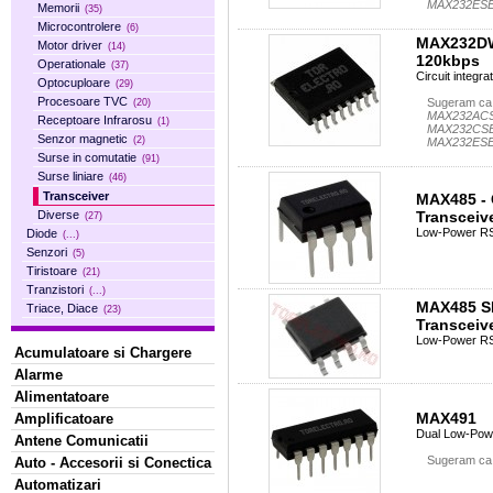
MAX232ES
Memorii
(35)
Microcontrolere
(6)
MAX232DW
Motor driver
(14)
120kbps
Operationale
(37)
Circuit integr
Optocuploare
(29)
Procesoare TVC
Sugeram ca 
(20)
MAX232ACS
Receptoare Infrarosu
(1)
MAX232CSE
Senzor magnetic
(2)
MAX232ES
Surse in comutatie
(91)
Surse liniare
(46)
Transceiver
MAX485 - 
Transceiv
Diverse
(27)
Low-Power RS
Diode
(...)
Senzori
(5)
Tiristoare
(21)
Tranzistori
(...)
MAX485 SM
Triace, Diace
(23)
Transceiv
Low-Power RS
Acumulatoare si Chargere
Alarme
Alimentatoare
MAX491
Amplificatoare
Dual Low-Pow
Antene Comunicatii
Sugeram ca 
Auto - Accesorii si Conectica
Automatizari