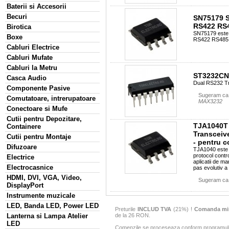
Baterii si Accesorii
Becuri
SN75179 SM
RS422 RS48
Birotica
SN75179 este o
Boxe
RS422 RS485,
Cabluri Electrice
Cabluri Mufate
Cabluri la Metru
ST3232C
Casca Audio
Dual RS232 Tr
Componente Pasive
Sugeram ca 
Comutatoare, intrerupatoare
MAX3232
Conectoare si Mufe
Cutii pentru Depozitare,
TJA1040T 
Containere
Transcei
Cutii pentru Montaje
- pentru c
Difuzoare
TJA1040 este o
protocol contro
Electrice
aplicatii de m
Electrocasnice
pas evolutiv a
HDMI, DVI, VGA, Video,
Sugeram ca 
DisplayPort
Instrumente muzicale
LED, Banda LED, Power LED
Preturile
INCLUD TVA
(21%) !
Comanda mi
de la 26 RON.
Lanterna si Lampa Atelier
LED
Comenzile se proceseaza conform programului 