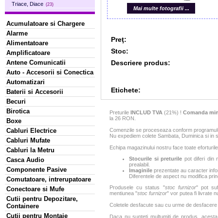
Triace, Diace
(23)
Mai multe fotografii ...
Acumulatoare si Chargere
Alarme
Preţ:
Alimentatoare
Stoc:
Amplificatoare
Descriere produs:
Antene Comunicatii
Auto - Accesorii si Conectica
Automatizari
Etichete:
Baterii si Accesorii
Becuri
Birotica
Preturile
INCLUD TVA
(21%) !
Comanda min
la 26 RON.
Boxe
Comenzile se proceseaza conform programului 
Cabluri Electrice
Nu expediem colete Sambata, Duminica si in sa
Cabluri Mufate
Echipa magazinului nostru face toate eforturile
Cabluri la Metru
Stocurile si preturile
pot diferi din 
Casca Audio
prealabil.
Componente Pasive
Imaginile
prezentate au caracter infor
Diferentele de aspect nu modifica princ
Comutatoare, intrerupatoare
Produsele cu status "
stoc furnizor
" pot suf
Conectoare si Mufe
mentiunea "
stoc furnizor
" vor putea fi livrate 
Cutii pentru Depozitare,
Coletele desfacute sau cu urme de desfacere sa
Containere
Cutii pentru Montaje
Daca nu sunteti multumiti de produs, acesta p