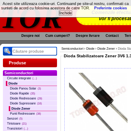
TOR
Acest site utilizeaza cookie-uri. Continuand pe site-ul nostru, confirmati ca
sunteti de acord cu folosirea acestora de catre TOR.
Preferinte cookies
Comenzile efectua
vor fi procesa
Despre noi
Cum cumperi?
Despre livrare
Contact
Term
Semiconductori
›
Diode
›
Diode Zener
›
Dioda St
Diod
Produse
Semiconductori
Circuite integrate
(...)
Diode
Diode Panou Solar
(3)
Diode Rapide
(35)
Diode Redresoare
(29)
Diode Supresoare
(16)
Diode Zener
Punti Redresoare
(38)
Senzori
(5)
Tiristoare
(21)
Tranzistori
(...)