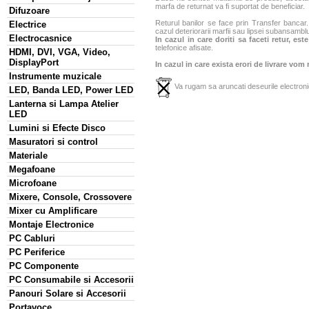
marfa de returnat va fi suportat de beneficiar.
Difuzoare
Returul banilor se face prin Transfer bancar. 
Electrice
cazul deteriorarii marfii sau lipsei subansamblu
Electrocasnice
In cazul in care doriti sa faceti retur, es
telefonice afisate.
HDMI, DVI, VGA, Video,
DisplayPort
In cazul in care exista erori de livrare vom
Instrumente muzicale
Va rugam sa aruncati deseurile electronic
LED, Banda LED, Power LED
Lanterna si Lampa Atelier
LED
Lumini si Efecte Disco
Masuratori si control
Materiale
Megafoane
Microfoane
Mixere, Console, Crossovere
Mixer cu Amplificare
Montaje Electronice
PC Cabluri
PC Periferice
PC Componente
PC Consumabile si Accesorii
Panouri Solare si Accesorii
Portavoce