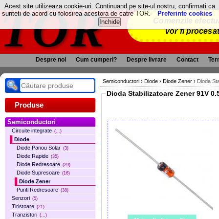
TOR
Acest site utilizeaza cookie-uri. Continuand pe site-ul nostru, confirmati ca
sunteti de acord cu folosirea acestora de catre TOR.
Preferinte cookies
Comenzile efectua
vor fi procesa
Despre noi
Cum cumperi?
Despre livrare
Contact
Term
Semiconductori
›
Diode
›
Diode Zener
›
Dioda Sta
Dioda Stabiliz
Produse
Semiconductori
Circuite integrate
(...)
Diode
Diode Panou Solar
(3)
Diode Rapide
(35)
Diode Redresoare
(29)
Diode Supresoare
(16)
Diode Zener
Punti Redresoare
(38)
Senzori
(5)
Tiristoare
(21)
Tranzistori
(...)