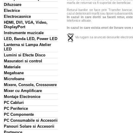
marfa de returnat va fi suportat de beneficiar.
Difuzoare
Returul banilor se face prin Transfer bancar. 
Electrice
cazul deteriorarii marfii sau lipsei subansamblu
Electrocasnice
In cazul in care doriti sa faceti retur, es
telefonice afisate.
HDMI, DVI, VGA, Video,
DisplayPort
In cazul in care exista erori de livrare vom
Instrumente muzicale
Va rugam sa aruncati deseurile electronic
LED, Banda LED, Power LED
Lanterna si Lampa Atelier
LED
Lumini si Efecte Disco
Masuratori si control
Materiale
Megafoane
Microfoane
Mixere, Console, Crossovere
Mixer cu Amplificare
Montaje Electronice
PC Cabluri
PC Periferice
PC Componente
PC Consumabile si Accesorii
Panouri Solare si Accesorii
Portavoce