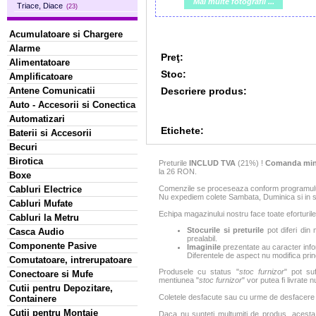
Mai multe fotografii ...
Triace, Diace
(23)
Acumulatoare si Chargere
Alarme
Preţ:
Alimentatoare
Stoc:
Amplificatoare
Descriere produs:
Antene Comunicatii
Auto - Accesorii si Conectica
Automatizari
Etichete:
Baterii si Accesorii
Becuri
Birotica
Preturile
INCLUD TVA
(21%) !
Comanda min
la 26 RON.
Boxe
Comenzile se proceseaza conform programului 
Cabluri Electrice
Nu expediem colete Sambata, Duminica si in sa
Cabluri Mufate
Echipa magazinului nostru face toate eforturile
Cabluri la Metru
Stocurile si preturile
pot diferi din 
Casca Audio
prealabil.
Componente Pasive
Imaginile
prezentate au caracter infor
Diferentele de aspect nu modifica princ
Comutatoare, intrerupatoare
Produsele cu status "
stoc furnizor
" pot suf
Conectoare si Mufe
mentiunea "
stoc furnizor
" vor putea fi livrate 
Cutii pentru Depozitare,
Coletele desfacute sau cu urme de desfacere sa
Containere
Cutii pentru Montaje
Daca nu sunteti multumiti de produs, acesta p