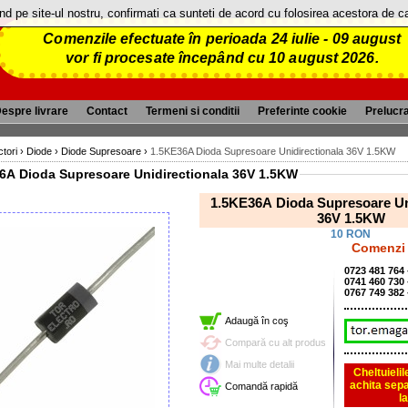
and pe site-ul nostru, confirmati ca sunteti de acord cu folosirea acestora de 
Comenzile efectuate în perioada 24 iulie - 09 august
vor fi procesate începând cu 10 august 2026.
espre livrare
Contact
Termeni si conditii
Preferinte cookie
Prelucr
tori
›
Diode
›
Diode Supresoare
›
1.5KE36A Dioda Supresoare Unidirectionala 36V 1.5KW
6A Dioda Supresoare Unidirectionala 36V 1.5KW
1.5KE36A Dioda Supresoare Un
36V 1.5KW
10 RON
Comenzi 
0723 481 764
0741 460 730
0767 749 382
Adaugă în coş
Compară cu alt produs
Mai multe detalii
Cheltuieli
achita sepa
Comandă rapidă
l