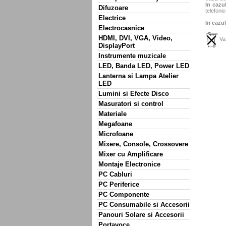
In cazul
Difuzoare
telefonic
Electrice
In cazul
Electrocasnice
HDMI, DVI, VGA, Video,
Va 
DisplayPort
Instrumente muzicale
LED, Banda LED, Power LED
Lanterna si Lampa Atelier
LED
Lumini si Efecte Disco
Masuratori si control
Materiale
Megafoane
Microfoane
Mixere, Console, Crossovere
Mixer cu Amplificare
Montaje Electronice
PC Cabluri
PC Periferice
PC Componente
PC Consumabile si Accesorii
Panouri Solare si Accesorii
Portavoce