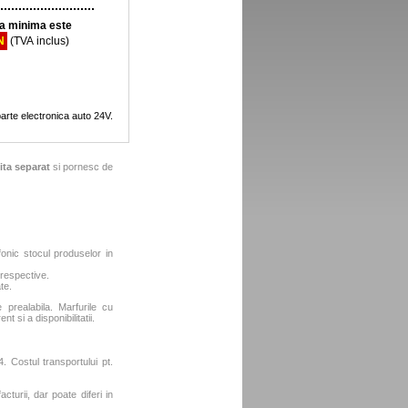
 minima este
N
(TVA inclus)
arte electronica auto 24V.
ita separat
si pornesc de
fonic stocul produselor in
 respective.
te.
e prealabila. Marfurile cu
t si a disponibilitatii.
. Costul transportului pt.
turii, dar poate diferi in