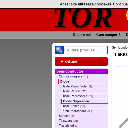
TOR
Acest site utilizeaza cookie-uri. Continu
Despre noi
Cum cumperi?
D
Semiconduc
1.5KE3
Produse
Semiconductori
Circuite integrate
(...)
Diode
Diode Panou Solar
(3)
Diode Rapide
(35)
Diode Redresoare
(29)
Diode Supresoare
Diode Zener
(78)
Punti Redresoare
(38)
Senzori
(5)
Tiristoare
(21)
Tranzistori
(...)