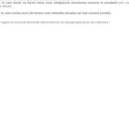
 in care doriti sa faceti retur, este obligatorie anuntarea noastra in prealabil
prin mai
e afisate.
 in care exista erori de livrare vom remedia situatia cat mai curand posibil.
rugam sa aruncati deseurile electronice la cel mai apropiat punct de colectare !