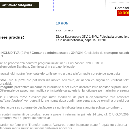
Mai multe fotografii ...
Comanda
30 RO
10
RON
stoc furnizor
iere produs:
Dioda Supresoare 36V, 1.5KW. Folosita la protectie p
Este unidirectionala, capsula DO201.
e
INCLUD TVA
(21%) !
Comanda minima este de 30 RON
. Cheltuielile de
transport se ach
ON.
e se proceseaza conform programului de lucru: Luni-Vineri: 09:00 - 18:00
iem colete Sambata, Duminica si in sarbatorile legale.
agazinului nostru face toate eforturile pentru a pastra informatiile corecte pe acest site.
Stocurile si preturile
pot diferi din motive obiective, de aceea va rugam sa verificati tele
prealabil.
Imaginile
prezentate au caracter informativ si pot exista diferente intre acestea si produsele
Diferentele de aspect nu modifica principalele caracteristici functionale ale marfurilor prezenta
le cu status "
stoc furnizor
" pot suferi modificari de pret si disponibilitate fara notificar
ea "
stoc furnizor
" vor putea fi livrate numai dupa confirmare separata, pe e-mail, a pretului curen
 desfacute sau cu urme de desfacere sa nu fie ridicate fara a anunta echipa tor-online.ro!
sunteti multumiti de produs, acesta poate fi returnat in primele 14 zile, cf. O.U.G.34/2014
 returnat va fi suportat de beneficiar.
banilor se face prin Transfer bancar. Valoarea sumei inapoiate poate fi egala cu valoarea fac
teriorarii marfii sau lipsei subansamblurilor accesorii.