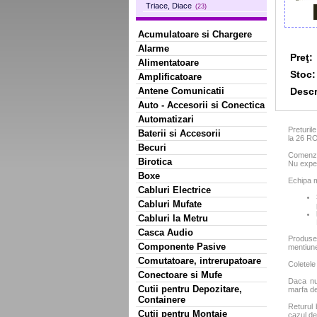
Triace, Diace
(23)
Acumulatoare si Chargere
Alarme
Preţ:
Alimentatoare
Stoc:
Amplificatoare
Descr
Antene Comunicatii
Auto - Accesorii si Conectica
Automatizari
Preturil
Baterii si Accesorii
la 26 R
Becuri
Comenzil
Birotica
Nu exped
Boxe
Echipa m
Cabluri Electrice
Cabluri Mufate
Cabluri la Metru
Casca Audio
Produse
Componente Pasive
mentiun
Comutatoare, intrerupatoare
Coletele
Conectoare si Mufe
Daca nu 
Cutii pentru Depozitare,
marfa de
Containere
Returul 
Cutii pentru Montaje
cazul de