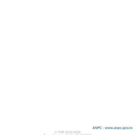
ANPC - www.anpc.gov.ro
© TOR 2010-2026