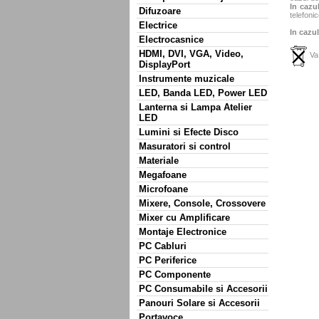
In cazul
Difuzoare
telefonic
Electrice
In cazul
Electrocasnice
HDMI, DVI, VGA, Video,
Va 
DisplayPort
Instrumente muzicale
LED, Banda LED, Power LED
Lanterna si Lampa Atelier
LED
Lumini si Efecte Disco
Masuratori si control
Materiale
Megafoane
Microfoane
Mixere, Console, Crossovere
Mixer cu Amplificare
Montaje Electronice
PC Cabluri
PC Periferice
PC Componente
PC Consumabile si Accesorii
Panouri Solare si Accesorii
Portavoce