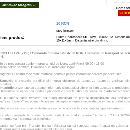
Mai multe fotografii ...
Comanda
30 RO
10
RON
stoc furnizor
iere produs:
Punte Redresoare SIL +ww- 1000V 2A. Dimensiune
15x11x5mm. Distanta intre pini 4mm.
e
INCLUD TVA
(21%) !
Comanda minima este de 30 RON
. Cheltuielile de
transport se ach
ON.
e se proceseaza conform programului de lucru: Luni-Vineri: 09:00 - 18:00
iem colete Sambata, Duminica si in sarbatorile legale.
agazinului nostru face toate eforturile pentru a pastra informatiile corecte pe acest site.
Stocurile si preturile
pot diferi din motive obiective, de aceea va rugam sa verificati tele
prealabil.
Imaginile
prezentate au caracter informativ si pot exista diferente intre acestea si produsele
Diferentele de aspect nu modifica principalele caracteristici functionale ale marfurilor prezenta
le cu status "
stoc furnizor
" pot suferi modificari de pret si disponibilitate fara notificar
ea "
stoc furnizor
" vor putea fi livrate numai dupa confirmare separata, pe e-mail, a pretului curen
 desfacute sau cu urme de desfacere sa nu fie ridicate fara a anunta echipa tor-online.ro!
sunteti multumiti de produs, acesta poate fi returnat in primele 14 zile, cf. O.U.G.34/2014
 returnat va fi suportat de beneficiar.
banilor se face prin Transfer bancar. Valoarea sumei inapoiate poate fi egala cu valoarea fac
teriorarii marfii sau lipsei subansamblurilor accesorii.