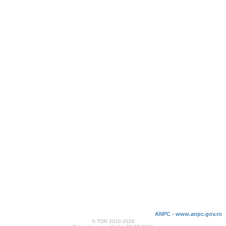
ANPC - www.anpc.gov.ro
© TOR 2010-2026