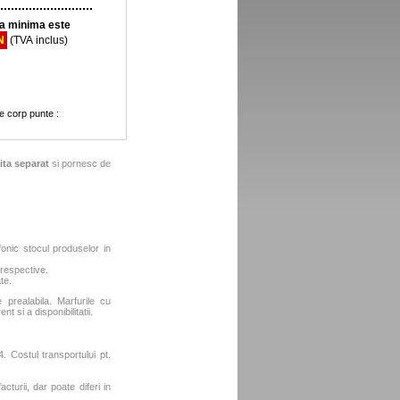
 minima este
N
(TVA inclus)
 corp punte :
ita separat
si pornesc de
fonic stocul produselor in
 respective.
te.
e prealabila. Marfurile cu
t si a disponibilitatii.
. Costul transportului pt.
turii, dar poate diferi in