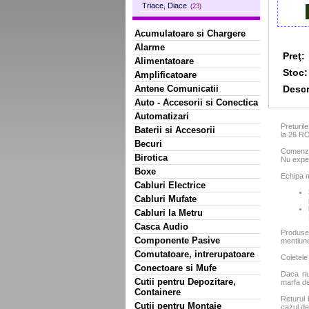
Triace, Diace
(23)
Acumulatoare si Chargere
Alarme
Preţ:
Alimentatoare
Stoc:
Amplificatoare
Descr
Antene Comunicatii
Auto - Accesorii si Conectica
Automatizari
Preturil
Baterii si Accesorii
la 26 R
Becuri
Comenzil
Birotica
Nu exped
Boxe
Echipa m
Cabluri Electrice
Cabluri Mufate
Cabluri la Metru
Casca Audio
Produse
Componente Pasive
mentiun
Comutatoare, intrerupatoare
Coletele
Conectoare si Mufe
Daca nu 
Cutii pentru Depozitare,
marfa de
Containere
Returul 
Cutii pentru Montaje
cazul de