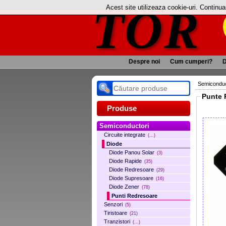
TOR
Acest site utilizeaza cookie-uri. Continu
Despre noi
Cum cumperi?
D
Semiconduc
Produse
Semiconductori
Circuite integrate
(...)
Diode
Diode Panou Solar
(3)
Diode Rapide
(35)
Diode Redresoare
(29)
Diode Supresoare
(16)
Diode Zener
(78)
Punti Redresoare
Senzori
(5)
Tiristoare
(21)
Tranzistori
(...)