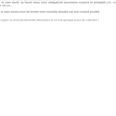
 in care doriti sa faceti retur, este obligatorie anuntarea noastra in prealabil
prin mai
e afisate.
 in care exista erori de livrare vom remedia situatia cat mai curand posibil.
rugam sa aruncati deseurile electronice la cel mai apropiat punct de colectare !