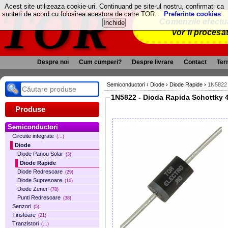
TOR
Acest site utilizeaza cookie-uri. Continuand pe site-ul nostru, confirmati ca
sunteti de acord cu folosirea acestora de catre TOR.
Preferinte cookies
Comenzile efectua
vor fi procesa
Despre noi
Cum cumperi?
Despre livrare
Contact
Term
Semiconductori
›
Diode
›
Diode Rapide
›
1N5822 
1N5822 - Dioda Rapida Schottky 
Produse
Semiconductori
Circuite integrate
(...)
Diode
Diode Panou Solar
(3)
Diode Rapide
Diode Redresoare
(29)
Diode Supresoare
(16)
Diode Zener
(78)
Punti Redresoare
(38)
Senzori
(5)
Tiristoare
(21)
Tranzistori
(...)