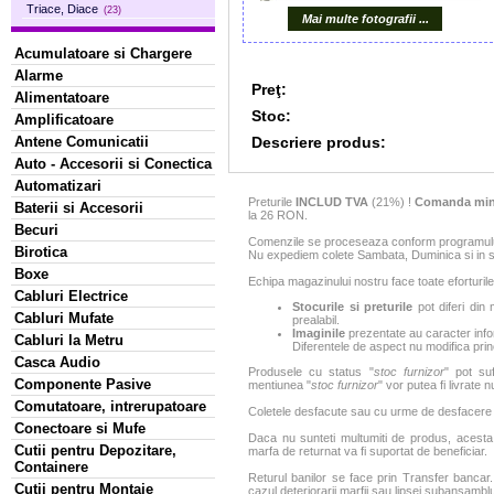
Triace, Diace
(23)
Mai multe fotografii ...
Acumulatoare si Chargere
Alarme
Preţ:
Alimentatoare
Stoc:
Amplificatoare
Descriere produs:
Antene Comunicatii
Auto - Accesorii si Conectica
Automatizari
Preturile
INCLUD TVA
(21%) !
Comanda min
Baterii si Accesorii
la 26 RON.
Becuri
Comenzile se proceseaza conform programului 
Birotica
Nu expediem colete Sambata, Duminica si in sa
Boxe
Echipa magazinului nostru face toate eforturile
Cabluri Electrice
Stocurile si preturile
pot diferi din 
Cabluri Mufate
prealabil.
Imaginile
prezentate au caracter infor
Cabluri la Metru
Diferentele de aspect nu modifica princ
Casca Audio
Produsele cu status "
stoc furnizor
" pot suf
Componente Pasive
mentiunea "
stoc furnizor
" vor putea fi livrate 
Comutatoare, intrerupatoare
Coletele desfacute sau cu urme de desfacere sa
Conectoare si Mufe
Daca nu sunteti multumiti de produs, acesta p
Cutii pentru Depozitare,
marfa de returnat va fi suportat de beneficiar.
Containere
Returul banilor se face prin Transfer bancar. 
Cutii pentru Montaje
cazul deteriorarii marfii sau lipsei subansamblu