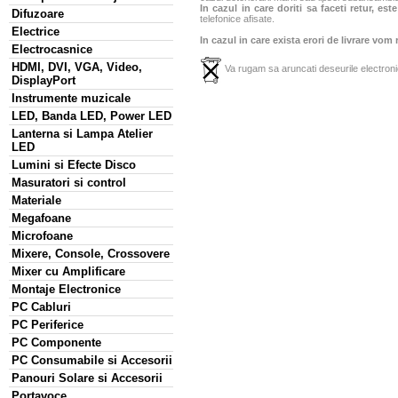
In cazul in care doriti sa faceti retur, es
Difuzoare
telefonice afisate.
Electrice
In cazul in care exista erori de livrare vom
Electrocasnice
HDMI, DVI, VGA, Video,
Va rugam sa aruncati deseurile electronic
DisplayPort
Instrumente muzicale
LED, Banda LED, Power LED
Lanterna si Lampa Atelier
LED
Lumini si Efecte Disco
Masuratori si control
Materiale
Megafoane
Microfoane
Mixere, Console, Crossovere
Mixer cu Amplificare
Montaje Electronice
PC Cabluri
PC Periferice
PC Componente
PC Consumabile si Accesorii
Panouri Solare si Accesorii
Portavoce