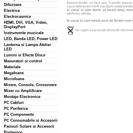
Returul banilor se face prin Transfer bancar. 
Difuzoare
cazul deteriorarii marfii sau lipsei subansamblu
In cazul in care doriti sa faceti retur, es
Electrice
telefonice afisate.
Electrocasnice
In cazul in care exista erori de livrare vom
HDMI, DVI, VGA, Video,
DisplayPort
Va rugam sa aruncati deseurile electronic
Instrumente muzicale
LED, Banda LED, Power LED
Lanterna si Lampa Atelier
LED
Lumini si Efecte Disco
Masuratori si control
Materiale
Megafoane
Microfoane
Mixere, Console, Crossovere
Mixer cu Amplificare
Montaje Electronice
PC Cabluri
PC Periferice
PC Componente
PC Consumabile si Accesorii
Panouri Solare si Accesorii
Portavoce