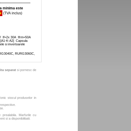
 minima este
N
(TVA inclus)
0V If=2x 30A Ifrm=50A
[A1-K-A2] Capsula
le si invertoarele
RG3040C, RURG3060C,
ita separat
si pornesc de
fonic stocul produselor in
 respective.
te.
e prealabila. Marfurile cu
t si a disponibilitatii.