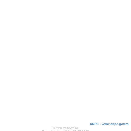
ANPC - www.anpc.gov.ro
© TOR 2010-2026