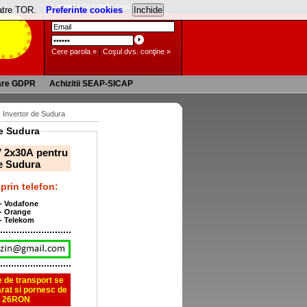
Login:
|
Deschide cont »
catre TOR.
Preferinte cookies
Cere parola »
|
Coşul dvs. conţine »
are GDPR
Achizitii SEAP-SICAP
 Invertor de Sudura
de Sudura
 2x30A pentru
de Sudura
prin telefon:
 - Vodafone
 - Orange
 - Telekom
le de transport se
rat si pornesc de
a 26RON