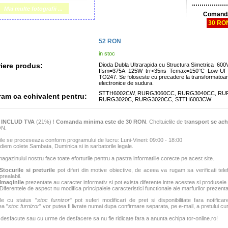
Mai multe fotografii ...
Comanda
30 RO
52
RON
in stoc
iere produs:
Dioda Dubla Ultrarapida cu Structura Simetrica 60
Ifsm=375A 125W trr<35ns Tcmax=150°C Low-Uf 
TO247. Se foloseste cu precadere la transformatoare
electronice de sudura.
STTH6002CW, RURG3060CC, RURG3040CC, RU
m ca echivalent pentru:
RURG3020C, RURG3020CC, STTH6003CW
e
INCLUD TVA
(21%) !
Comanda minima este de 30 RON
. Cheltuielile de
transport se ach
ON.
e se proceseaza conform programului de lucru: Luni-Vineri: 09:00 - 18:00
iem colete Sambata, Duminica si in sarbatorile legale.
agazinului nostru face toate eforturile pentru a pastra informatiile corecte pe acest site.
Stocurile si preturile
pot diferi din motive obiective, de aceea va rugam sa verificati tele
prealabil.
Imaginile
prezentate au caracter informativ si pot exista diferente intre acestea si produsele
Diferentele de aspect nu modifica principalele caracteristici functionale ale marfurilor prezenta
le cu status "
stoc furnizor
" pot suferi modificari de pret si disponibilitate fara notificar
ea "
stoc furnizor
" vor putea fi livrate numai dupa confirmare separata, pe e-mail, a pretului curen
 desfacute sau cu urme de desfacere sa nu fie ridicate fara a anunta echipa tor-online.ro!