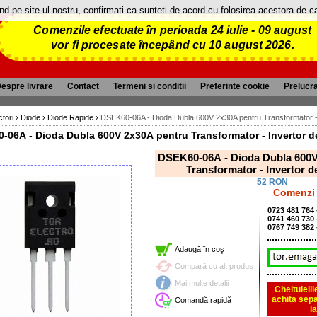
and pe site-ul nostru, confirmati ca sunteti de acord cu folosirea acestora de 
Comenzile efectuate în perioada 24 iulie - 09 august
vor fi procesate începând cu 10 august 2026.
espre livrare
Contact
Termeni si conditii
Preferinte cookie
Prelucr
tori
›
Diode
›
Diode Rapide
›
DSEK60-06A - Dioda Dubla 600V 2x30A pentru Transformator -
-06A - Dioda Dubla 600V 2x30A pentru Transformator - Invertor 
DSEK60-06A - Dioda Dubla 600V
Transformator - Invertor 
52 RON
Comenzi 
0723 481 764
0741 460 730
0767 749 382
Adaugă în coş
Compară cu alt produs
Mai multe detalii
Cheltuieli
achita sepa
Comandă rapidă
l