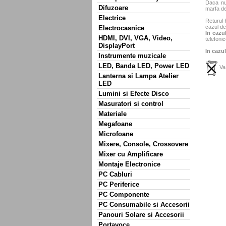
Daca nu 
Difuzoare
marfa de
Electrice
Returul 
cazul de
Electrocasnice
In cazul
HDMI, DVI, VGA, Video,
telefonic
DisplayPort
In cazul
Instrumente muzicale
LED, Banda LED, Power LED
Va 
Lanterna si Lampa Atelier
LED
Lumini si Efecte Disco
Masuratori si control
Materiale
Megafoane
Microfoane
Mixere, Console, Crossovere
Mixer cu Amplificare
Montaje Electronice
PC Cabluri
PC Periferice
PC Componente
PC Consumabile si Accesorii
Panouri Solare si Accesorii
Portavoce