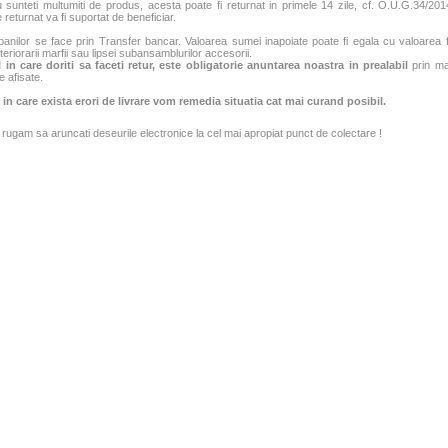
sunteti multumiti de produs, acesta poate fi returnat in primele 14 zile, cf. O.U.G.34/2014
 returnat va fi suportat de beneficiar.
banilor se face prin Transfer bancar. Valoarea sumei inapoiate poate fi egala cu valoarea fac
teriorarii marfii sau lipsei subansamblurilor accesorii.
 in care doriti sa faceti retur, este obligatorie anuntarea noastra in prealabil
prin mai
e afisate.
 in care exista erori de livrare vom remedia situatia cat mai curand posibil.
rugam sa aruncati deseurile electronice la cel mai apropiat punct de colectare !