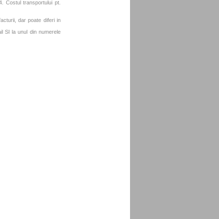
. Costul transportului pt.
turii, dar poate diferi in
l SI la unul din numerele