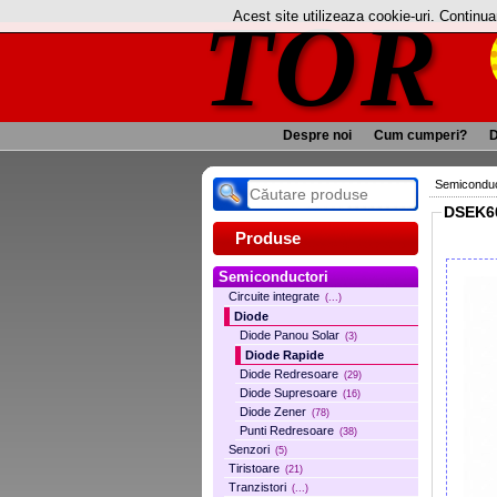
TOR
Acest site utilizeaza cookie-uri. Continu
Despre noi
Cum cumperi?
D
Semiconduc
DSEK60
Produse
Semiconductori
Circuite integrate
(...)
Diode
Diode Panou Solar
(3)
Diode Rapide
Diode Redresoare
(29)
Diode Supresoare
(16)
Diode Zener
(78)
Punti Redresoare
(38)
Senzori
(5)
Tiristoare
(21)
Tranzistori
(...)