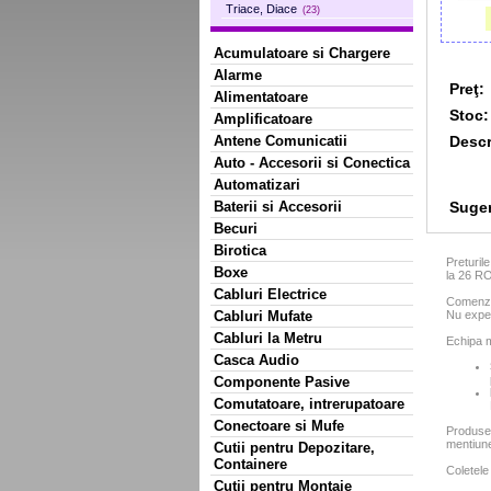
Triace, Diace
(23)
Acumulatoare si Chargere
Alarme
Preţ:
Alimentatoare
Stoc:
Amplificatoare
Descr
Antene Comunicatii
Auto - Accesorii si Conectica
Automatizari
Sugera
Baterii si Accesorii
Becuri
Birotica
Preturil
Boxe
la 26 R
Cabluri Electrice
Comenzil
Nu exped
Cabluri Mufate
Cabluri la Metru
Echipa m
Casca Audio
Componente Pasive
Comutatoare, intrerupatoare
Conectoare si Mufe
Produse
mentiun
Cutii pentru Depozitare,
Containere
Coletele
Cutii pentru Montaje