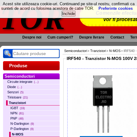
TOR
Acest site utilizeaza cookie-uri. Continuand pe site-ul nostru, confirmati ca
sunteti de acord cu folosirea acestora de catre TOR.
Preferinte cookies
Comenzile efectua
vor fi procesa
Despre noi
Cum cumperi?
Despre livrare
Contact
Term
Semiconductori
›
Tranzistori
›
N-MOS
›
IRF540 
Produse
Semiconductori
Circuite integrate
(...)
Diode
(...)
Senzori
(5)
Tiristoare
(21)
Tranzistori
IGBT
(19)
NPN
(81)
PNP
(48)
N-Darlington
(9)
P-Darlington
(9)
N-MOS