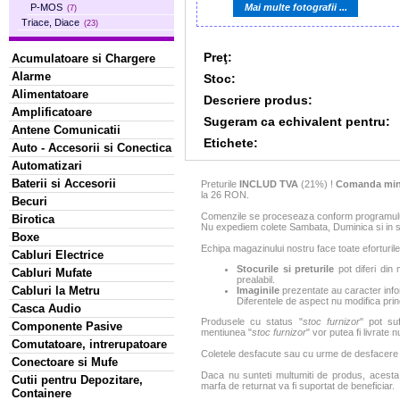
Mai multe fotografii ...
P-MOS
(7)
Triace, Diace
(23)
Preţ:
Acumulatoare si Chargere
Alarme
Stoc:
Alimentatoare
Descriere produs:
Amplificatoare
Sugeram ca echivalent pentru:
Antene Comunicatii
Etichete:
Auto - Accesorii si Conectica
Automatizari
Baterii si Accesorii
Preturile
INCLUD TVA
(21%) !
Comanda min
la 26 RON.
Becuri
Comenzile se proceseaza conform programului 
Birotica
Nu expediem colete Sambata, Duminica si in sa
Boxe
Echipa magazinului nostru face toate eforturile
Cabluri Electrice
Stocurile si preturile
pot diferi din 
Cabluri Mufate
prealabil.
Cabluri la Metru
Imaginile
prezentate au caracter infor
Diferentele de aspect nu modifica princ
Casca Audio
Produsele cu status "
stoc furnizor
" pot suf
Componente Pasive
mentiunea "
stoc furnizor
" vor putea fi livrate 
Comutatoare, intrerupatoare
Coletele desfacute sau cu urme de desfacere sa
Conectoare si Mufe
Daca nu sunteti multumiti de produs, acesta p
Cutii pentru Depozitare,
marfa de returnat va fi suportat de beneficiar.
Containere