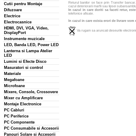
Returul banilor se face prin Transfer bancar. 
Cutii pentru Montaje
cazul deteriorarii marfii sau lipsei subansamblu
Difuzoare
In cazul in care doriti sa faceti retur, es
telefonice afisate.
Electrice
In cazul in care exista erori de livrare vom
Electrocasnice
HDMI, DVI, VGA, Video,
Va rugam sa aruncati deseurile electronic
DisplayPort
Instrumente muzicale
LED, Banda LED, Power LED
Lanterna si Lampa Atelier
LED
Lumini si Efecte Disco
Masuratori si control
Materiale
Megafoane
Microfoane
Mixere, Console, Crossovere
Mixer cu Amplificare
Montaje Electronice
PC Cabluri
PC Periferice
PC Componente
PC Consumabile si Accesorii
Panouri Solare si Accesorii