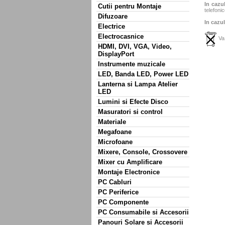
In cazul
Cutii pentru Montaje
telefonic
Difuzoare
In cazul
Electrice
Electrocasnice
Va 
HDMI, DVI, VGA, Video,
DisplayPort
Instrumente muzicale
LED, Banda LED, Power LED
Lanterna si Lampa Atelier
LED
Lumini si Efecte Disco
Masuratori si control
Materiale
Megafoane
Microfoane
Mixere, Console, Crossovere
Mixer cu Amplificare
Montaje Electronice
PC Cabluri
PC Periferice
PC Componente
PC Consumabile si Accesorii
Panouri Solare si Accesorii