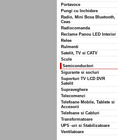
Portavoce
Pungi cu Inchidere
Radio, Mini Boxa Bluetooth,
Ceas
Radiocomanda
Reclame Panou LED Interior
Relee
Rulmenti
Satelit, TV si CATV
Scule
Semiconductori
Sigurante si socluri
Suporturi TV LCD DVR
Satelit
Supraveghere
Telecomenzi
Telefoane Mobile, Tablete si
Accesorii
Telefoane si Cabluri
Transformatoare
UPS -uri si Stabilizatoare
Ventilatoare