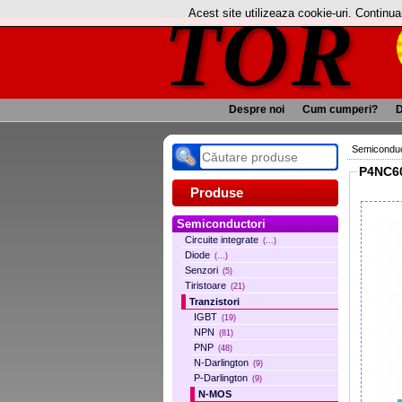
TOR
Acest site utilizeaza cookie-uri. Continu
Despre noi
Cum cumperi?
D
Semiconduc
P4NC6
Produse
Semiconductori
Circuite integrate
(...)
Diode
(...)
Senzori
(5)
Tiristoare
(21)
Tranzistori
IGBT
(19)
NPN
(81)
PNP
(48)
N-Darlington
(9)
P-Darlington
(9)
N-MOS