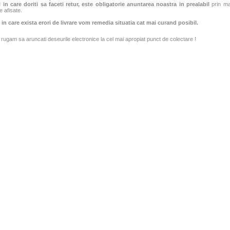
 in care doriti sa faceti retur, este obligatorie anuntarea noastra in prealabil
prin mai
e afisate.
 in care exista erori de livrare vom remedia situatia cat mai curand posibil.
rugam sa aruncati deseurile electronice la cel mai apropiat punct de colectare !