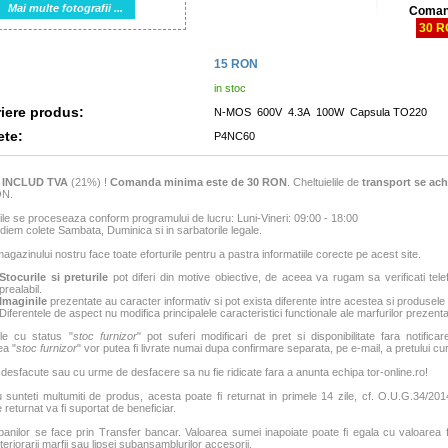
Mai multe fotografii ...
Coman
30 
15
RON
in stoc
iere produs:
N-MOS 600V 4.3A 100W Capsula TO220
ete:
P4NC60
e
INCLUD TVA
(21%) !
Comanda minima este de 30 RON
. Cheltuielile de
transport se ach
ON.
e se proceseaza conform programului de lucru: Luni-Vineri: 09:00 - 18:00
iem colete Sambata, Duminica si in sarbatorile legale.
agazinului nostru face toate eforturile pentru a pastra informatiile corecte pe acest site.
Stocurile si preturile
pot diferi din motive obiective, de aceea va rugam sa verificati tele
prealabil.
Imaginile
prezentate au caracter informativ si pot exista diferente intre acestea si produsele
Diferentele de aspect nu modifica principalele caracteristici functionale ale marfurilor prezenta
le cu status "
stoc furnizor
" pot suferi modificari de pret si disponibilitate fara notificar
ea "
stoc furnizor
" vor putea fi livrate numai dupa confirmare separata, pe e-mail, a pretului curen
 desfacute sau cu urme de desfacere sa nu fie ridicate fara a anunta echipa tor-online.ro!
sunteti multumiti de produs, acesta poate fi returnat in primele 14 zile, cf. O.U.G.34/2014
 returnat va fi suportat de beneficiar.
banilor se face prin Transfer bancar. Valoarea sumei inapoiate poate fi egala cu valoarea fac
teriorarii marfii sau lipsei subansamblurilor accesorii.