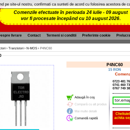
and pe site-ul nostru, confirmati ca sunteti de acord cu folosirea acestora de 
Comenzile efectuate în perioada 24 iulie - 09 august
vor fi procesate începând cu 10 august 2026.
espre livrare
Contact
Termeni si conditii
Preferinte cookie
Prelucr
tori
›
Tranzistori
›
N-MOS
›
P4NC60
0
P4NC60
15 RON
Comenzi
0723 481 7
0741 460 7
0767 749 3
Adaugă în coş
Compară cu alt produs
Mai multe detalii
Cheltuiel
achita se
Comandă rapidă