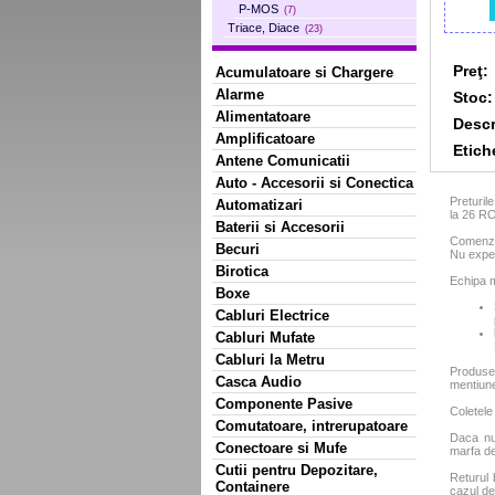
P-MOS
(7)
Triace, Diace
(23)
Preţ:
Acumulatoare si Chargere
Alarme
Stoc:
Alimentatoare
Descr
Amplificatoare
Etich
Antene Comunicatii
Auto - Accesorii si Conectica
Preturil
Automatizari
la 26 R
Baterii si Accesorii
Comenzil
Becuri
Nu exped
Birotica
Echipa m
Boxe
Cabluri Electrice
Cabluri Mufate
Cabluri la Metru
Produse
Casca Audio
mentiun
Componente Pasive
Coletele
Comutatoare, intrerupatoare
Daca nu 
Conectoare si Mufe
marfa de
Cutii pentru Depozitare,
Returul 
Containere
cazul de