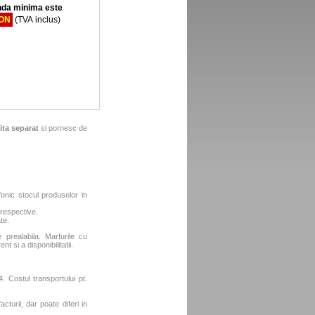
da minima este
RON
(TVA inclus)
ita separat
si pornesc de
fonic stocul produselor in
 respective.
te.
e prealabila. Marfurile cu
t si a disponibilitatii.
. Costul transportului pt.
turii, dar poate diferi in