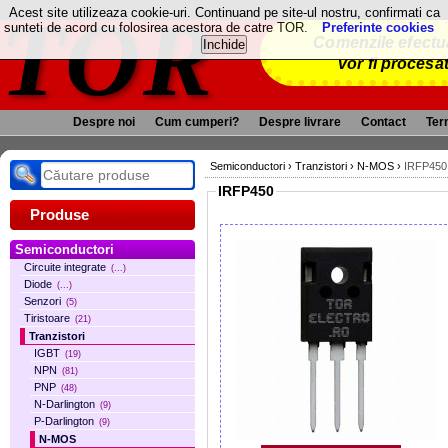
TOR
Acest site utilizeaza cookie-uri. Continuand pe site-ul nostru, confirmati ca
sunteti de acord cu folosirea acestora de catre TOR.
Preferinte cookies
Comenzile efectua
vor fi procesa
Despre noi
Cum cumperi?
Despre livrare
Contact
Term
Semiconductori
›
Tranzistori
›
N-MOS
›
IRFP450
IRFP450
Produse
Semiconductori
Circuite integrate
(...)
Diode
(...)
Senzori
(5)
Tiristoare
(21)
Tranzistori
IGBT
(19)
NPN
(81)
PNP
(48)
N-Darlington
(9)
P-Darlington
(9)
N-MOS