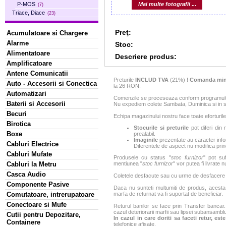
Mai multe fotografii ...
P-MOS
(7)
Triace, Diace
(23)
Preţ:
Acumulatoare si Chargere
Alarme
Stoc:
Alimentatoare
Descriere produs:
Amplificatoare
Antene Comunicatii
Preturile
INCLUD TVA
(21%) !
Comanda min
Auto - Accesorii si Conectica
la 26 RON.
Automatizari
Comenzile se proceseaza conform programului 
Baterii si Accesorii
Nu expediem colete Sambata, Duminica si in sa
Becuri
Echipa magazinului nostru face toate eforturile
Birotica
Stocurile si preturile
pot diferi din 
Boxe
prealabil.
Imaginile
prezentate au caracter infor
Cabluri Electrice
Diferentele de aspect nu modifica princ
Cabluri Mufate
Produsele cu status "
stoc furnizor
" pot suf
Cabluri la Metru
mentiunea "
stoc furnizor
" vor putea fi livrate 
Casca Audio
Coletele desfacute sau cu urme de desfacere sa
Componente Pasive
Daca nu sunteti multumiti de produs, acesta p
Comutatoare, intrerupatoare
marfa de returnat va fi suportat de beneficiar.
Conectoare si Mufe
Returul banilor se face prin Transfer bancar. 
cazul deteriorarii marfii sau lipsei subansamblu
Cutii pentru Depozitare,
In cazul in care doriti sa faceti retur, es
Containere
telefonice afisate.