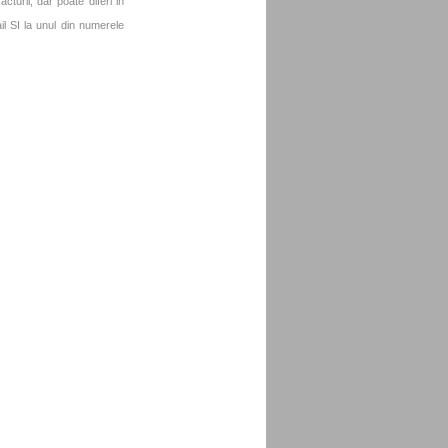
turii, dar poate diferi in
l SI la unul din numerele