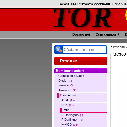
TOR
Acest site utilizeaza cookie-uri. Continu
Despre noi
Cum cumperi?
D
Semiconduc
BC369 
Produse
Semiconductori
Circuite integrate
(...)
Diode
(...)
Senzori
(5)
Tiristoare
(21)
Tranzistori
IGBT
(19)
NPN
(81)
PNP
N-Darlington
(9)
P-Darlington
(9)
N-MOS
(34)