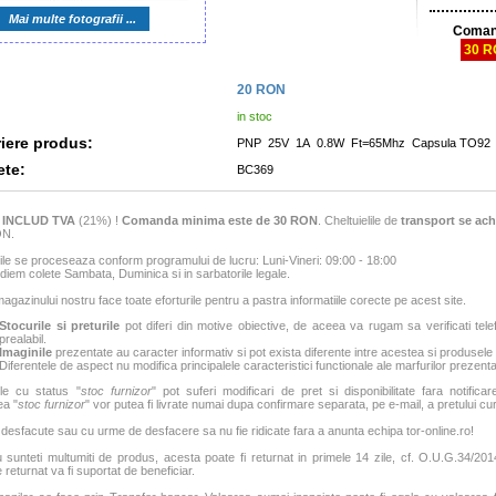
Mai multe fotografii ...
Coman
30 
20
RON
in stoc
iere produs:
PNP 25V 1A 0.8W Ft=65Mhz Capsula TO92
ete:
BC369
e
INCLUD TVA
(21%) !
Comanda minima este de 30 RON
. Cheltuielile de
transport se ach
ON.
e se proceseaza conform programului de lucru: Luni-Vineri: 09:00 - 18:00
iem colete Sambata, Duminica si in sarbatorile legale.
agazinului nostru face toate eforturile pentru a pastra informatiile corecte pe acest site.
Stocurile si preturile
pot diferi din motive obiective, de aceea va rugam sa verificati tele
prealabil.
Imaginile
prezentate au caracter informativ si pot exista diferente intre acestea si produsele
Diferentele de aspect nu modifica principalele caracteristici functionale ale marfurilor prezenta
le cu status "
stoc furnizor
" pot suferi modificari de pret si disponibilitate fara notificar
ea "
stoc furnizor
" vor putea fi livrate numai dupa confirmare separata, pe e-mail, a pretului curen
 desfacute sau cu urme de desfacere sa nu fie ridicate fara a anunta echipa tor-online.ro!
sunteti multumiti de produs, acesta poate fi returnat in primele 14 zile, cf. O.U.G.34/2014
 returnat va fi suportat de beneficiar.