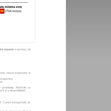
da minima este
RON
(TVA inclus)
ita separat
si pornesc de
fonic stocul produselor in
 respective.
te.
e prealabila. Marfurile cu
t si a disponibilitatii.
. Costul transportului pt.