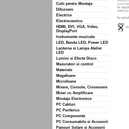
Returul 
Cutii pentru Montaje
cazul de
In cazul
Difuzoare
telefonic
Electrice
In cazul
Electrocasnice
HDMI, DVI, VGA, Video,
Va 
DisplayPort
Instrumente muzicale
LED, Banda LED, Power LED
Lanterna si Lampa Atelier
LED
Lumini si Efecte Disco
Masuratori si control
Materiale
Megafoane
Microfoane
Mixere, Console, Crossovere
Mixer cu Amplificare
Montaje Electronice
PC Cabluri
PC Periferice
PC Componente
PC Consumabile si Accesorii
Panouri Solare si Accesorii