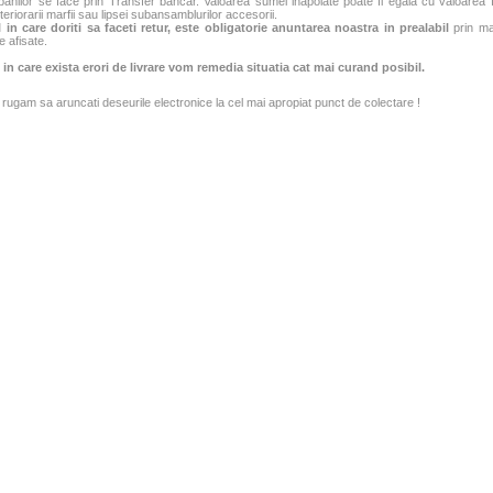
banilor se face prin Transfer bancar. Valoarea sumei inapoiate poate fi egala cu valoarea fac
teriorarii marfii sau lipsei subansamblurilor accesorii.
 in care doriti sa faceti retur, este obligatorie anuntarea noastra in prealabil
prin mai
e afisate.
 in care exista erori de livrare vom remedia situatia cat mai curand posibil.
rugam sa aruncati deseurile electronice la cel mai apropiat punct de colectare !