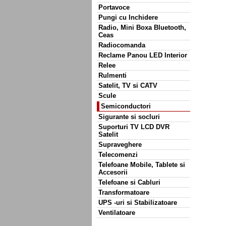
Portavoce
Pungi cu Inchidere
Radio, Mini Boxa Bluetooth,
Ceas
Radiocomanda
Reclame Panou LED Interior
Relee
Rulmenti
Satelit, TV si CATV
Scule
Semiconductori
Sigurante si socluri
Suporturi TV LCD DVR
Satelit
Supraveghere
Telecomenzi
Telefoane Mobile, Tablete si
Accesorii
Telefoane si Cabluri
Transformatoare
UPS -uri si Stabilizatoare
Ventilatoare