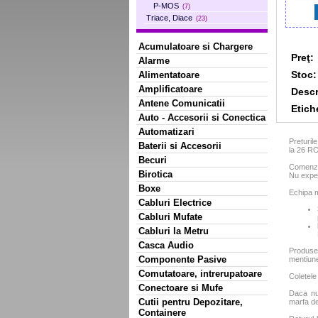
P-MOS
(7)
Triace, Diace
(23)
Acumulatoare si Chargere
Preţ:
Alarme
Stoc:
Alimentatoare
Amplificatoare
Descr
Antene Comunicatii
Etich
Auto - Accesorii si Conectica
Automatizari
Preturil
Baterii si Accesorii
la 26 R
Becuri
Comenzil
Birotica
Nu exped
Boxe
Echipa m
Cabluri Electrice
Cabluri Mufate
Cabluri la Metru
Casca Audio
Produse
Componente Pasive
mentiun
Comutatoare, intrerupatoare
Coletele
Conectoare si Mufe
Daca nu 
Cutii pentru Depozitare,
marfa de
Containere