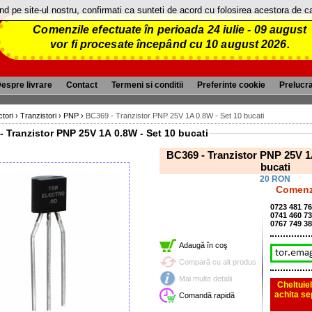
and pe site-ul nostru, confirmati ca sunteti de acord cu folosirea acestora de 
Comenzile efectuate în perioada 24 iulie - 09 august
vor fi procesate începând cu 10 august 2026.
espre livrare
Contact
Termeni si conditii
Preferinte cookie
Prelucr
tori
›
Tranzistori
›
PNP
›
BC369 - Tranzistor PNP 25V 1A 0.8W - Set 10 bucati
- Tranzistor PNP 25V 1A 0.8W - Set 10 bucati
BC369 - Tranzistor PNP 25V 1
bucati
20 RON
Comenzi
0723 481 7
0741 460 7
0767 749 3
Adaugă în coş
Compară cu alt produs
Mai multe detalii
Cheltuiel
achita se
Comandă rapidă