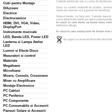
Coletele desfacute sau cu urme de desfacere sa
Cutii pentru Montaje
Daca nu sunteti multumiti de produs, acesta p
Difuzoare
marfa de returnat va fi suportat de beneficiar.
Electrice
Returul banilor se face prin Transfer bancar. 
Electrocasnice
cazul deteriorarii marfii sau lipsei subansamblu
In cazul in care doriti sa faceti retur, es
HDMI, DVI, VGA, Video,
telefonice afisate.
DisplayPort
In cazul in care exista erori de livrare vom
Instrumente muzicale
LED, Banda LED, Power LED
Va rugam sa aruncati deseurile electronic
Lanterna si Lampa Atelier
LED
Lumini si Efecte Disco
Masuratori si control
Materiale
Megafoane
Microfoane
Mixere, Console, Crossovere
Mixer cu Amplificare
Montaje Electronice
PC Cabluri
PC Periferice
PC Componente
PC Consumabile si Accesorii
Panouri Solare si Accesorii