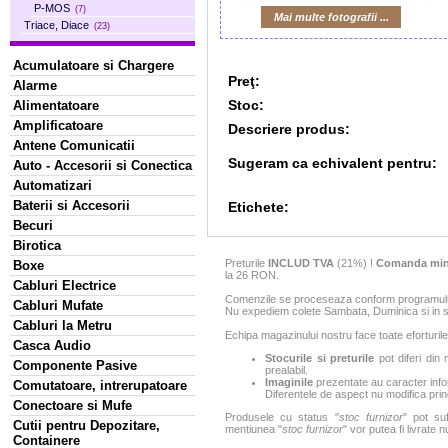
P-MOS
(7)
Mai multe fotografii ...
Triace, Diace
(23)
Acumulatoare si Chargere
Preţ:
Alarme
Stoc:
Alimentatoare
Amplificatoare
Descriere produs:
Antene Comunicatii
Sugeram ca echivalent pentru:
Auto - Accesorii si Conectica
Automatizari
Baterii si Accesorii
Etichete:
Becuri
Birotica
Preturile
INCLUD TVA
(21%) !
Comanda min
Boxe
la 26 RON.
Cabluri Electrice
Comenzile se proceseaza conform programului 
Cabluri Mufate
Nu expediem colete Sambata, Duminica si in sa
Cabluri la Metru
Echipa magazinului nostru face toate eforturile
Casca Audio
Stocurile si preturile
pot diferi din 
Componente Pasive
prealabil.
Imaginile
prezentate au caracter infor
Comutatoare, intrerupatoare
Diferentele de aspect nu modifica princ
Conectoare si Mufe
Produsele cu status "
stoc furnizor
" pot suf
Cutii pentru Depozitare,
mentiunea "
stoc furnizor
" vor putea fi livrate 
Containere