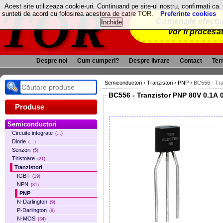
TOR
Acest site utilizeaza cookie-uri. Continuand pe site-ul nostru, confirmati ca
sunteti de acord cu folosirea acestora de catre TOR.
Preferinte cookies
Comenzile efectua
vor fi procesa
Despre noi
Cum cumperi?
Despre livrare
Contact
Term
Semiconductori
›
Tranzistori
›
PNP
›
BC556 - Tra
BC556 - Tranzistor PNP 80V 0.1A 0
Produse
Semiconductori
Circuite integrate
(...)
Diode
(...)
Senzori
(5)
Tiristoare
(21)
Tranzistori
IGBT
(19)
NPN
(81)
PNP
N-Darlington
(9)
P-Darlington
(9)
N-MOS
(34)