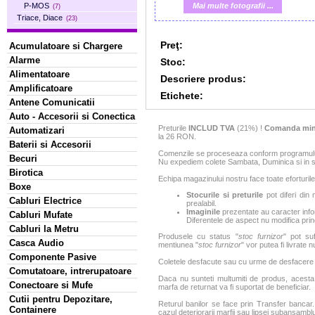
Mai multe fotografii ...
P-MOS
(7)
Triace, Diace
(23)
Preţ:
Acumulatoare si Chargere
Alarme
Stoc:
Alimentatoare
Descriere produs:
Amplificatoare
Etichete:
Antene Comunicatii
Auto - Accesorii si Conectica
Preturile
INCLUD TVA
(21%) !
Comanda min
Automatizari
la 26 RON.
Baterii si Accesorii
Comenzile se proceseaza conform programului 
Becuri
Nu expediem colete Sambata, Duminica si in sa
Birotica
Echipa magazinului nostru face toate eforturile
Boxe
Stocurile si preturile
pot diferi din 
Cabluri Electrice
prealabil.
Imaginile
prezentate au caracter infor
Cabluri Mufate
Diferentele de aspect nu modifica princ
Cabluri la Metru
Produsele cu status "
stoc furnizor
" pot suf
Casca Audio
mentiunea "
stoc furnizor
" vor putea fi livrate 
Componente Pasive
Coletele desfacute sau cu urme de desfacere sa
Comutatoare, intrerupatoare
Daca nu sunteti multumiti de produs, acesta p
Conectoare si Mufe
marfa de returnat va fi suportat de beneficiar.
Cutii pentru Depozitare,
Returul banilor se face prin Transfer bancar. 
Containere
cazul deteriorarii marfii sau lipsei subansamblu