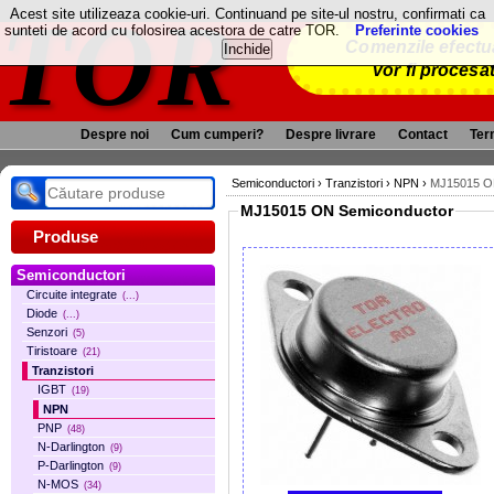
TOR
Acest site utilizeaza cookie-uri. Continuand pe site-ul nostru, confirmati ca
sunteti de acord cu folosirea acestora de catre TOR.
Preferinte cookies
Comenzile efectua
vor fi procesa
Despre noi
Cum cumperi?
Despre livrare
Contact
Term
Semiconductori
›
Tranzistori
›
NPN
›
MJ15015 O
MJ15015 ON Semiconductor
Produse
Semiconductori
Circuite integrate
(...)
Diode
(...)
Senzori
(5)
Tiristoare
(21)
Tranzistori
IGBT
(19)
NPN
PNP
(48)
N-Darlington
(9)
P-Darlington
(9)
N-MOS
(34)