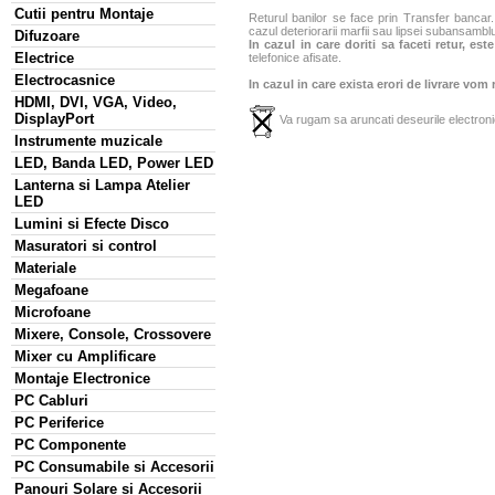
Cutii pentru Montaje
Returul banilor se face prin Transfer bancar. 
cazul deteriorarii marfii sau lipsei subansamblu
Difuzoare
In cazul in care doriti sa faceti retur, es
Electrice
telefonice afisate.
Electrocasnice
In cazul in care exista erori de livrare vom
HDMI, DVI, VGA, Video,
DisplayPort
Va rugam sa aruncati deseurile electronic
Instrumente muzicale
LED, Banda LED, Power LED
Lanterna si Lampa Atelier
LED
Lumini si Efecte Disco
Masuratori si control
Materiale
Megafoane
Microfoane
Mixere, Console, Crossovere
Mixer cu Amplificare
Montaje Electronice
PC Cabluri
PC Periferice
PC Componente
PC Consumabile si Accesorii
Panouri Solare si Accesorii