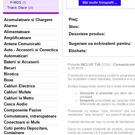
Mai multe fotografii ...
P-MOS
(7)
Triace, Diace
(23)
Preţ:
Acumulatoare si Chargere
Alarme
Stoc:
Alimentatoare
Descriere produs:
Amplificatoare
Sugeram ca echivalent pentru:
Antene Comunicatii
Auto - Accesorii si Conectica
Etichete:
Automatizari
Baterii si Accesorii
Preturile
INCLUD TVA
(21%) !
Comanda min
Becuri
la 26 RON.
Birotica
Comenzile se proceseaza conform programului 
Nu expediem colete Sambata, Duminica si in sa
Boxe
Cabluri Electrice
Echipa magazinului nostru face toate eforturile
Cabluri Mufate
Stocurile si preturile
pot diferi din 
prealabil.
Cabluri la Metru
Imaginile
prezentate au caracter infor
Casca Audio
Diferentele de aspect nu modifica princ
Componente Pasive
Produsele cu status "
stoc furnizor
" pot suf
mentiunea "
stoc furnizor
" vor putea fi livrate 
Comutatoare, intrerupatoare
Conectoare si Mufe
Coletele desfacute sau cu urme de desfacere sa
Cutii pentru Depozitare,
Daca nu sunteti multumiti de produs, acesta p
Containere
marfa de returnat va fi suportat de beneficiar.