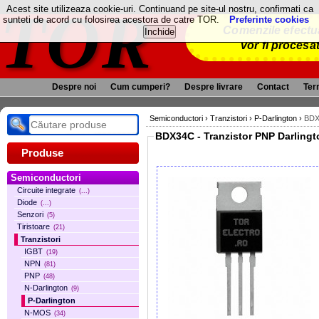
TOR
Acest site utilizeaza cookie-uri. Continuand pe site-ul nostru, confirmati ca
sunteti de acord cu folosirea acestora de catre TOR.
Preferinte cookies
Comenzile efectua
vor fi procesa
Despre noi
Cum cumperi?
Despre livrare
Contact
Term
Semiconductori
›
Tranzistori
›
P-Darlington
›
BDX
BDX34C - Tranzistor PNP Darling
Produse
Semiconductori
Circuite integrate
(...)
Diode
(...)
Senzori
(5)
Tiristoare
(21)
Tranzistori
IGBT
(19)
NPN
(81)
PNP
(48)
N-Darlington
(9)
P-Darlington
N-MOS
(34)