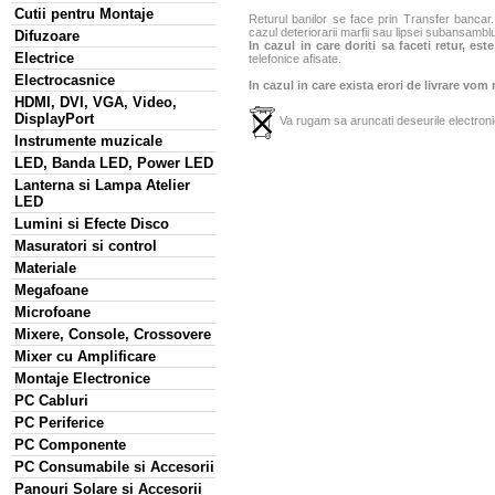
Cutii pentru Montaje
Returul banilor se face prin Transfer bancar. 
cazul deteriorarii marfii sau lipsei subansamblu
Difuzoare
In cazul in care doriti sa faceti retur, es
Electrice
telefonice afisate.
Electrocasnice
In cazul in care exista erori de livrare vom
HDMI, DVI, VGA, Video,
DisplayPort
Va rugam sa aruncati deseurile electronic
Instrumente muzicale
LED, Banda LED, Power LED
Lanterna si Lampa Atelier
LED
Lumini si Efecte Disco
Masuratori si control
Materiale
Megafoane
Microfoane
Mixere, Console, Crossovere
Mixer cu Amplificare
Montaje Electronice
PC Cabluri
PC Periferice
PC Componente
PC Consumabile si Accesorii
Panouri Solare si Accesorii