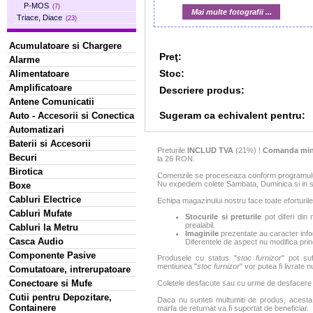
P-MOS
(7)
Mai multe fotografii ...
Triace, Diace
(23)
Acumulatoare si Chargere
Preţ:
Alarme
Stoc:
Alimentatoare
Amplificatoare
Descriere produs:
Antene Comunicatii
Sugeram ca echivalent pentru:
Auto - Accesorii si Conectica
Automatizari
Baterii si Accesorii
Preturile
INCLUD TVA
(21%) !
Comanda min
Becuri
la 26 RON.
Birotica
Comenzile se proceseaza conform programului 
Nu expediem colete Sambata, Duminica si in sa
Boxe
Cabluri Electrice
Echipa magazinului nostru face toate eforturile
Cabluri Mufate
Stocurile si preturile
pot diferi din 
prealabil.
Cabluri la Metru
Imaginile
prezentate au caracter infor
Casca Audio
Diferentele de aspect nu modifica princ
Componente Pasive
Produsele cu status "
stoc furnizor
" pot suf
mentiunea "
stoc furnizor
" vor putea fi livrate 
Comutatoare, intrerupatoare
Conectoare si Mufe
Coletele desfacute sau cu urme de desfacere sa
Cutii pentru Depozitare,
Daca nu sunteti multumiti de produs, acesta p
Containere
marfa de returnat va fi suportat de beneficiar.