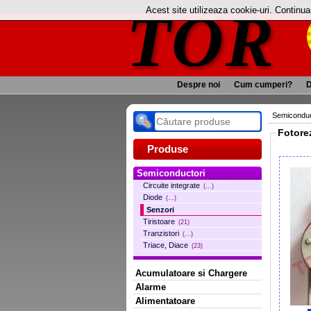
TOR
Acest site utilizeaza cookie-uri. Continu
Despre noi
Cum cumperi?
D
Semiconduc
Fotore
Produse
Semiconductori
Circuite integrate
(...)
Diode
(...)
Senzori
Tiristoare
(21)
Tranzistori
(...)
Triace, Diace
(23)
Acumulatoare si Chargere
Alarme
Alimentatoare