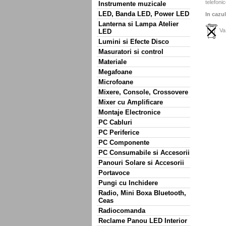
telefonic
Instrumente muzicale
LED, Banda LED, Power LED
In cazul
Lanterna si Lampa Atelier
Va 
LED
Lumini si Efecte Disco
Masuratori si control
Materiale
Megafoane
Microfoane
Mixere, Console, Crossovere
Mixer cu Amplificare
Montaje Electronice
PC Cabluri
PC Periferice
PC Componente
PC Consumabile si Accesorii
Panouri Solare si Accesorii
Portavoce
Pungi cu Inchidere
Radio, Mini Boxa Bluetooth,
Ceas
Radiocomanda
Reclame Panou LED Interior