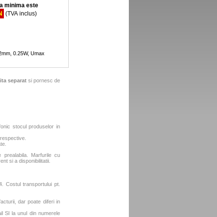
 minima este
N
(TVA inclus)
 12mm, 0.25W, Umax
ita separat
si pornesc de
fonic stocul produselor in
 respective.
te.
e prealabila. Marfurile cu
t si a disponibilitatii.
. Costul transportului pt.
turii, dar poate diferi in
l SI la unul din numerele