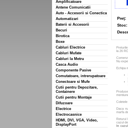
Amplificatoare
Antene Comunicatii
Auto - Accesorii si Conectica
Preţ:
Automatizari
Baterii si Accesorii
Stoc:
Becuri
Descr
Birotica
Boxe
Cabluri Electrice
Preturil
la 26 R
Cabluri Mufate
Comenzil
Cabluri la Metru
Nu exped
Casca Audio
Echipa m
Componente Pasive
Comutatoare, intrerupatoare
Conectoare si Mufe
Cutii pentru Depozitare,
Containere
Produse
mentiun
Cutii pentru Montaje
Coletele
Difuzoare
Electrice
Daca nu 
marfa de
Electrocasnice
Returul 
HDMI, DVI, VGA, Video,
cazul de
DisplayPort
In cazul