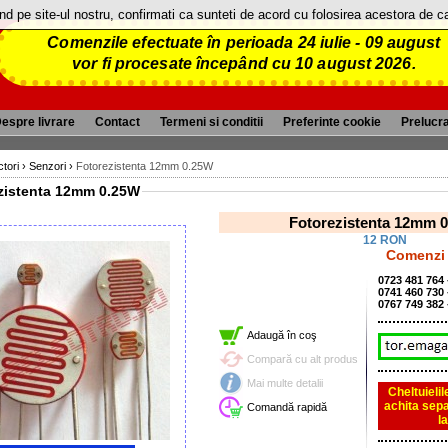
and pe site-ul nostru, confirmati ca sunteti de acord cu folosirea acestora de 
Comenzile efectuate în perioada 24 iulie - 09 august
vor fi procesate începând cu 10 august 2026.
espre livrare
Contact
Termeni si conditii
Preferinte cookie
Prelucr
tori
›
Senzori
›
Fotorezistenta 12mm 0.25W
zistenta 12mm 0.25W
Fotorezistenta 12mm 
12 RON
Comenzi 
0723 481 764
0741 460 730
0767 749 382
Adaugă în coş
Compară cu alt produs
Mai multe detalii
Cheltuieli
achita sepa
Comandă rapidă
l