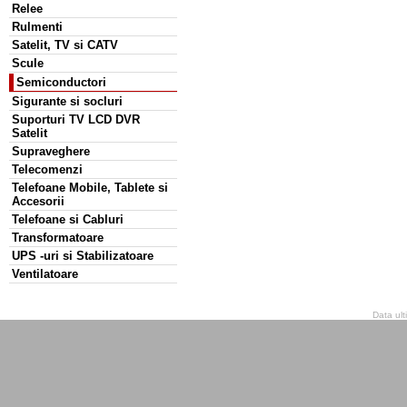
Relee
Rulmenti
Satelit, TV si CATV
Scule
Semiconductori
Sigurante si socluri
Suporturi TV LCD DVR
Satelit
Supraveghere
Telecomenzi
Telefoane Mobile, Tablete si
Accesorii
Telefoane si Cabluri
Transformatoare
UPS -uri si Stabilizatoare
Ventilatoare
Data ult