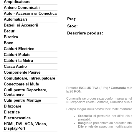
Amplificatoare
Antene Comunicatii
Auto - Accesorii si Conectica
Preţ:
Automatizari
Baterii si Accesorii
Stoc:
Becuri
Descriere produs:
Birotica
Boxe
Cabluri Electrice
Cabluri Mufate
Cabluri la Metru
Casca Audio
Componente Pasive
Comutatoare, intrerupatoare
Conectoare si Mufe
Preturile
INCLUD TVA
(21%) !
Comanda min
Cutii pentru Depozitare,
la 26 RON.
Containere
Comenzile se proceseaza conform programului 
Cutii pentru Montaje
Nu expediem colete Sambata, Duminica si in sa
Difuzoare
Echipa magazinului nostru face toate eforturile
Electrice
Stocurile si preturile
pot diferi din 
Electrocasnice
prealabil.
Imaginile
prezentate au caracter infor
HDMI, DVI, VGA, Video,
Diferentele de aspect nu modifica princ
DisplayPort