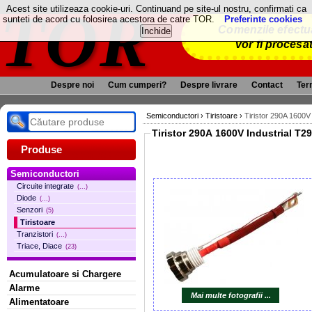
TOR
Acest site utilizeaza cookie-uri. Continuand pe site-ul nostru, confirmati ca
sunteti de acord cu folosirea acestora de catre TOR.
Preferinte cookies
Comenzile efectua
vor fi procesa
Despre noi
Cum cumperi?
Despre livrare
Contact
Term
Semiconductori
›
Tiristoare
›
Tiristor 290A 1600V
Tiristor 290A 1600V Industrial 
Produse
Semiconductori
Circuite integrate
(...)
Diode
(...)
Senzori
(5)
Tiristoare
Tranzistori
(...)
Triace, Diace
(23)
Acumulatoare si Chargere
Alarme
Mai multe fotografii ...
Alimentatoare