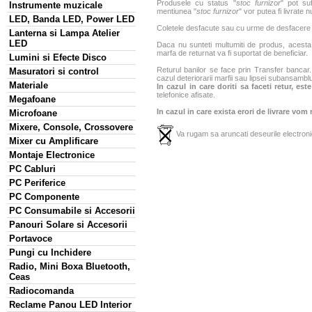
Produsele cu status "
stoc furnizor
" pot suf
Instrumente muzicale
mentiunea "
stoc furnizor
" vor putea fi livrate 
LED, Banda LED, Power LED
Coletele desfacute sau cu urme de desfacere sa
Lanterna si Lampa Atelier
LED
Daca nu sunteti multumiti de produs, acesta p
marfa de returnat va fi suportat de beneficiar.
Lumini si Efecte Disco
Returul banilor se face prin Transfer bancar. 
Masuratori si control
cazul deteriorarii marfii sau lipsei subansamblu
Materiale
In cazul in care doriti sa faceti retur, es
telefonice afisate.
Megafoane
In cazul in care exista erori de livrare vom
Microfoane
Mixere, Console, Crossovere
Va rugam sa aruncati deseurile electronic
Mixer cu Amplificare
Montaje Electronice
PC Cabluri
PC Periferice
PC Componente
PC Consumabile si Accesorii
Panouri Solare si Accesorii
Portavoce
Pungi cu Inchidere
Radio, Mini Boxa Bluetooth,
Ceas
Radiocomanda
Reclame Panou LED Interior