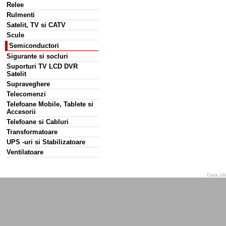
Relee
Rulmenti
Satelit, TV si CATV
Scule
Semiconductori
Sigurante si socluri
Suporturi TV LCD DVR
Satelit
Supraveghere
Telecomenzi
Telefoane Mobile, Tablete si
Accesorii
Telefoane si Cabluri
Transformatoare
UPS -uri si Stabilizatoare
Ventilatoare
Data ult