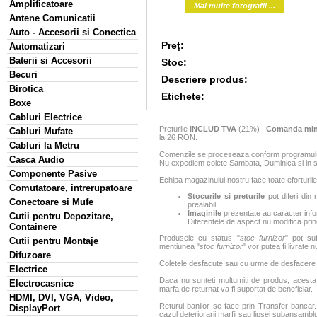
Amplificatoare
Mai multe fotografii ...
Antene Comunicatii
Auto - Accesorii si Conectica
Preţ:
Automatizari
Baterii si Accesorii
Stoc:
Becuri
Descriere produs:
Birotica
Etichete:
Boxe
Cabluri Electrice
Preturile
INCLUD TVA
(21%) !
Comanda min
Cabluri Mufate
la 26 RON.
Cabluri la Metru
Comenzile se proceseaza conform programului 
Casca Audio
Nu expediem colete Sambata, Duminica si in sa
Componente Pasive
Echipa magazinului nostru face toate eforturile
Comutatoare, intrerupatoare
Stocurile si preturile
pot diferi din 
Conectoare si Mufe
prealabil.
Imaginile
prezentate au caracter infor
Cutii pentru Depozitare,
Diferentele de aspect nu modifica princ
Containere
Produsele cu status "
stoc furnizor
" pot suf
Cutii pentru Montaje
mentiunea "
stoc furnizor
" vor putea fi livrate 
Difuzoare
Coletele desfacute sau cu urme de desfacere sa
Electrice
Daca nu sunteti multumiti de produs, acesta p
Electrocasnice
marfa de returnat va fi suportat de beneficiar.
HDMI, DVI, VGA, Video,
Returul banilor se face prin Transfer bancar. 
DisplayPort
cazul deteriorarii marfii sau lipsei subansamblu