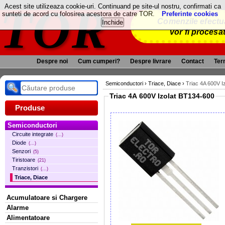
TOR
Acest site utilizeaza cookie-uri. Continuand pe site-ul nostru, confirmati ca
sunteti de acord cu folosirea acestora de catre TOR.
Preferinte cookies
Comenzile efectua
vor fi procesa
Despre noi
Cum cumperi?
Despre livrare
Contact
Term
Semiconductori
›
Triace, Diace
›
Triac 4A 600V I
Triac 4A 600V Izolat BT134-600
Produse
Semiconductori
Circuite integrate
(...)
Diode
(...)
Senzori
(5)
Tiristoare
(21)
Tranzistori
(...)
Triace, Diace
Acumulatoare si Chargere
Alarme
Alimentatoare