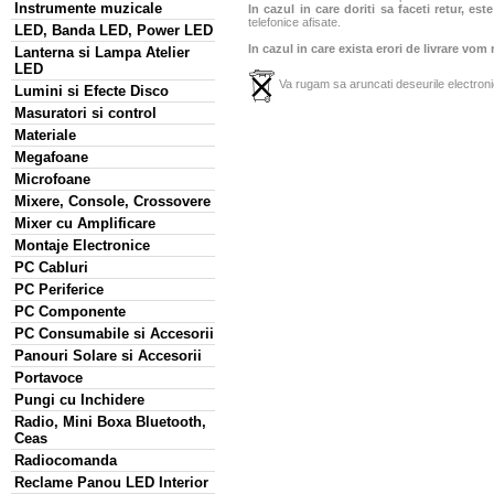
Instrumente muzicale
In cazul in care doriti sa faceti retur, es
telefonice afisate.
LED, Banda LED, Power LED
In cazul in care exista erori de livrare vom
Lanterna si Lampa Atelier
LED
Va rugam sa aruncati deseurile electronic
Lumini si Efecte Disco
Masuratori si control
Materiale
Megafoane
Microfoane
Mixere, Console, Crossovere
Mixer cu Amplificare
Montaje Electronice
PC Cabluri
PC Periferice
PC Componente
PC Consumabile si Accesorii
Panouri Solare si Accesorii
Portavoce
Pungi cu Inchidere
Radio, Mini Boxa Bluetooth,
Ceas
Radiocomanda
Reclame Panou LED Interior