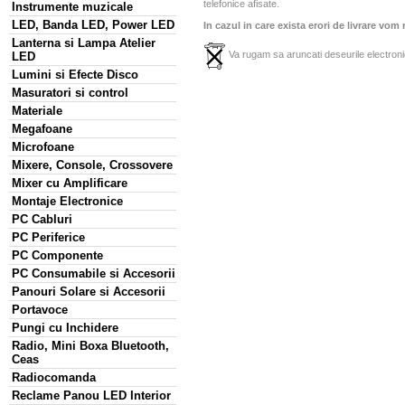
telefonice afisate.
Instrumente muzicale
LED, Banda LED, Power LED
In cazul in care exista erori de livrare vom
Lanterna si Lampa Atelier
Va rugam sa aruncati deseurile electronic
LED
Lumini si Efecte Disco
Masuratori si control
Materiale
Megafoane
Microfoane
Mixere, Console, Crossovere
Mixer cu Amplificare
Montaje Electronice
PC Cabluri
PC Periferice
PC Componente
PC Consumabile si Accesorii
Panouri Solare si Accesorii
Portavoce
Pungi cu Inchidere
Radio, Mini Boxa Bluetooth,
Ceas
Radiocomanda
Reclame Panou LED Interior