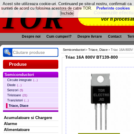
TOR
Acest site utilizeaza cookie-uri. Continuand pe site-ul nostru, confirmati ca
sunteti de acord cu folosirea acestora de catre TOR.
Preferinte cookies
Comenzile efectua
vor fi procesa
Despre noi
Cum cumperi?
Despre livrare
Contact
Term
Semiconductori
›
Triace, Diace
›
Triac 16A 800V
Triac 16A 800V BT139-800
Produse
Semiconductori
Circuite integrate
(...)
Diode
(...)
Senzori
(5)
Tiristoare
(21)
Tranzistori
(...)
Triace, Diace
Acumulatoare si Chargere
Alarme
Alimentatoare