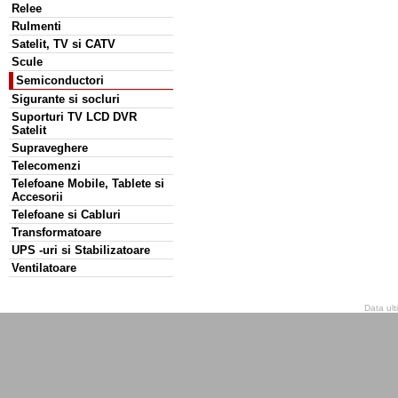
Relee
Rulmenti
Satelit, TV si CATV
Scule
Semiconductori
Sigurante si socluri
Suporturi TV LCD DVR
Satelit
Supraveghere
Telecomenzi
Telefoane Mobile, Tablete si
Accesorii
Telefoane si Cabluri
Transformatoare
UPS -uri si Stabilizatoare
Ventilatoare
Data ult