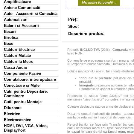
Amplificatoare
Mai multe fotografii ...
Antene Comunicatii
Auto - Accesorii si Conectica
Preţ:
Automatizari
Baterii si Accesorii
Stoc:
Becuri
Descriere produs:
Birotica
Boxe
Cabluri Electrice
Preturile
INCLUD TVA
(21%) !
Comanda min
la 26 RON.
Cabluri Mufate
Comenzile se proceseaza conform programului 
Cabluri la Metru
Nu expediem colete Sambata, Duminica si in sa
Casca Audio
Echipa magazinului nostru face toate eforturile
Componente Pasive
Stocurile si preturile
pot diferi din 
Comutatoare, intrerupatoare
prealabil.
Conectoare si Mufe
Imaginile
prezentate au caracter infor
Diferentele de aspect nu modifica princ
Cutii pentru Depozitare,
Containere
Produsele cu status "
stoc furnizor
" pot suf
mentiunea "
stoc furnizor
" vor putea fi livrate 
Cutii pentru Montaje
Coletele desfacute sau cu urme de desfacere sa
Difuzoare
Electrice
Daca nu sunteti multumiti de produs, acesta p
marfa de returnat va fi suportat de beneficiar.
Electrocasnice
Returul banilor se face prin Transfer bancar. 
HDMI, DVI, VGA, Video,
cazul deteriorarii marfii sau lipsei subansamblu
DisplayPort
In cazul in care doriti sa faceti retur, es