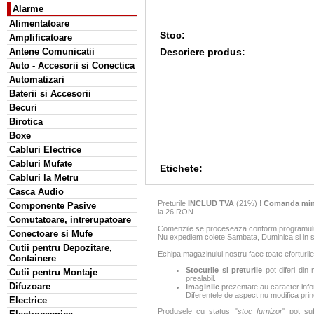
Alarme
Alimentatoare
Stoc:
Amplificatoare
Descriere produs:
Antene Comunicatii
Auto - Accesorii si Conectica
Automatizari
Baterii si Accesorii
Becuri
Birotica
Boxe
Cabluri Electrice
Cabluri Mufate
Etichete:
Cabluri la Metru
Casca Audio
Preturile
INCLUD TVA
(21%) !
Comanda min
Componente Pasive
la 26 RON.
Comutatoare, intrerupatoare
Comenzile se proceseaza conform programului 
Conectoare si Mufe
Nu expediem colete Sambata, Duminica si in sa
Cutii pentru Depozitare,
Echipa magazinului nostru face toate eforturile
Containere
Stocurile si preturile
pot diferi din 
Cutii pentru Montaje
prealabil.
Difuzoare
Imaginile
prezentate au caracter infor
Diferentele de aspect nu modifica princ
Electrice
Produsele cu status "
stoc furnizor
" pot suf