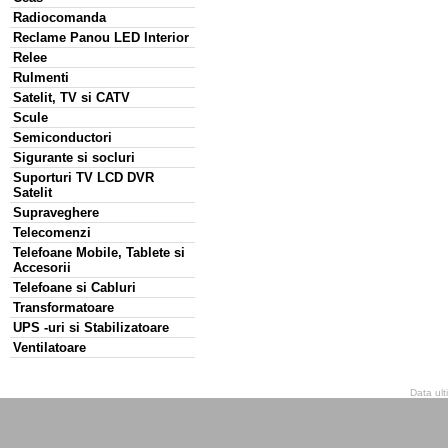
Radiocomanda
Reclame Panou LED Interior
Relee
Rulmenti
Satelit, TV si CATV
Scule
Semiconductori
Sigurante si socluri
Suporturi TV LCD DVR
Satelit
Supraveghere
Telecomenzi
Telefoane Mobile, Tablete si
Accesorii
Telefoane si Cabluri
Transformatoare
UPS -uri si Stabilizatoare
Ventilatoare
Data ult