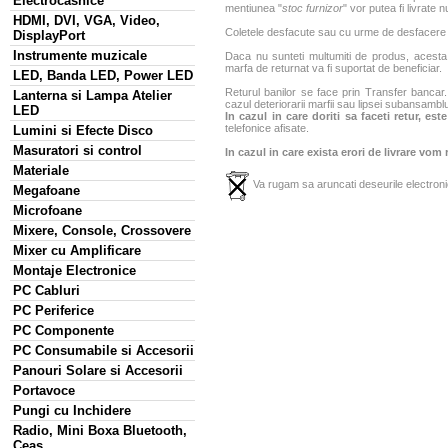
Electrocasnice
mentiunea "
stoc furnizor
" vor putea fi livrate 
HDMI, DVI, VGA, Video,
Coletele desfacute sau cu urme de desfacere sa
DisplayPort
Instrumente muzicale
Daca nu sunteti multumiti de produs, acesta p
marfa de returnat va fi suportat de beneficiar.
LED, Banda LED, Power LED
Returul banilor se face prin Transfer bancar. 
Lanterna si Lampa Atelier
cazul deteriorarii marfii sau lipsei subansamblu
LED
In cazul in care doriti sa faceti retur, es
telefonice afisate.
Lumini si Efecte Disco
Masuratori si control
In cazul in care exista erori de livrare vom
Materiale
Va rugam sa aruncati deseurile electronic
Megafoane
Microfoane
Mixere, Console, Crossovere
Mixer cu Amplificare
Montaje Electronice
PC Cabluri
PC Periferice
PC Componente
PC Consumabile si Accesorii
Panouri Solare si Accesorii
Portavoce
Pungi cu Inchidere
Radio, Mini Boxa Bluetooth,
Ceas