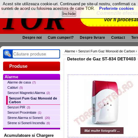
TOR
Acest site utilizeaza cookie-uri. Continuand pe site-ul nostru, confirmati ca
sunteti de acord cu folosirea acestora de catre TOR.
Preferinte cookies
Comenzile efectua
vor fi procesa
Despre noi
Cum cumperi?
Despre livrare
Contact
Term
Alarme
›
Senzori Fum Gaz Monoxid de Carbon
›
Detector de Gaz ST-834 DET0403
Produse
Alarme
Alarme de casa
(7)
Cabluri
(5)
Senzori Magnetici Alarma
(2)
Senzori Fum Gaz Monoxid de
Carbon
Senzori PIR
(3)
Senzori Proximitate
(1)
Sirene Alarma si Sonerii
(20)
Sirene si Sonerii Incendiu
(6)
Mai multe fotografii ...
Acumulatoare si Chargere