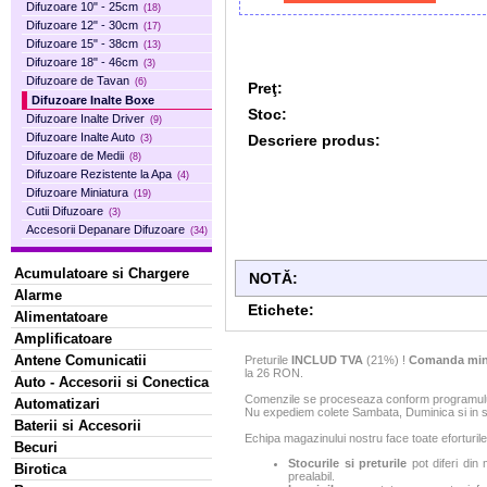
Difuzoare 10" - 25cm
(18)
Difuzoare 12" - 30cm
(17)
Difuzoare 15" - 38cm
(13)
Difuzoare 18" - 46cm
(3)
Difuzoare de Tavan
(6)
Preţ:
Difuzoare Inalte Boxe
Stoc:
Difuzoare Inalte Driver
(9)
Difuzoare Inalte Auto
Descriere produs:
(3)
Difuzoare de Medii
(8)
Difuzoare Rezistente la Apa
(4)
Difuzoare Miniatura
(19)
Cutii Difuzoare
(3)
Accesorii Depanare Difuzoare
(34)
Acumulatoare si Chargere
NOTĂ:
Alarme
Etichete:
Alimentatoare
Amplificatoare
Antene Comunicatii
Preturile
INCLUD TVA
(21%) !
Comanda min
la 26 RON.
Auto - Accesorii si Conectica
Comenzile se proceseaza conform programului 
Automatizari
Nu expediem colete Sambata, Duminica si in sa
Baterii si Accesorii
Echipa magazinului nostru face toate eforturile
Becuri
Stocurile si preturile
pot diferi din 
Birotica
prealabil.