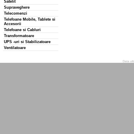
Satelit
Supraveghere
Telecomenzi
Telefoane Mobile, Tablete si
Accesorii
Telefoane si Cabluri
Transformatoare
UPS -uri si Stabilizatoare
Ventilatoare
Data ult