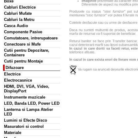
Boxe
Imaginile
prezentate au caracter infor
Diferentele de aspect nu modifica princ
Cabluri Electrice
Produsele cu status "
stoc furnizor
" pot suf
Cabluri Mufate
mentiunea "
stoc furnizor
" vor putea fi livrate 
Cabluri la Metru
Coletele desfacute sau cu urme de desfacere sa
Casca Audio
Daca nu sunteti multumiti de produs, acesta p
Componente Pasive
marfa de returnat va fi suportat de beneficiar.
Comutatoare, intrerupatoare
Returul banilor se face prin Transfer bancar. 
Conectoare si Mufe
cazul deteriorarii marfii sau lipsei subansamblu
In cazul in care doriti sa faceti retur, es
Cutii pentru Depozitare,
telefonice afisate.
Containere
In cazul in care exista erori de livrare vom
Cutii pentru Montaje
Difuzoare
Va rugam sa aruncati deseurile electronic
Electrice
Electrocasnice
HDMI, DVI, VGA, Video,
DisplayPort
Instrumente muzicale
LED, Banda LED, Power LED
Lanterna si Lampa Atelier
LED
Lumini si Efecte Disco
Masuratori si control
Materiale