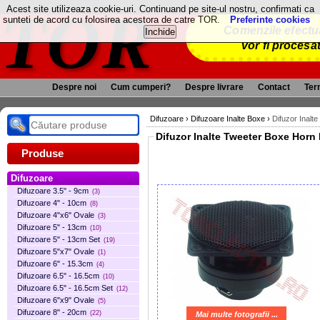
TOR
Acest site utilizeaza cookie-uri. Continuand pe site-ul nostru, confirmati ca
sunteti de acord cu folosirea acestora de catre TOR.
Preferinte cookies
Comenzile efectua
vor fi procesa
Despre noi
Cum cumperi?
Despre livrare
Contact
Term
Difuzoare
›
Difuzoare Inalte Boxe
›
Difuzor Inal
Difuzor Inalte Tweeter Boxe Ho
Produse
Difuzoare
Difuzoare 3.5" - 9cm
(3)
Difuzoare 4" - 10cm
(8)
Difuzoare 4"x6" Ovale
(3)
Difuzoare 5" - 13cm
(10)
Difuzoare 5" - 13cm Set
(19)
Difuzoare 5"x7" Ovale
(1)
Difuzoare 6" - 15.3cm
(4)
Difuzoare 6.5" - 16.5cm
(10)
Difuzoare 6.5" - 16.5cm Set
(12)
Difuzoare 6"x9" Ovale
(5)
Difuzoare 8" - 20cm
(22)
Mai multe fotografii ...