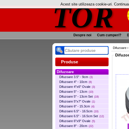
TOR
Acest site utilizeaza cookie-uri. Continu
Despre noi
Cum cumperi?
D
Difuzoare
Difuzo
Produse
Difuzoare
Difuzoare 3.5" - 9cm
(3)
Difuzoare 4" - 10cm
(8)
Difuzoare 4"x6" Ovale
(3)
Difuzoare 5" - 13cm
(10)
Difuzoare 5" - 13cm Set
(19)
Difuzoare 5"x7" Ovale
(1)
Difuzoare 6" - 15.3cm
(4)
Difuzoare 6.5" - 16.5cm
(10)
Difuzoare 6.5" - 16.5cm Set
(12)
Difuzoare 6"x9" Ovale
(5)
Difuzoare 8" - 20cm
(22)