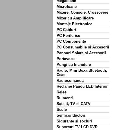
Megafoane
Microfoane
Mixere, Console, Crossovere
Mixer cu Amplificare
Montaje Electronice
PC Cabluri
PC Periferice
PC Componente
PC Consumabile si Accesorii
Panouri Solare si Accesorii
Portavoce
Pungi cu Inchidere
Radio, Mini Boxa Bluetooth,
Ceas
Radiocomanda
Reclame Panou LED Interior
Relee
Rulmenti
Satelit, TV si CATV
Scule
Semiconductori
Sigurante si socluri
Suporturi TV LCD DVR