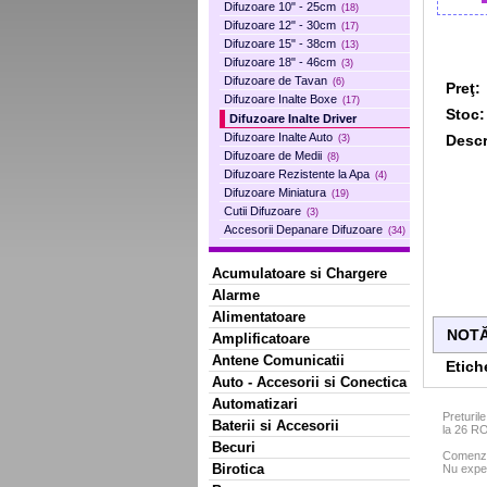
Difuzoare 10" - 25cm
(18)
Difuzoare 12" - 30cm
(17)
Difuzoare 15" - 38cm
(13)
Difuzoare 18" - 46cm
(3)
Difuzoare de Tavan
(6)
Preţ:
Difuzoare Inalte Boxe
(17)
Stoc:
Difuzoare Inalte Driver
Difuzoare Inalte Auto
Descr
(3)
Difuzoare de Medii
(8)
Difuzoare Rezistente la Apa
(4)
Difuzoare Miniatura
(19)
Cutii Difuzoare
(3)
Accesorii Depanare Difuzoare
(34)
Acumulatoare si Chargere
Alarme
Alimentatoare
NOTĂ
Amplificatoare
Antene Comunicatii
Etich
Auto - Accesorii si Conectica
Automatizari
Preturil
Baterii si Accesorii
la 26 R
Becuri
Comenzil
Birotica
Nu exped