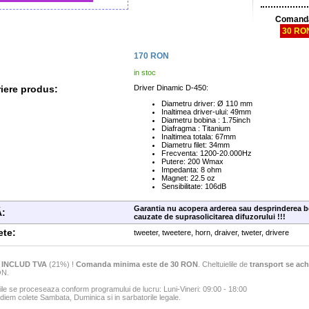
Comanda
30 RO
170
RON
in stoc
iere produs:
Driver Dinamic D-450:
Diametru driver: Ø 110 mm
Inaltimea driver-ului: 49mm
Diametru bobina : 1.75inch
Diafragma : Titanium
Inaltimea totala: 67mm
Diametru filet: 34mm
Frecventa: 1200-20.000Hz
Putere: 200 Wmax
Impedanta: 8 ohm
Magnet: 22.5 oz
Sensibilitate: 106dB
Garantia nu acopera arderea sau desprinderea b
:
cauzate de suprasolicitarea difuzorului !!!
ete:
tweeter, tweetere, horn, draiver, tweter, drivere
e
INCLUD TVA
(21%) !
Comanda minima este de 30 RON
. Cheltuielile de
transport se ach
ON.
e se proceseaza conform programului de lucru: Luni-Vineri: 09:00 - 18:00
iem colete Sambata, Duminica si in sarbatorile legale.