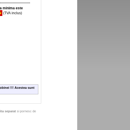
 minima este
N
(TVA inclus)
obinei !!! Acestea sunt
ita separat
si pornesc de