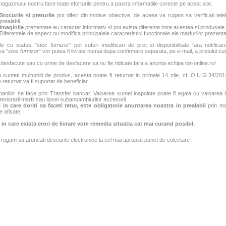
agazinului nostru face toate eforturile pentru a pastra informatiile corecte pe acest site.
Stocurile si preturile
pot diferi din motive obiective, de aceea va rugam sa verificati tele
prealabil.
Imaginile
prezentate au caracter informativ si pot exista diferente intre acestea si produsele
Diferentele de aspect nu modifica principalele caracteristici functionale ale marfurilor prezenta
le cu status "
stoc furnizor
" pot suferi modificari de pret si disponibilitate fara notificar
ea "
stoc furnizor
" vor putea fi livrate numai dupa confirmare separata, pe e-mail, a pretului curen
 desfacute sau cu urme de desfacere sa nu fie ridicate fara a anunta echipa tor-online.ro!
sunteti multumiti de produs, acesta poate fi returnat in primele 14 zile, cf. O.U.G.34/2014
 returnat va fi suportat de beneficiar.
banilor se face prin Transfer bancar. Valoarea sumei inapoiate poate fi egala cu valoarea fac
teriorarii marfii sau lipsei subansamblurilor accesorii.
 in care doriti sa faceti retur, este obligatorie anuntarea noastra in prealabil
prin mai
e afisate.
 in care exista erori de livrare vom remedia situatia cat mai curand posibil.
rugam sa aruncati deseurile electronice la cel mai apropiat punct de colectare !