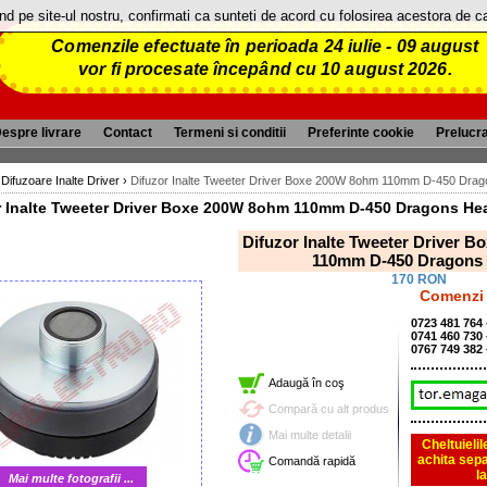
and pe site-ul nostru, confirmati ca sunteti de acord cu folosirea acestora de 
Comenzile efectuate în perioada 24 iulie - 09 august
vor fi procesate începând cu 10 august 2026.
espre livrare
Contact
Termeni si conditii
Preferinte cookie
Prelucr
›
Difuzoare Inalte Driver
›
Difuzor Inalte Tweeter Driver Boxe 200W 8ohm 110mm D-450 Dra
r Inalte Tweeter Driver Boxe 200W 8ohm 110mm D-450 Dragons He
Difuzor Inalte Tweeter Driver 
110mm D-450 Dragons
170 RON
Comenzi 
0723 481 764
0741 460 730
0767 749 382
Adaugă în coş
Compară cu alt produs
Mai multe detalii
Cheltuieli
achita sepa
Comandă rapidă
l
Mai multe fotografii ...