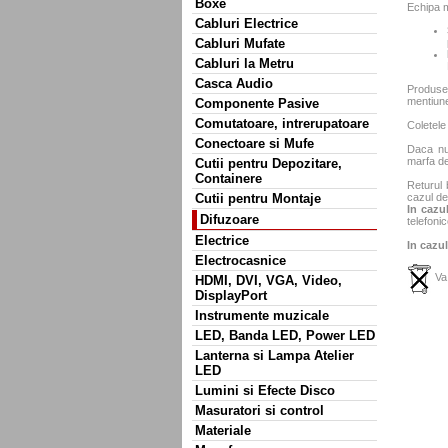
Boxe
Echipa m
Cabluri Electrice
Cabluri Mufate
Cabluri la Metru
Casca Audio
Produse
mentiun
Componente Pasive
Comutatoare, intrerupatoare
Coletele
Conectoare si Mufe
Daca nu 
marfa de
Cutii pentru Depozitare,
Containere
Returul 
Cutii pentru Montaje
cazul de
In cazul
Difuzoare
telefonic
Electrice
In cazul
Electrocasnice
Va 
HDMI, DVI, VGA, Video,
DisplayPort
Instrumente muzicale
LED, Banda LED, Power LED
Lanterna si Lampa Atelier
LED
Lumini si Efecte Disco
Masuratori si control
Materiale