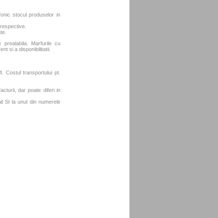
fonic stocul produselor in
 respective.
te.
e prealabila. Marfurile cu
t si a disponibilitatii.
. Costul transportului pt.
turii, dar poate diferi in
l SI la unul din numerele