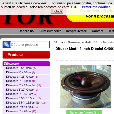
TOR
Acest site utilizeaza cookie-uri. Continuand pe site-ul nostru, confirmati ca
sunteti de acord cu folosirea acestora de catre TOR.
Preferinte cookies
Comenzile efectua
vor fi procesa
Despre noi
Cum cumperi?
Despre livrare
Contact
Term
Difuzoare
›
Difuzoare de Medii
›
Difuzor Medii 4 
Difuzor Medii 4 inch Dibeisi G
Produse
Difuzoare
Difuzoare 3.5" - 9cm
(3)
Difuzoare 4" - 10cm
(8)
Difuzoare 4"x6" Ovale
(3)
Difuzoare 5" - 13cm
(10)
Difuzoare 5" - 13cm Set
(19)
Difuzoare 5"x7" Ovale
(1)
Difuzoare 6" - 15.3cm
(4)
Difuzoare 6.5" - 16.5cm
(10)
Difuzoare 6.5" - 16.5cm Set
(12)
Difuzoare 6"x9" Ovale
(5)
Difuzoare 8" - 20cm
(22)
Mai multe fotografii ...