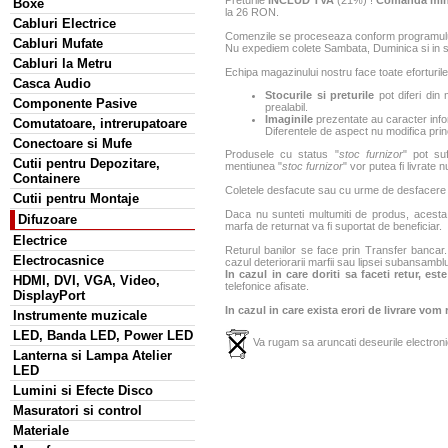
Boxe
la 26 RON.
Cabluri Electrice
Comenzile se proceseaza conform programului 
Cabluri Mufate
Nu expediem colete Sambata, Duminica si in sa
Cabluri la Metru
Echipa magazinului nostru face toate eforturile
Casca Audio
Stocurile si preturile
pot diferi din 
Componente Pasive
prealabil.
Imaginile
prezentate au caracter infor
Comutatoare, intrerupatoare
Diferentele de aspect nu modifica princ
Conectoare si Mufe
Produsele cu status "
stoc furnizor
" pot suf
Cutii pentru Depozitare,
mentiunea "
stoc furnizor
" vor putea fi livrate 
Containere
Coletele desfacute sau cu urme de desfacere sa
Cutii pentru Montaje
Daca nu sunteti multumiti de produs, acesta p
Difuzoare
marfa de returnat va fi suportat de beneficiar.
Electrice
Returul banilor se face prin Transfer bancar. 
Electrocasnice
cazul deteriorarii marfii sau lipsei subansamblu
In cazul in care doriti sa faceti retur, es
HDMI, DVI, VGA, Video,
telefonice afisate.
DisplayPort
In cazul in care exista erori de livrare vom
Instrumente muzicale
LED, Banda LED, Power LED
Va rugam sa aruncati deseurile electronic
Lanterna si Lampa Atelier
LED
Lumini si Efecte Disco
Masuratori si control
Materiale