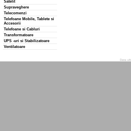
Satelit
Supraveghere
Telecomenzi
Telefoane Mobile, Tablete si
Accesorii
Telefoane si Cabluri
Transformatoare
UPS -uri si Stabilizatoare
Ventilatoare
Data ult