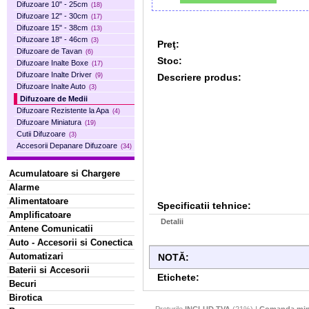
Difuzoare 10" - 25cm
(18)
Difuzoare 12" - 30cm
(17)
Difuzoare 15" - 38cm
(13)
Difuzoare 18" - 46cm
(3)
Preţ:
Difuzoare de Tavan
(6)
Stoc:
Difuzoare Inalte Boxe
(17)
Difuzoare Inalte Driver
Descriere produs:
(9)
Difuzoare Inalte Auto
(3)
Difuzoare de Medii
Difuzoare Rezistente la Apa
(4)
Difuzoare Miniatura
(19)
Cutii Difuzoare
(3)
Accesorii Depanare Difuzoare
(34)
Acumulatoare si Chargere
Alarme
Alimentatoare
Specificatii tehnice:
Amplificatoare
Detalii
Antene Comunicatii
Auto - Accesorii si Conectica
Automatizari
NOTĂ:
Baterii si Accesorii
Etichete:
Becuri
Birotica
Preturile
INCLUD TVA
(21%) !
Comanda min