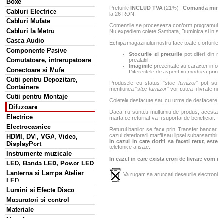
Boxe
Preturile
INCLUD TVA
(21%) !
Comanda min
Cabluri Electrice
la 26 RON.
Cabluri Mufate
Comenzile se proceseaza conform programului 
Cabluri la Metru
Nu expediem colete Sambata, Duminica si in sa
Casca Audio
Echipa magazinului nostru face toate eforturile
Componente Pasive
Stocurile si preturile
pot diferi din 
Comutatoare, intrerupatoare
prealabil.
Imaginile
prezentate au caracter infor
Conectoare si Mufe
Diferentele de aspect nu modifica princ
Cutii pentru Depozitare,
Produsele cu status "
stoc furnizor
" pot suf
Containere
mentiunea "
stoc furnizor
" vor putea fi livrate 
Cutii pentru Montaje
Coletele desfacute sau cu urme de desfacere sa
Difuzoare
Daca nu sunteti multumiti de produs, acesta p
Electrice
marfa de returnat va fi suportat de beneficiar.
Electrocasnice
Returul banilor se face prin Transfer bancar. 
cazul deteriorarii marfii sau lipsei subansamblu
HDMI, DVI, VGA, Video,
In cazul in care doriti sa faceti retur, es
DisplayPort
telefonice afisate.
Instrumente muzicale
In cazul in care exista erori de livrare vom
LED, Banda LED, Power LED
Lanterna si Lampa Atelier
Va rugam sa aruncati deseurile electronic
LED
Lumini si Efecte Disco
Masuratori si control
Materiale