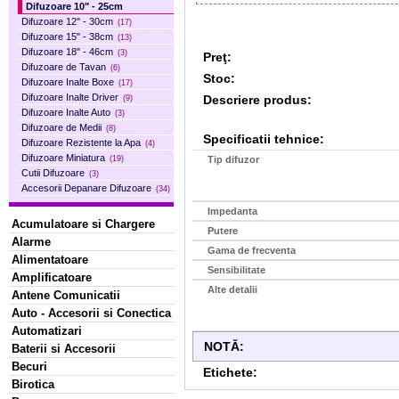
Difuzoare 10" - 25cm
Difuzoare 12" - 30cm
(17)
Difuzoare 15" - 38cm
(13)
Difuzoare 18" - 46cm
(3)
Preţ:
Difuzoare de Tavan
(6)
Stoc:
Difuzoare Inalte Boxe
(17)
Difuzoare Inalte Driver
Descriere produs:
(9)
Difuzoare Inalte Auto
(3)
Difuzoare de Medii
(8)
Specificatii tehnice:
Difuzoare Rezistente la Apa
(4)
Difuzoare Miniatura
Tip difuzor
(19)
Cutii Difuzoare
(3)
Accesorii Depanare Difuzoare
(34)
Impedanta
Acumulatoare si Chargere
Putere
Alarme
Gama de frecventa
Alimentatoare
Sensibilitate
Amplificatoare
Alte detalii
Antene Comunicatii
Auto - Accesorii si Conectica
Automatizari
NOTĂ:
Baterii si Accesorii
Becuri
Etichete:
Birotica