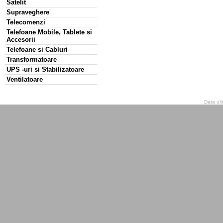
Satelit
Supraveghere
Telecomenzi
Telefoane Mobile, Tablete si
Accesorii
Telefoane si Cabluri
Transformatoare
UPS -uri si Stabilizatoare
Ventilatoare
Data ult