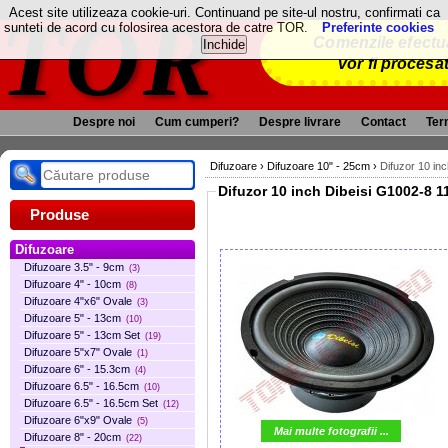
TOR
Acest site utilizeaza cookie-uri. Continuand pe site-ul nostru, confirmati ca
sunteti de acord cu folosirea acestora de catre TOR.
Preferinte cookies
Comenzile efectua
vor fi procesa
Despre noi
Cum cumperi?
Despre livrare
Contact
Term
Difuzoare
›
Difuzoare 10" - 25cm
›
Difuzor 10 in
Difuzor 10 inch Dibeisi G1002
Produse
Difuzoare
Difuzoare 3.5" - 9cm
(3)
Difuzoare 4" - 10cm
(8)
Difuzoare 4"x6" Ovale
(3)
Difuzoare 5" - 13cm
(10)
Difuzoare 5" - 13cm Set
(19)
Difuzoare 5"x7" Ovale
(1)
Difuzoare 6" - 15.3cm
(4)
Difuzoare 6.5" - 16.5cm
(10)
Difuzoare 6.5" - 16.5cm Set
(12)
Difuzoare 6"x9" Ovale
(5)
Mai multe fotografii ...
Difuzoare 8" - 20cm
(22)