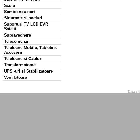
Scule
Semiconductori
Sigurante si socluri
Suporturi TV LCD DVR
Satelit
Supraveghere
Telecomenzi
Telefoane Mobile, Tablete si
Accesorii
Telefoane si Cabluri
Transformatoare
UPS -uri si Stabilizatoare
Ventilatoare
Data ult