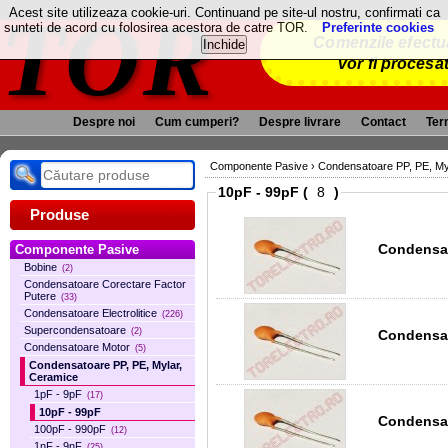
TOR
Acest site utilizeaza cookie-uri. Continuand pe site-ul nostru, confirmati ca
sunteti de acord cu folosirea acestora de catre TOR.
Preferinte cookies
Comenzile efectua
vor fi procesa
Despre noi
Cum cumperi?
Despre livrare
Contact
Term
Componente Pasive
›
Condensatoare PP, PE, My
10pF - 99pF (
)
Produse
Condensat
Componente Pasive
Bobine
(2)
Condensatoare Corectare Factor
Putere
(33)
Condensatoare Electrolitice
(226)
Supercondensatoare
(2)
Condensat
Condensatoare Motor
(5)
Condensatoare PP, PE, Mylar,
Ceramice
1pF - 9pF
(17)
10pF - 99pF
Condensat
100pF - 990pF
(12)
1nF - 9nF
(25)