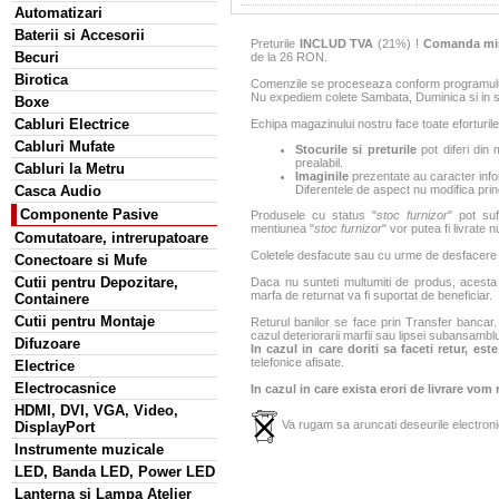
Automatizari
Baterii si Accesorii
Preturile
INCLUD TVA
(21%) !
Comanda mi
Becuri
de la 26 RON.
Birotica
Comenzile se proceseaza conform programului 
Nu expediem colete Sambata, Duminica si in sa
Boxe
Cabluri Electrice
Echipa magazinului nostru face toate eforturile
Cabluri Mufate
Stocurile si preturile
pot diferi din 
prealabil.
Cabluri la Metru
Imaginile
prezentate au caracter infor
Casca Audio
Diferentele de aspect nu modifica princ
Componente Pasive
Produsele cu status "
stoc furnizor
" pot suf
mentiunea "
stoc furnizor
" vor putea fi livrate 
Comutatoare, intrerupatoare
Coletele desfacute sau cu urme de desfacere sa
Conectoare si Mufe
Cutii pentru Depozitare,
Daca nu sunteti multumiti de produs, acesta p
marfa de returnat va fi suportat de beneficiar.
Containere
Cutii pentru Montaje
Returul banilor se face prin Transfer bancar. 
cazul deteriorarii marfii sau lipsei subansamblu
Difuzoare
In cazul in care doriti sa faceti retur, es
telefonice afisate.
Electrice
Electrocasnice
In cazul in care exista erori de livrare vom
HDMI, DVI, VGA, Video,
Va rugam sa aruncati deseurile electronic
DisplayPort
Instrumente muzicale
LED, Banda LED, Power LED
Lanterna si Lampa Atelier