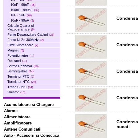
10nF - 99nF
(15)
100nF - 990nF
(32)
1uF - 9uF
(26)
Condensat
10uF - 99uF
(5)
Cristale Quartz si
Piezoceramice
(6)
Ferite Deparazitare Cabluri
(27)
Ferite Ni-Zn 300MHz
(2)
Condensat
Filtre Supresoare
(7)
Magneti
(5)
Potentiometre
(...)
Rezistori
(...)
Sarma Rezistiva
(18)
Condensat
Semireglabile
(44)
Termistor PTC
(5)
Termistor NTC
(22)
Trese Cupru
(14)
Varistor
(14)
Condensat
Acumulatoare si Chargere
Alarme
Alimentatoare
Condensat
Amplificatoare
bucati
Antene Comunicatii
Auto - Accesorii si Conectica