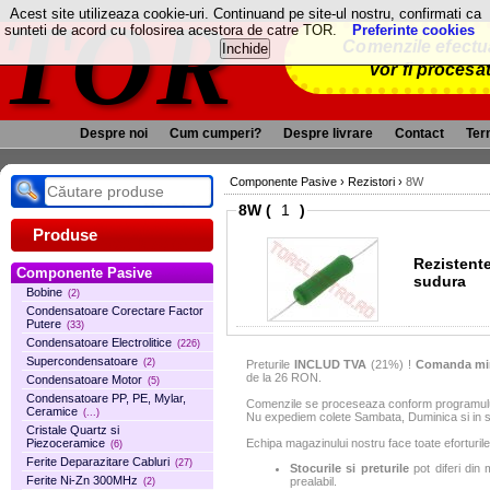
TOR
Acest site utilizeaza cookie-uri. Continuand pe site-ul nostru, confirmati ca
sunteti de acord cu folosirea acestora de catre TOR.
Preferinte cookies
Comenzile efectua
vor fi procesa
Despre noi
Cum cumperi?
Despre livrare
Contact
Term
Componente Pasive
›
Rezistori
›
8W
8W (
)
Produse
Rezistent
Componente Pasive
sudura
Bobine
(2)
Condensatoare Corectare Factor
Putere
(33)
Condensatoare Electrolitice
(226)
Supercondensatoare
(2)
Preturile
INCLUD TVA
(21%) !
Comanda mi
de la 26 RON.
Condensatoare Motor
(5)
Condensatoare PP, PE, Mylar,
Comenzile se proceseaza conform programului 
Ceramice
(...)
Nu expediem colete Sambata, Duminica si in sa
Cristale Quartz si
Echipa magazinului nostru face toate eforturile
Piezoceramice
(6)
Ferite Deparazitare Cabluri
(27)
Stocurile si preturile
pot diferi din 
Ferite Ni-Zn 300MHz
prealabil.
(2)