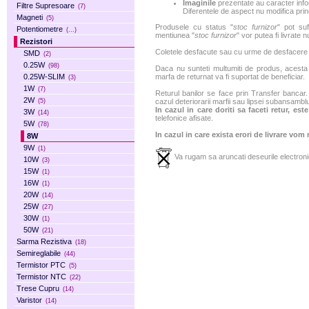
Imaginile
prezentate au caracter infor
Filtre Supresoare
(7)
Diferentele de aspect nu modifica princ
Magneti
(5)
Produsele cu status "
stoc furnizor
" pot suf
Potentiometre
(...)
mentiunea "
stoc furnizor
" vor putea fi livrate 
Rezistori
Coletele desfacute sau cu urme de desfacere sa
SMD
(2)
0.25W
(98)
Daca nu sunteti multumiti de produs, acesta p
0.25W-SLIM
marfa de returnat va fi suportat de beneficiar.
(3)
1W
(7)
Returul banilor se face prin Transfer bancar. 
2W
(5)
cazul deteriorarii marfii sau lipsei subansamblu
In cazul in care doriti sa faceti retur, es
3W
(14)
telefonice afisate.
5W
(78)
In cazul in care exista erori de livrare vom
8W
9W
(1)
Va rugam sa aruncati deseurile electronic
10W
(3)
15W
(1)
16W
(1)
20W
(14)
25W
(27)
30W
(1)
50W
(21)
Sarma Rezistiva
(18)
Semireglabile
(44)
Termistor PTC
(5)
Termistor NTC
(22)
Trese Cupru
(14)
Varistor
(14)