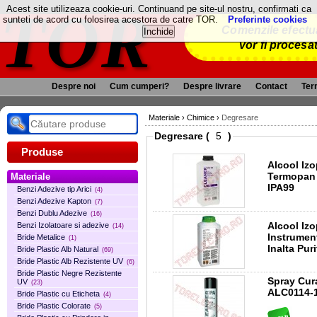
TOR
Acest site utilizeaza cookie-uri. Continuand pe site-ul nostru, confirmati ca
sunteti de acord cu folosirea acestora de catre TOR.
Preferinte cookies
Comenzile efectua
vor fi procesa
Despre noi
Cum cumperi?
Despre livrare
Contact
Term
Materiale
›
Chimice
›
Degresare
Degresare (
)
Produse
Alcool Izo
Termopan s
Materiale
IPA99
Benzi Adezive tip Arici
(4)
Benzi Adezive Kapton
(7)
Benzi Dublu Adezive
(16)
Alcool Izo
Benzi Izolatoare si adezive
(14)
Instrumen
Bride Metalice
(1)
Inalta Pur
Bride Plastic Alb Natural
(69)
Bride Plastic Alb Rezistente UV
(6)
Bride Plastic Negre Rezistente
Spray Cur
UV
(23)
ALC0114-
Bride Plastic cu Eticheta
(4)
Bride Plastic Colorate
(5)