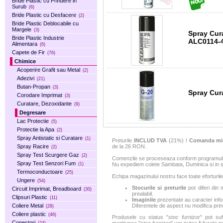
Bride Plastic cu Prindere in
Surub
(6)
Bride Plastic cu Desfacere
(2)
Bride Plastic Deblocabile cu
Margele
(3)
Spray Cur
Bride Plastic Industrie
ALC0114-
Alimentara
(6)
Capete de Fir
(76)
Chimice
Acoperire Grafit sau Metal
(2)
Adezivi
(21)
Butan-Propan
(3)
Spray Cur
Corodare Imprimat
(3)
Curatare, Dezoxidante
(9)
Degresare
Lac Protectie
(5)
Protectie la Apa
(2)
Spray Antistatic si Curatare
(1)
Preturile
INCLUD TVA
(21%) !
Comanda mi
de la 26 RON.
Spray Racire
(2)
Spray Test Scurgere Gaz
(2)
Comenzile se proceseaza conform programului 
Spray Test Senzori Fum
Nu expediem colete Sambata, Duminica si in sa
(1)
Termoconductoare
(25)
Echipa magazinului nostru face toate eforturile
Ungere
(54)
Stocurile si preturile
pot diferi din 
Circuit Imprimat, Breadboard
(30)
prealabil.
Clipsuri Plastic
(11)
Imaginile
prezentate au caracter infor
Coliere Metal
Diferentele de aspect nu modifica princ
(28)
Coliere plastic
(46)
Produsele cu status "
stoc furnizor
" pot suf
Conectori