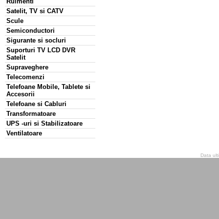
Rulmenti
Satelit, TV si CATV
Scule
Semiconductori
Sigurante si socluri
Suporturi TV LCD DVR
Satelit
Supraveghere
Telecomenzi
Telefoane Mobile, Tablete si
Accesorii
Telefoane si Cabluri
Transformatoare
UPS -uri si Stabilizatoare
Ventilatoare
Data ult