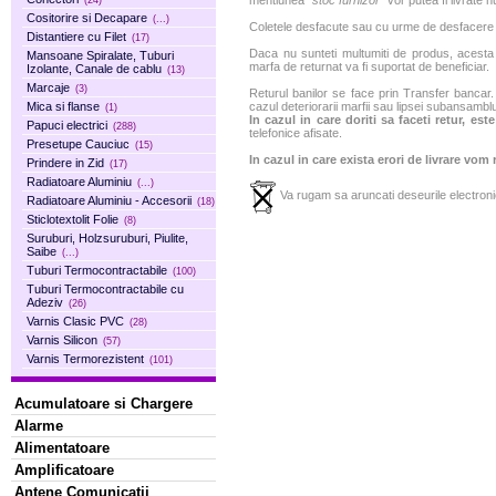
mentiunea "
stoc furnizor
" vor putea fi livrate 
(24)
Cositorire si Decapare
(...)
Coletele desfacute sau cu urme de desfacere sa
Distantiere cu Filet
(17)
Daca nu sunteti multumiti de produs, acesta p
Mansoane Spiralate, Tuburi
marfa de returnat va fi suportat de beneficiar.
Izolante, Canale de cablu
(13)
Marcaje
(3)
Returul banilor se face prin Transfer bancar. 
Mica si flanse
cazul deteriorarii marfii sau lipsei subansamblu
(1)
In cazul in care doriti sa faceti retur, es
Papuci electrici
(288)
telefonice afisate.
Presetupe Cauciuc
(15)
In cazul in care exista erori de livrare vom
Prindere in Zid
(17)
Radiatoare Aluminiu
(...)
Va rugam sa aruncati deseurile electronic
Radiatoare Aluminiu - Accesorii
(18)
Sticlotextolit Folie
(8)
Suruburi, Holzsuruburi, Piulite,
Saibe
(...)
Tuburi Termocontractabile
(100)
Tuburi Termocontractabile cu
Adeziv
(26)
Varnis Clasic PVC
(28)
Varnis Silicon
(57)
Varnis Termorezistent
(101)
Acumulatoare si Chargere
Alarme
Alimentatoare
Amplificatoare
Antene Comunicatii