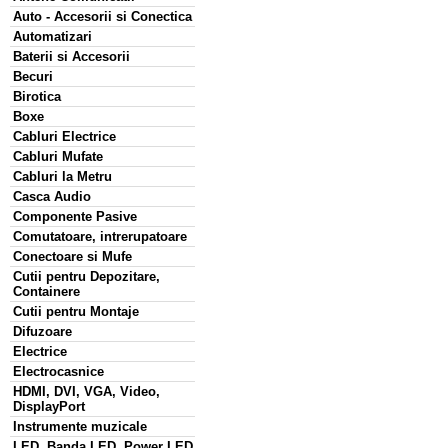
Auto - Accesorii si Conectica
Automatizari
Baterii si Accesorii
Becuri
Birotica
Boxe
Cabluri Electrice
Cabluri Mufate
Cabluri la Metru
Casca Audio
Componente Pasive
Comutatoare, intrerupatoare
Conectoare si Mufe
Cutii pentru Depozitare,
Containere
Cutii pentru Montaje
Difuzoare
Electrice
Electrocasnice
HDMI, DVI, VGA, Video,
DisplayPort
Instrumente muzicale
LED, Banda LED, Power LED