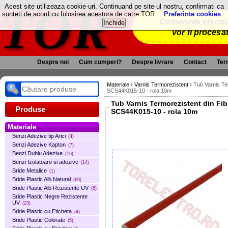
TOR
Acest site utilizeaza cookie-uri. Continuand pe site-ul nostru, confirmati ca
sunteti de acord cu folosirea acestora de catre TOR.
Preferinte cookies
Comenzile efectua
vor fi procesa
Despre noi
Cum cumperi?
Despre livrare
Contact
Term
Materiale
›
Varnis Termorezistent
›
Tub Varnis Te
SCS44K015-10 - rola 10m
Tub Varnis Termorezistent din Fibra de Sticla si S
Produse
SCS44K015-10 - rola 10m
Materiale
Benzi Adezive tip Arici
(4)
Benzi Adezive Kapton
(7)
Benzi Dublu Adezive
(16)
Benzi Izolatoare si adezive
(14)
Bride Metalice
(1)
Bride Plastic Alb Natural
(69)
Bride Plastic Alb Rezistente UV
(6)
Bride Plastic Negre Rezistente
UV
(23)
Bride Plastic cu Eticheta
(4)
Bride Plastic Colorate
(5)