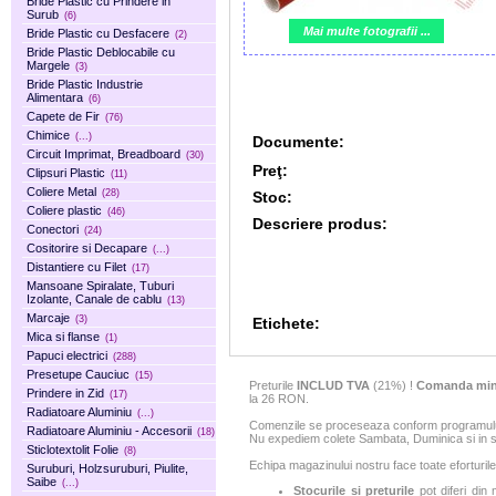
Bride Plastic cu Prindere in
Surub
(6)
Mai multe fotografii ...
Bride Plastic cu Desfacere
(2)
Bride Plastic Deblocabile cu
Margele
(3)
Bride Plastic Industrie
Alimentara
(6)
Capete de Fir
(76)
Chimice
(...)
Documente:
Circuit Imprimat, Breadboard
(30)
Preţ:
Clipsuri Plastic
(11)
Coliere Metal
(28)
Stoc:
Coliere plastic
(46)
Descriere produs:
Conectori
(24)
Cositorire si Decapare
(...)
Distantiere cu Filet
(17)
Mansoane Spiralate, Tuburi
Izolante, Canale de cablu
(13)
Marcaje
(3)
Etichete:
Mica si flanse
(1)
Papuci electrici
(288)
Presetupe Cauciuc
(15)
Preturile
INCLUD TVA
(21%) !
Comanda min
Prindere in Zid
(17)
la 26 RON.
Radiatoare Aluminiu
(...)
Comenzile se proceseaza conform programului 
Radiatoare Aluminiu - Accesorii
(18)
Nu expediem colete Sambata, Duminica si in sa
Sticlotextolit Folie
(8)
Echipa magazinului nostru face toate eforturile
Suruburi, Holzsuruburi, Piulite,
Saibe
(...)
Stocurile si preturile
pot diferi din 