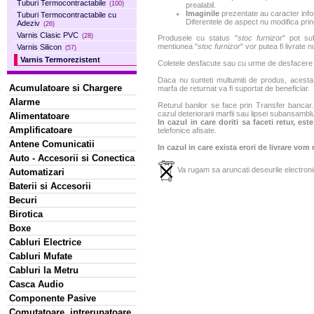
Tuburi Termocontractabile
(100)
prealabil.
Imaginile
prezentate au caracter infor
Tuburi Termocontractabile cu
Diferentele de aspect nu modifica princ
Adeziv
(26)
Varnis Clasic PVC
(28)
Produsele cu status "
stoc furnizor
" pot suf
mentiunea "
stoc furnizor
" vor putea fi livrate 
Varnis Silicon
(57)
Varnis Termorezistent
Coletele desfacute sau cu urme de desfacere sa
Daca nu sunteti multumiti de produs, acesta p
Acumulatoare si Chargere
marfa de returnat va fi suportat de beneficiar.
Alarme
Returul banilor se face prin Transfer bancar. 
cazul deteriorarii marfii sau lipsei subansamblu
Alimentatoare
In cazul in care doriti sa faceti retur, es
Amplificatoare
telefonice afisate.
Antene Comunicatii
In cazul in care exista erori de livrare vom
Auto - Accesorii si Conectica
Va rugam sa aruncati deseurile electronic
Automatizari
Baterii si Accesorii
Becuri
Birotica
Boxe
Cabluri Electrice
Cabluri Mufate
Cabluri la Metru
Casca Audio
Componente Pasive
Comutatoare, intrerupatoare