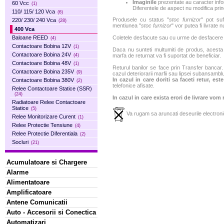
Imaginile
prezentate au caracter infor
60 Vcc
(1)
Diferentele de aspect nu modifica princ
110/ 115/ 120 Vca
(6)
Produsele cu status "
stoc furnizor
" pot suf
220/ 230/ 240 Vca
(28)
mentiunea "
stoc furnizor
" vor putea fi livrate 
400 Vca
Baloane REED
Coletele desfacute sau cu urme de desfacere sa
(4)
Contactoare Bobina 12V
(1)
Daca nu sunteti multumiti de produs, acesta p
Contactoare Bobina 24V
(4)
marfa de returnat va fi suportat de beneficiar.
Contactoare Bobina 48V
(1)
Returul banilor se face prin Transfer bancar. 
Contactoare Bobina 235V
(9)
cazul deteriorarii marfii sau lipsei subansamblu
In cazul in care doriti sa faceti retur, es
Contactoare Bobina 380V
(2)
telefonice afisate.
Relee Contactoare Statice (SSR)
(24)
In cazul in care exista erori de livrare vom
Radiatoare Relee Contactoare
Statice
(5)
Va rugam sa aruncati deseurile electronic
Relee Monitorizare Curent
(1)
Relee Protectie Tensiune
(4)
Relee Protectie Diferentiala
(2)
Socluri
(21)
Acumulatoare si Chargere
Alarme
Alimentatoare
Amplificatoare
Antene Comunicatii
Auto - Accesorii si Conectica
Automatizari