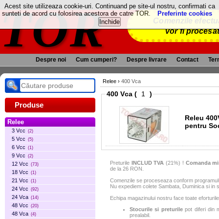
TOR
Acest site utilizeaza cookie-uri. Continuand pe site-ul nostru, confirmati ca
sunteti de acord cu folosirea acestora de catre TOR.
Preferinte cookies
Comenzile efectua
vor fi procesa
Despre noi
Cum cumperi?
Despre livrare
Contact
Term
Relee
›
400 Vca
400 Vca (
)
Produse
Releu 400
Relee
pentru So
3 Vcc
(2)
5 Vcc
(5)
6 Vcc
(1)
9 Vcc
(2)
Preturile
INCLUD TVA
(21%) !
Comanda mi
12 Vcc
(73)
de la 26 RON.
18 Vcc
(1)
Comenzile se proceseaza conform programului 
21 Vcc
(1)
Nu expediem colete Sambata, Duminica si in sa
24 Vcc
(92)
24 Vca
Echipa magazinului nostru face toate eforturile
(14)
48 Vcc
(20)
Stocurile si preturile
pot diferi din 
48 Vca
(4)
prealabil.