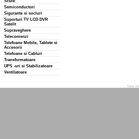
Scule
Semiconductori
Sigurante si socluri
Suporturi TV LCD DVR
Satelit
Supraveghere
Telecomenzi
Telefoane Mobile, Tablete si
Accesorii
Telefoane si Cabluri
Transformatoare
UPS -uri si Stabilizatoare
Ventilatoare
Data ult