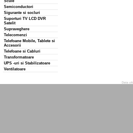
Scule
Semiconductori
Sigurante si socluri
Suporturi TV LCD DVR
Satelit
Supraveghere
Telecomenzi
Telefoane Mobile, Tablete si
Accesorii
Telefoane si Cabluri
Transformatoare
UPS -uri si Stabilizatoare
Ventilatoare
Data ult