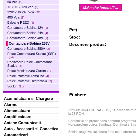
60 Vcc
(1)
110/ 115/ 120 Vca
Mai multe fotografii ...
(6)
220/ 230/ 240 Vca
(28)
400 Vca
(1)
Baloane REED
(4)
Contactoare Bobina 12V
(1)
Preţ:
Contactoare Bobina 24V
(4)
Stoc:
Contactoare Bobina 48V
(1)
Contactoare Bobina 235V
Descriere produs:
Contactoare Bobina 380V
(2)
Relee Contactoare Statice (SSR)
(24)
Radiatoare Relee Contactoare
Statice
(5)
Relee Monitorizare Curent
(1)
Relee Protectie Tensiune
(4)
Relee Protectie Diferentiala
(2)
Socluri
(21)
Etichete:
Acumulatoare si Chargere
Alarme
Preturile
INCLUD TVA
(21%) !
Comanda min
Alimentatoare
la 26 RON.
Amplificatoare
Comenzile se proceseaza conform programului 
Antene Comunicatii
Nu expediem colete Sambata, Duminica si in sa
Auto - Accesorii si Conectica
Echipa magazinului nostru face toate eforturile
Automatizari