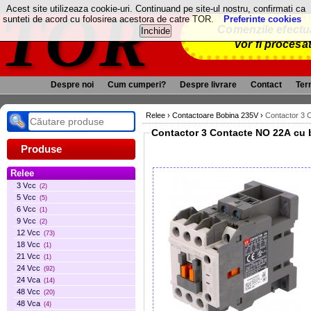
TOR
Acest site utilizeaza cookie-uri. Continuand pe site-ul nostru, confirmati ca
sunteti de acord cu folosirea acestora de catre TOR.
Preferinte cookies
Comenzile efectua
vor fi procesa
Despre noi
Cum cumperi?
Despre livrare
Contact
Term
Relee
›
Contactoare Bobina 235V
›
Contactor 3 
Contactor 3 Contacte NO 22A cu 
Produse
Relee
3 Vcc
(2)
5 Vcc
(5)
6 Vcc
(1)
9 Vcc
(2)
12 Vcc
(73)
18 Vcc
(1)
21 Vcc
(1)
24 Vcc
(92)
24 Vca
(14)
48 Vcc
(20)
48 Vca
(4)