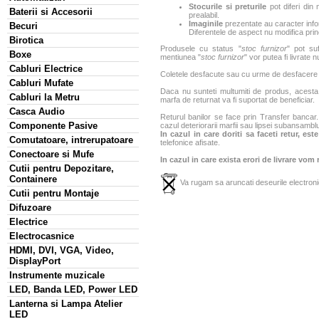
Stocurile si preturile
pot diferi din 
Baterii si Accesorii
prealabil.
Imaginile
prezentate au caracter infor
Becuri
Diferentele de aspect nu modifica princ
Birotica
Produsele cu status "
stoc furnizor
" pot suf
Boxe
mentiunea "
stoc furnizor
" vor putea fi livrate 
Cabluri Electrice
Coletele desfacute sau cu urme de desfacere sa
Cabluri Mufate
Daca nu sunteti multumiti de produs, acesta p
Cabluri la Metru
marfa de returnat va fi suportat de beneficiar.
Casca Audio
Returul banilor se face prin Transfer bancar. 
Componente Pasive
cazul deteriorarii marfii sau lipsei subansamblu
In cazul in care doriti sa faceti retur, es
Comutatoare, intrerupatoare
telefonice afisate.
Conectoare si Mufe
In cazul in care exista erori de livrare vom
Cutii pentru Depozitare,
Containere
Va rugam sa aruncati deseurile electronic
Cutii pentru Montaje
Difuzoare
Electrice
Electrocasnice
HDMI, DVI, VGA, Video,
DisplayPort
Instrumente muzicale
LED, Banda LED, Power LED
Lanterna si Lampa Atelier
LED