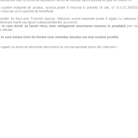
 desfacute sau cu urme de desfacere sa nu fie ridicate fara a anunta echipa tor-online.ro!
sunteti multumiti de produs, acesta poate fi returnat in primele 14 zile, cf. O.U.G.34/2014
 returnat va fi suportat de beneficiar.
banilor se face prin Transfer bancar. Valoarea sumei inapoiate poate fi egala cu valoarea fac
teriorarii marfii sau lipsei subansamblurilor accesorii.
 in care doriti sa faceti retur, este obligatorie anuntarea noastra in prealabil
prin mai
e afisate.
 in care exista erori de livrare vom remedia situatia cat mai curand posibil.
rugam sa aruncati deseurile electronice la cel mai apropiat punct de colectare !