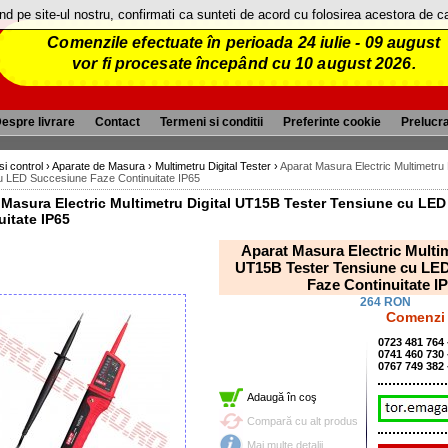
and pe site-ul nostru, confirmati ca sunteti de acord cu folosirea acestora de 
Comenzile efectuate în perioada 24 iulie - 09 august
vor fi procesate începând cu 10 august 2026.
espre livrare
Contact
Termeni si conditii
Preferinte cookie
Prelucr
si control
›
Aparate de Masura
›
Multimetru Digital Tester
›
Aparat Masura Electric Multimetru
u LED Succesiune Faze Continuitate IP65
 Masura Electric Multimetru Digital UT15B Tester Tensiune cu LE
uitate IP65
Aparat Masura Electric Multim
UT15B Tester Tensiune cu LE
Faze Continuitate I
264 RON
Comenzi 
0723 481 764
0741 460 730
0767 749 382
Adaugă în coş
Compară cu alt produs
Mai multe detalii