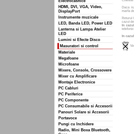
Coletele
Electrocasnice
HDMI, DVI, VGA, Video,
Daca nu 
DisplayPort
marfa de
Instrumente muzicale
Returul 
cazul de
LED, Banda LED, Power LED
In cazul
Lanterna si Lampa Atelier
telefonic
LED
In cazul
Lumini si Efecte Disco
Masuratori si control
Va 
Materiale
Megafoane
Microfoane
Mixere, Console, Crossovere
Mixer cu Amplificare
Montaje Electronice
PC Cabluri
PC Periferice
PC Componente
PC Consumabile si Accesorii
Panouri Solare si Accesorii
Portavoce
Pungi cu Inchidere
Radio, Mini Boxa Bluetooth,