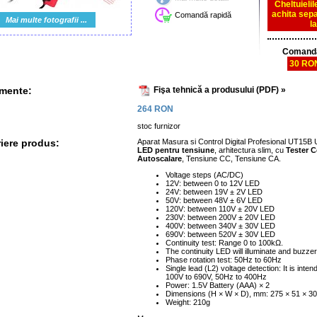
Cheltuieli
achita sepa
Comandă rapidă
Mai multe fotografii ...
l
Comanda
30 RO
Fişa tehnică a produsului (PDF) »
ente:
264
RON
stoc furnizor
iere produs:
Aparat Masura si Control Digital Profesional UT15B
LED pentru tensiune
, arhitectura slim, cu
Tester C
Autoscalare
, Tensiune CC, Tensiune CA.
Voltage steps (AC/DC)
12V: between 0 to 12V LED
24V: between 19V ± 2V LED
50V: between 48V ± 6V LED
120V: between 110V ± 20V LED
230V: between 200V ± 20V LED
400V: between 340V ± 30V LED
690V: between 520V ± 30V LED
Continuity test: Range 0 to 100kΩ.
The continuity LED will illuminate and buzzer
Phase rotation test: 50Hz to 60Hz
Single lead (L2) voltage detection: It is int
100V to 690V, 50Hz to 400Hz
Power: 1.5V Battery (AAA) × 2
Dimensions (H × W × D), mm: 275 × 51 × 3
Weight: 210g