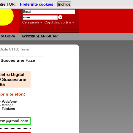
Login:
|
Deschide cont »
catre TOR.
Preferinte cookies
Cere parola »
|
Coşul dvs. conţine »
are GDPR
Achizitii SEAP-SICAP
 Digital UT15B Tester
D Succesiune Faze
etru Digital
D Succesiune
P65
prin telefon:
 - Vodafone
 - Orange
 - Telekom