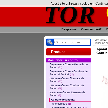
TOR
Acest site utilizeaza cookie-uri. Continu
Despre noi
Cum cumperi?
D
Masuratori 
Tensiune c
Aparat
Produse
Contin
Masuratori si control
Ampermetre Curent Alternativ de
Panou
(21)
Ampermetre Curent Continuu de
Panou si Sunturi
(14)
Voltmetre Curent Alternativ de
Panou
(12)
Voltmetre Curent Continuu de
Panou
(10)
Wattmetre Curent Alternativ de
Panou
(1)
Aparate de Masura
Anemometru
(1)
Clampmetru AC si AC-DC