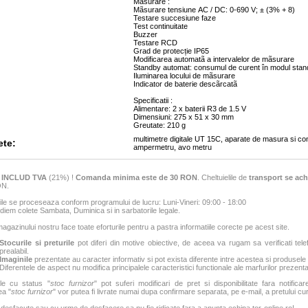
Masurare :
Mãsurare tensiune AC / DC: 0-690 V; ± (3% + 8)
Testare succesiune faze
Test continuitate
Buzzer
Testare RCD
Grad de protecție IP65
Modificarea automatã a intervalelor de mãsurare
Standby automat: consumul de curent în modul sta
Iluminarea locului de mãsurare
Indicator de baterie descãrcatã
Specificatii :
Alimentare: 2 x baterii R3 de 1.5 V
Dimensiuni: 275 x 51 x 30 mm
Greutate: 210 g
multimetre digitale UT 15C, aparate de masura si co
ete:
ampermetru, avo metru
e
INCLUD TVA
(21%) !
Comanda minima este de 30 RON
. Cheltuielile de
transport se ach
ON.
e se proceseaza conform programului de lucru: Luni-Vineri: 09:00 - 18:00
iem colete Sambata, Duminica si in sarbatorile legale.
agazinului nostru face toate eforturile pentru a pastra informatiile corecte pe acest site.
Stocurile si preturile
pot diferi din motive obiective, de aceea va rugam sa verificati tele
prealabil.
Imaginile
prezentate au caracter informativ si pot exista diferente intre acestea si produsele
Diferentele de aspect nu modifica principalele caracteristici functionale ale marfurilor prezenta
le cu status "
stoc furnizor
" pot suferi modificari de pret si disponibilitate fara notificar
ea "
stoc furnizor
" vor putea fi livrate numai dupa confirmare separata, pe e-mail, a pretului curen