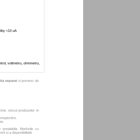
ndby <10 uA
ntrol, voltmetru, ohmmetru,
ita separat
si pornesc de
fonic stocul produselor in
 respective.
te.
e prealabila. Marfurile cu
t si a disponibilitatii.