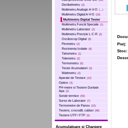
(32)
Decibelmetru
(2)
Multimetru Analogic A-V-O
(...)
Multimetru Digital A-V-O
(24)
Multimetru Digital Tester
Multimetru Functii Speciale
(1)
Multimetru Laborator
(2)
Multimetru Precizie L-C-R
(2)
Docum
Osciloscop Digital
(8)
Preţ:
Pirometru
(2)
Rezistenta Izolatie
(8)
Stoc:
Tahometru
(1)
Descr
Telemetru
(2)
Termometru
(6)
Tester Acumulatori
(3)
Wattmetru
(2)
Aparate de Testare
(12)
Optice
(3)
PH-metre si Testere Duritate
Apa
(2)
Sonde termice
(50)
Surse de Laborator
(7)
Termometre de Panou
(10)
Testere, crocodili, cabluri
(98)
Testere UTP / FTP
(5)
Acumulatoare si Chargere