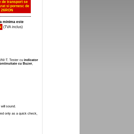
le de transport se
rat si pornesc de
a 26RON
 minima este
N
(TVA inclus)
 UNI-T. Tester cu
indicator
ontinuitate cu Buzer
,
 will sound.
ended only as a quick check,
0