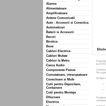
Alarme
Alimentatoare
Amplificatoare
Antene Comunicatii
Auto - Accesorii si Conectica
Automatizari
Baterii si Accesorii
Becuri
Birotica
Boxe
Etich
Cabluri Electrice
Cabluri Mufate
Cabluri la Metru
Preturil
la 26 R
Casca Audio
Comenzil
Componente Pasive
Nu exped
Comutatoare, intrerupatoare
Echipa m
Conectoare si Mufe
Cutii pentru Depozitare,
Containere
Cutii pentru Montaje
Difuzoare
Produse
mentiun
Electrice