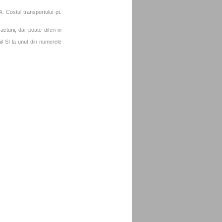
. Costul transportului pt.
turii, dar poate diferi in
l SI la unul din numerele