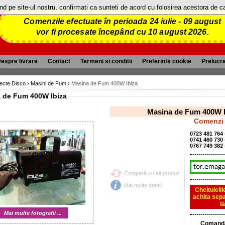
and pe site-ul nostru, confirmati ca sunteti de acord cu folosirea acestora de 
Comenzile efectuate în perioada 24 iulie - 09 august
vor fi procesate începând cu 10 august 2026.
espre livrare
Contact
Termeni si conditii
Preferinte cookie
Prelucr
fecte Disco
›
Masini de Fum
›
Masina de Fum 400W Ibiza
Masina de Fum 400W Ibiza
Masina de Fum 
Comenzi 
0723 481 764
0741 460 730
0767 749 382
Compară cu alt produs
Mai multe detalii
Cheltuieli
achita sepa
l
Mai multe fotografii ...
Comanda