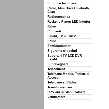
Pungi cu Inchidere
Radio, Mini Boxa Bluetooth,
Ceas
Radiocomanda
Reclame Panou LED Interior
Relee
Rulmenti
Satelit, TV si CATV
Scule
Semiconductori
Sigurante si socluri
Suporturi TV LCD DVR
Satelit
Supraveghere
Telecomenzi
Telefoane Mobile, Tablete si
Accesorii
Telefoane si Cabluri
Transformatoare
UPS -uri si Stabilizatoare
Ventilatoare