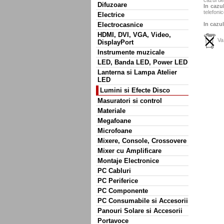
cazul de
Difuzoare
In cazul
telefonic
Electrice
Electrocasnice
In cazul
HDMI, DVI, VGA, Video,
Va 
DisplayPort
Instrumente muzicale
LED, Banda LED, Power LED
Lanterna si Lampa Atelier
LED
Lumini si Efecte Disco
Masuratori si control
Materiale
Megafoane
Microfoane
Mixere, Console, Crossovere
Mixer cu Amplificare
Montaje Electronice
PC Cabluri
PC Periferice
PC Componente
PC Consumabile si Accesorii
Panouri Solare si Accesorii
Portavoce