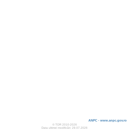
ANPC - www.anpc.gov.ro
© TOR 2010-2026
Data ultimei modificări: 29.07.2026