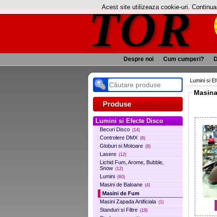
TOR
Acest site utilizeaza cookie-uri. Continu
Despre noi
Cum cumperi?
D
Lumini si E
Produse
Lumini si Efecte Disco
Becuri Disco
(14)
Controlere DMX
(8)
Globuri si Motoare
(8)
Lasere
(12)
Lichid Fum, Arome, Bubble,
Snow
(12)
Lumini
(80)
Masini de Baloane
(4)
Masini de Fum
Masini Zapada Artificiala
(1)
Standuri si Filtre
(19)