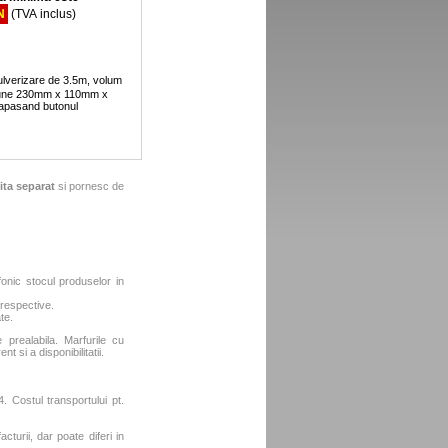
N
(TVA inclus)
ulverizare de 3.5m, volum
iune 230mm x 110mm x
 apasand butonul
ita separat
si pornesc de
fonic stocul produselor in
 respective.
te.
e prealabila. Marfurile cu
t si a disponibilitatii.
. Costul transportului pt.
turii, dar poate diferi in