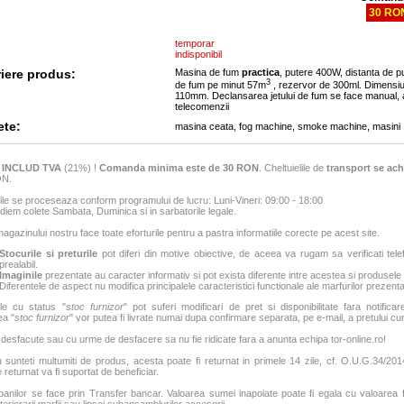
30 RO
temporar
indisponibil
iere produs:
Masina de fum
practica
, putere 400W, distanta de p
3
de fum pe minut 57m
, rezervor de 300ml. Dimens
110mm. Declansarea jetului de fum se face manual,
telecomenzii
ete:
masina ceata, fog machine, smoke machine, masini
e
INCLUD TVA
(21%) !
Comanda minima este de 30 RON
. Cheltuielile de
transport se ach
ON.
e se proceseaza conform programului de lucru: Luni-Vineri: 09:00 - 18:00
iem colete Sambata, Duminica si in sarbatorile legale.
agazinului nostru face toate eforturile pentru a pastra informatiile corecte pe acest site.
Stocurile si preturile
pot diferi din motive obiective, de aceea va rugam sa verificati tele
prealabil.
Imaginile
prezentate au caracter informativ si pot exista diferente intre acestea si produsele
Diferentele de aspect nu modifica principalele caracteristici functionale ale marfurilor prezenta
le cu status "
stoc furnizor
" pot suferi modificari de pret si disponibilitate fara notificar
ea "
stoc furnizor
" vor putea fi livrate numai dupa confirmare separata, pe e-mail, a pretului curen
 desfacute sau cu urme de desfacere sa nu fie ridicate fara a anunta echipa tor-online.ro!
sunteti multumiti de produs, acesta poate fi returnat in primele 14 zile, cf. O.U.G.34/2014
 returnat va fi suportat de beneficiar.
banilor se face prin Transfer bancar. Valoarea sumei inapoiate poate fi egala cu valoarea fac