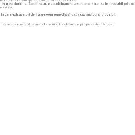
teriorarii marfii sau lipsei subansamblurilor accesorii.
 in care doriti sa faceti retur, este obligatorie anuntarea noastra in prealabil
prin mai
e afisate.
 in care exista erori de livrare vom remedia situatia cat mai curand posibil.
rugam sa aruncati deseurile electronice la cel mai apropiat punct de colectare !