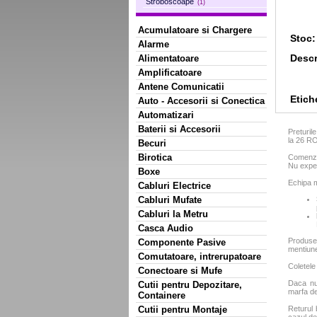
Stroboscoape
(1)
Acumulatoare si Chargere
Stoc:
Alarme
Descr
Alimentatoare
Amplificatoare
Antene Comunicatii
Etich
Auto - Accesorii si Conectica
Automatizari
Baterii si Accesorii
Preturil
la 26 R
Becuri
Birotica
Comenzil
Nu exped
Boxe
Echipa m
Cabluri Electrice
Cabluri Mufate
Cabluri la Metru
Casca Audio
Produse
Componente Pasive
mentiun
Comutatoare, intrerupatoare
Coletele
Conectoare si Mufe
Daca nu 
Cutii pentru Depozitare,
marfa de
Containere
Cutii pentru Montaje
Returul 