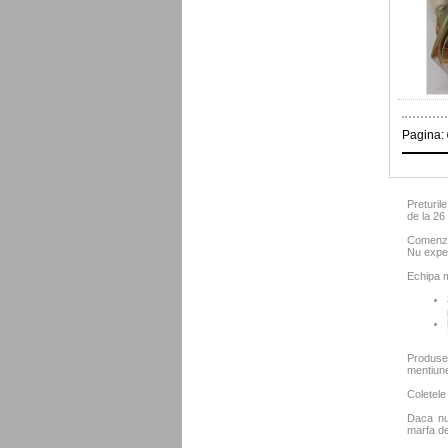
Pagina:
Preturil
de la 2
Comenzil
Nu exped
Echipa m
Produse
mentiun
Coletele
Daca nu 
marfa de