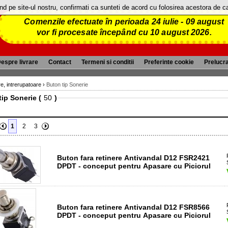
and pe site-ul nostru, confirmati ca sunteti de acord cu folosirea acestora de 
Comenzile efectuate în perioada 24 iulie - 09 august
vor fi procesate începând cu 10 august 2026.
espre livrare
Contact
Termeni si conditii
Preferinte cookie
Prelucr
, intrerupatoare
›
Buton tip Sonerie
ip Sonerie (
)
1
2
3
Buton fara retinere Antivandal D12 FSR2421
DPDT - conceput pentru Apasare cu Piciorul
Buton fara retinere Antivandal D12 FSR8566
DPDT - conceput pentru Apasare cu Piciorul