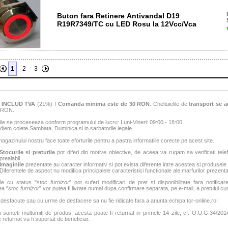
Buton fara Retinere Antivandal D19
R19R7349/TC cu LED Rosu la 12Vcc/Vca
1
2
3
e
INCLUD TVA
(21%) !
Comanda minima este de 30 RON
. Cheltuielile de
transport se a
6 RON.
e se proceseaza conform programului de lucru: Luni-Vineri: 09:00 - 18:00
iem colete Sambata, Duminica si in sarbatorile legale.
agazinului nostru face toate eforturile pentru a pastra informatiile corecte pe acest site.
Stocurile si preturile
pot diferi din motive obiective, de aceea va rugam sa verificati tele
prealabil.
Imaginile
prezentate au caracter informativ si pot exista diferente intre acestea si produsele
Diferentele de aspect nu modifica principalele caracteristici functionale ale marfurilor prezenta
le cu status "
stoc furnizor
" pot suferi modificari de pret si disponibilitate fara notificar
ea "
stoc furnizor
" vor putea fi livrate numai dupa confirmare separata, pe e-mail, a pretului curen
 desfacute sau cu urme de desfacere sa nu fie ridicate fara a anunta echipa tor-online.ro!
sunteti multumiti de produs, acesta poate fi returnat in primele 14 zile, cf. O.U.G.34/2014.
 returnat va fi suportat de beneficiar.