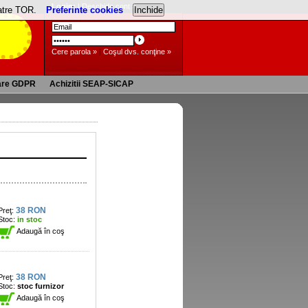
Login:
|
Deschide cont »
catre TOR.
Preferinte cookies
Cere parola »
|
Coşul dvs. conţine »
are GDPR
Achizitii SEAP-SICAP
38 RON
Preţ:
Stoc:
in stoc
Adaugă în coş
38 RON
Preţ:
Stoc:
stoc furnizor
Adaugă în coş