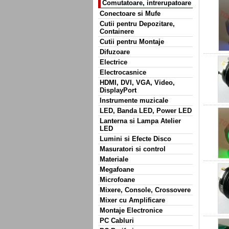
Comutatoare, intrerupatoare
Conectoare si Mufe
Cutii pentru Depozitare,
Containere
Cutii pentru Montaje
Difuzoare
Electrice
Electrocasnice
HDMI, DVI, VGA, Video,
DisplayPort
Instrumente muzicale
LED, Banda LED, Power LED
Lanterna si Lampa Atelier
LED
Lumini si Efecte Disco
Masuratori si control
Materiale
Megafoane
Microfoane
Mixere, Console, Crossovere
Mixer cu Amplificare
Montaje Electronice
PC Cabluri