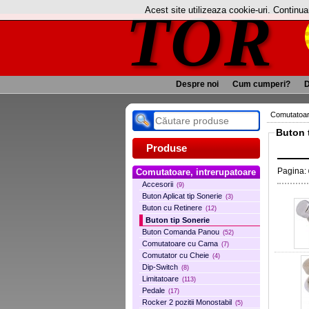
TOR
Acest site utilizeaza cookie-uri. Continu
Despre noi
Cum cumperi?
D
Comutatoare
Buton t
Produse
Pagina:
Comutatoare, intrerupatoare
Accesorii
(9)
Buton Aplicat tip Sonerie
(3)
Buton cu Retinere
(12)
Buton tip Sonerie
Buton Comanda Panou
(52)
Comutatoare cu Cama
(7)
Comutator cu Cheie
(4)
Dip-Switch
(8)
Limitatoare
(113)
Pedale
(17)
Rocker 2 pozitii Monostabil
(5)