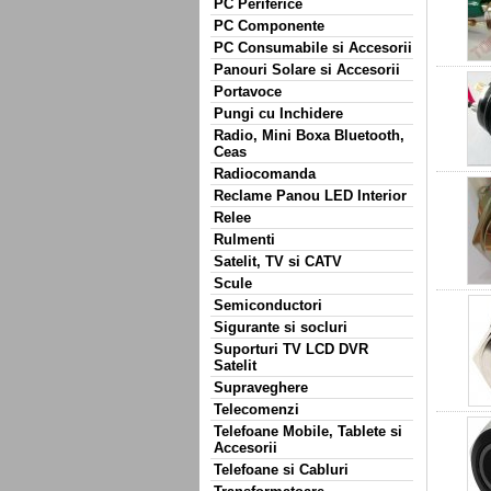
PC Periferice
PC Componente
PC Consumabile si Accesorii
Panouri Solare si Accesorii
Portavoce
Pungi cu Inchidere
Radio, Mini Boxa Bluetooth,
Ceas
Radiocomanda
Reclame Panou LED Interior
Relee
Rulmenti
Satelit, TV si CATV
Scule
Semiconductori
Sigurante si socluri
Suporturi TV LCD DVR
Satelit
Supraveghere
Telecomenzi
Telefoane Mobile, Tablete si
Accesorii
Telefoane si Cabluri