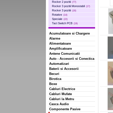
Rocker 2 pozitii
(77)
Rocker 3 pozitii Monostabil
(17)
Rocker 3 pozitii
(16)
Rotative
(14)
Speciale
(22)
Tact Switch PCB
(19)
Acumulatoare si Chargere
Alarme
Alimentatoare
Amplificatoare
Antene Comunicatii
Auto - Accesorii si Conectica
Automatizari
Baterii si Accesorii
Becuri
Birotica
Boxe
Cabluri Electrice
Cabluri Mufate
Cabluri la Metru
Casca Audio
Componente Pasive