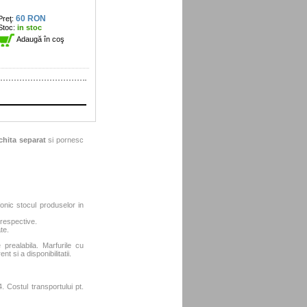
60 RON
Preţ:
Stoc:
in stoc
Adaugă în coş
chita separat
si pornesc
fonic stocul produselor in
 respective.
te.
e prealabila. Marfurile cu
t si a disponibilitatii.
 Costul transportului pt.