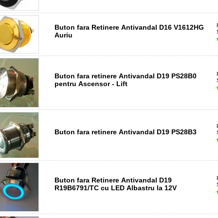
Buton fara Retinere Antivandal D16 V1612HG
Auriu
Buton fara retinere Antivandal D19 PS28B0
pentru Ascensor - Lift
Buton fara retinere Antivandal D19 PS28B3
Buton fara Retinere Antivandal D19
R19B6791/TC cu LED Albastru la 12V