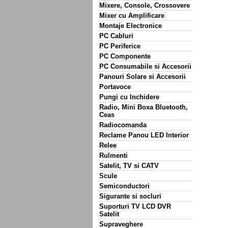
Mixere, Console, Crossovere
Mixer cu Amplificare
Montaje Electronice
PC Cabluri
PC Periferice
PC Componente
PC Consumabile si Accesorii
Panouri Solare si Accesorii
Portavoce
Pungi cu Inchidere
Radio, Mini Boxa Bluetooth,
Ceas
Radiocomanda
Reclame Panou LED Interior
Relee
Rulmenti
Satelit, TV si CATV
Scule
Semiconductori
Sigurante si socluri
Suporturi TV LCD DVR
Satelit
Supraveghere