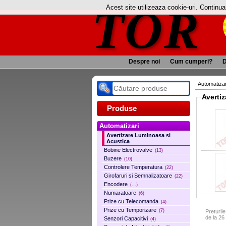
TOR
Acest site utilizeaza cookie-uri. Continu
Despre noi
Cum cumperi?
D
Automatizar
Produse
Automatizari
Avertizare Luminoasa si
Acustica
Bobine Electrovalve
(13)
Buzere
(10)
Controlere Temperatura
(22)
Girofaruri si Semnalizatoare
(22)
Encodere
(...)
Numaratoare
(6)
Prize cu Telecomanda
(4)
Prize cu Temporizare
(7)
Preturil
de la 2
Senzori Capacitivi
(4)