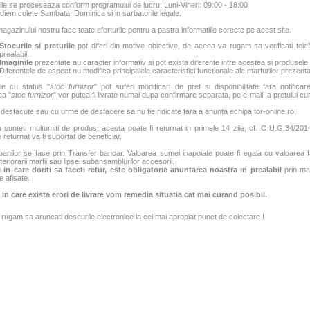
e se proceseaza conform programului de lucru: Luni-Vineri: 09:00 - 18:00
iem colete Sambata, Duminica si in sarbatorile legale.
agazinului nostru face toate eforturile pentru a pastra informatiile corecte pe acest site.
Stocurile si preturile
pot diferi din motive obiective, de aceea va rugam sa verificati tele
prealabil.
Imaginile
prezentate au caracter informativ si pot exista diferente intre acestea si produsele
Diferentele de aspect nu modifica principalele caracteristici functionale ale marfurilor prezenta
le cu status "
stoc furnizor
" pot suferi modificari de pret si disponibilitate fara notificar
ea "
stoc furnizor
" vor putea fi livrate numai dupa confirmare separata, pe e-mail, a pretului curen
 desfacute sau cu urme de desfacere sa nu fie ridicate fara a anunta echipa tor-online.ro!
sunteti multumiti de produs, acesta poate fi returnat in primele 14 zile, cf. O.U.G.34/2014.
 returnat va fi suportat de beneficiar.
banilor se face prin Transfer bancar. Valoarea sumei inapoiate poate fi egala cu valoarea fac
teriorarii marfii sau lipsei subansamblurilor accesorii.
 in care doriti sa faceti retur, este obligatorie anuntarea noastra in prealabil
prin mai
e afisate.
 in care exista erori de livrare vom remedia situatia cat mai curand posibil.
rugam sa aruncati deseurile electronice la cel mai apropiat punct de colectare !