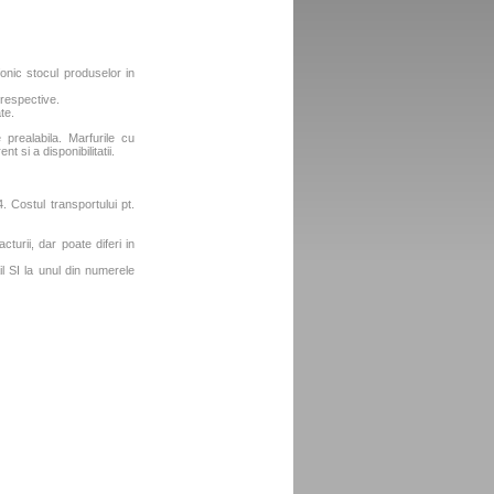
fonic stocul produselor in
 respective.
te.
e prealabila. Marfurile cu
t si a disponibilitatii.
 Costul transportului pt.
turii, dar poate diferi in
l SI la unul din numerele