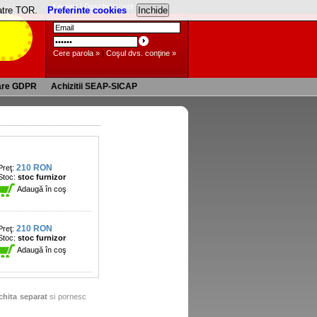
Login:
|
Deschide cont »
catre TOR.
Preferinte cookies
Cere parola »
|
Coşul dvs. conţine »
are GDPR
Achizitii SEAP-SICAP
210 RON
Preţ:
Stoc:
stoc furnizor
Adaugă în coş
210 RON
Preţ:
Stoc:
stoc furnizor
Adaugă în coş
chita separat
si pornesc