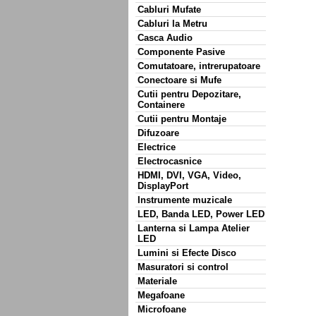
Cabluri Mufate
Cabluri la Metru
Casca Audio
Componente Pasive
Comutatoare, intrerupatoare
Conectoare si Mufe
Cutii pentru Depozitare,
Containere
Cutii pentru Montaje
Difuzoare
Electrice
Electrocasnice
HDMI, DVI, VGA, Video,
DisplayPort
Instrumente muzicale
LED, Banda LED, Power LED
Lanterna si Lampa Atelier
LED
Lumini si Efecte Disco
Masuratori si control
Materiale
Megafoane
Microfoane