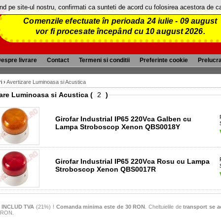
and pe site-ul nostru, confirmati ca sunteti de acord cu folosirea acestora de 
Comenzile efectuate în perioada 24 iulie - 09 august
vor fi procesate începând cu 10 august 2026.
espre livrare
Contact
Termeni si conditii
Preferinte cookie
Prelucr
i
›
Avertizare Luminoasa si Acustica
Avertizare Luminoasa si Acustica (
)
Girofar Industrial IP65 220Vca Galben cu
Lampa Stroboscop Xenon QBS0018Y
Girofar Industrial IP65 220Vca Rosu cu Lampa
Stroboscop Xenon QBS0017R
e
INCLUD TVA
(21%) !
Comanda minima este de 30 RON
. Cheltuielile de
transport se a
6 RON.