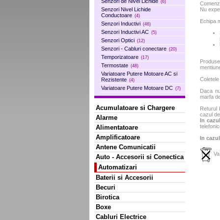
Senzori de Nivel Lichide
(6)
Comenzil
Nu exped
Senzori Nivel Lichide
Conductoare
(4)
Echipa m
Senzori Inductivi
(46)
Senzori Inductivi AC
(5)
Senzori Optici
(12)
Senzori - Cabluri conectare
(20)
Temporizatoare
(17)
Produse
Termostate
(48)
mentiun
Variatoare Putere Motoare AC si
Coletele
Rezistente
(4)
Variatoare Putere Motoare DC
(7)
Daca nu 
marfa de
Acumulatoare si Chargere
Returul 
cazul de
Alarme
In cazul
telefonic
Alimentatoare
Amplificatoare
In cazul
Antene Comunicatii
Va 
Auto - Accesorii si Conectica
Automatizari
Baterii si Accesorii
Becuri
Birotica
Boxe
Cabluri Electrice