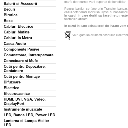
marfa de returnat va fi suportat de beneficiar.
Baterii si Accesorii
Returul banilor se face prin Transfer bancar. 
Becuri
cazul deteriorarii marfii sau lipsei subansamblu
Birotica
In cazul in care doriti sa faceti retur, es
telefonice afisate.
Boxe
In cazul in care exista erori de livrare vom
Cabluri Electrice
Cabluri Mufate
Va rugam sa aruncati deseurile electronic
Cabluri la Metru
Casca Audio
Componente Pasive
Comutatoare, intrerupatoare
Conectoare si Mufe
Cutii pentru Depozitare,
Containere
Cutii pentru Montaje
Difuzoare
Electrice
Electrocasnice
HDMI, DVI, VGA, Video,
DisplayPort
Instrumente muzicale
LED, Banda LED, Power LED
Lanterna si Lampa Atelier
LED