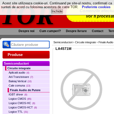
TOR
Acest site utilizeaza cookie-uri. Continuand pe site-ul nostru, confirmati ca
sunteti de acord cu folosirea acestora de catre TOR.
Preferinte cookies
Comenzile efectua
vor fi procesa
Despre noi
Cum cumperi?
Despre livrare
Contact
Term
Semiconductori
›
Circuite integrate
›
Finale Audio
LA4571M
Produse
Semiconductori
Circuite integrate
Aplicatii audio
(4)
Arii Tranzistoare
(7)
Baleiaj Vertical
(10)
Cale comuna
(13)
Finale Audio de Putere
IGBT driver
(6)
Logice CMOS
(85)
Logice CMOS-HC
(6)
Logice CMOS-HCT
(9)
Logice TTL
(31)