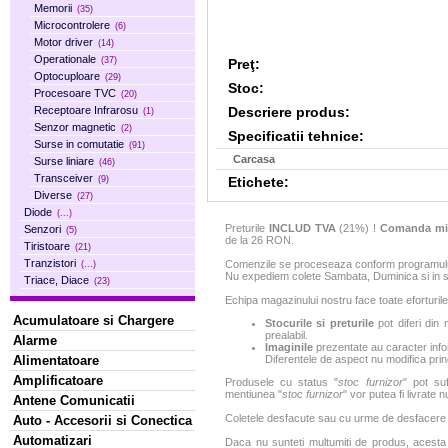
Memorii
(35)
Microcontrolere
(6)
Motor driver
(14)
Operationale
(37)
Preţ:
Optocuploare
(29)
Stoc:
Procesoare TVC
(20)
Descriere produs:
Receptoare Infrarosu
(1)
Senzor magnetic
(2)
Specificatii tehnice:
Surse in comutatie
(91)
Carcasa
Surse liniare
(46)
Transceiver
Etichete:
(9)
Diverse
(27)
Diode
(...)
Preturile
INCLUD TVA
(21%) !
Comanda mi
Senzori
(5)
de la 26 RON.
Tiristoare
(21)
Tranzistori
Comenzile se proceseaza conform programului 
(...)
Nu expediem colete Sambata, Duminica si in sa
Triace, Diace
(23)
Echipa magazinului nostru face toate eforturile
Acumulatoare si Chargere
Stocurile si preturile
pot diferi din 
prealabil.
Alarme
Imaginile
prezentate au caracter infor
Alimentatoare
Diferentele de aspect nu modifica princ
Amplificatoare
Produsele cu status "
stoc furnizor
" pot suf
mentiunea "
stoc furnizor
" vor putea fi livrate 
Antene Comunicatii
Coletele desfacute sau cu urme de desfacere sa
Auto - Accesorii si Conectica
Automatizari
Daca nu sunteti multumiti de produs, acesta p