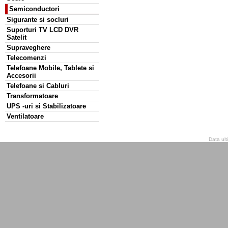
Semiconductori
Sigurante si socluri
Suporturi TV LCD DVR
Satelit
Supraveghere
Telecomenzi
Telefoane Mobile, Tablete si
Accesorii
Telefoane si Cabluri
Transformatoare
UPS -uri si Stabilizatoare
Ventilatoare
Data ult