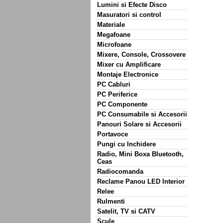
Lumini si Efecte Disco
Masuratori si control
Materiale
Megafoane
Microfoane
Mixere, Console, Crossovere
Mixer cu Amplificare
Montaje Electronice
PC Cabluri
PC Periferice
PC Componente
PC Consumabile si Accesorii
Panouri Solare si Accesorii
Portavoce
Pungi cu Inchidere
Radio, Mini Boxa Bluetooth,
Ceas
Radiocomanda
Reclame Panou LED Interior
Relee
Rulmenti
Satelit, TV si CATV
Scule