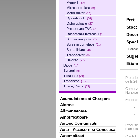
Memorii
(35)
Microcontrolere
(6)
Motor driver
(14)
Operationale
(37)
Preţ:
Optocuploare
(29)
Stoc:
Procesoare TVC
(20)
Descr
Receptoare Infrarosu
(1)
Senzor magnetic
(2)
Specif
Surse in comutatie
(91)
Carca
Surse liniare
(46)
Transceiver
Sugera
(9)
Diverse
(27)
Etich
Diode
(...)
Senzori
(5)
Tiristoare
(21)
Preturil
Tranzistori
de la 2
(...)
Triace, Diace
(23)
Comenzil
Nu exped
Acumulatoare si Chargere
Echipa m
Alarme
Alimentatoare
Amplificatoare
Antene Comunicatii
Produse
mentiun
Auto - Accesorii si Conectica
Automatizari
Coletele