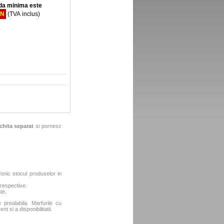
a minima este
ON
(TVA inclus)
chita separat
si pornesc
fonic stocul produselor in
 respective.
te.
e prealabila. Marfurile cu
t si a disponibilitatii.