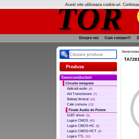
TOR
Acest site utilizeaza cookie-uri. Continu
Despre noi
Cum cumperi?
D
Semiconduc
TA728
Produse
Semiconductori
Circuite integrate
Aplicatii audio
(4)
Arii Tranzistoare
(7)
Baleiaj Vertical
(10)
Cale comuna
(13)
Finale Audio de Putere
IGBT driver
(6)
Logice CMOS
(85)
Logice CMOS-HC
(6)
Logice CMOS-HCT
(9)
Logice TTL
(31)