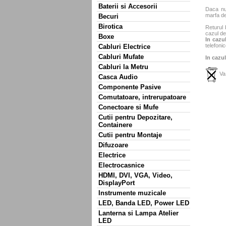
Baterii si Accesorii
Daca nu 
marfa de
Becuri
Birotica
Returul 
cazul de
Boxe
In cazul
telefonic
Cabluri Electrice
Cabluri Mufate
In cazul
Cabluri la Metru
Va 
Casca Audio
Componente Pasive
Comutatoare, intrerupatoare
Conectoare si Mufe
Cutii pentru Depozitare,
Containere
Cutii pentru Montaje
Difuzoare
Electrice
Electrocasnice
HDMI, DVI, VGA, Video,
DisplayPort
Instrumente muzicale
LED, Banda LED, Power LED
Lanterna si Lampa Atelier
LED