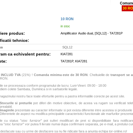
Comand
30 R
10
RON
in stoc
iere produs:
Amplificator Audio dual, [SQL12] - TA7281P
icatii tehnice:
sa
SQL12
m ca echivalent pentru:
KIA7281
ete:
TA7281P, KIA7281
e
INCLUD TVA
(21%) !
Comanda minima este de 30 RON
. Cheltuielile de
transport se a
6 RON.
e se proceseaza conform programului de lucru: Luni-Vineri: 09:00 - 18:00
iem colete Sambata, Duminica si in sarbatorile legale.
agazinului nostru face toate eforturile pentru a pastra informatiile corecte pe acest site.
Stocurile si preturile
pot diferi din motive obiective, de aceea va rugam sa verificati tele
prealabil.
Imaginile
prezentate au caracter informativ si pot exista diferente intre acestea si produsele
Diferentele de aspect nu modifica principalele caracteristici functionale ale marfurilor prezenta
le cu status "
stoc furnizor
" pot suferi modificari de pret si disponibilitate fara notificar
ea "
stoc furnizor
" vor putea fi livrate numai dupa confirmare separata, pe e-mail, a pretului curen
 desfacute sau cu urme de desfacere sa nu fie ridicate fara a anunta echipa tor-online.ro!