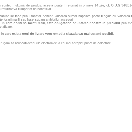
sunteti multumiti de produs, acesta poate fi returnat in primele 14 zile, cf. O.U.G.34/2014
 returnat va fi suportat de beneficiar.
banilor se face prin Transfer bancar. Valoarea sumei inapoiate poate fi egala cu valoarea fac
teriorarii marfii sau lipsei subansamblurilor accesorii.
 in care doriti sa faceti retur, este obligatorie anuntarea noastra in prealabil
prin mai
e afisate.
 in care exista erori de livrare vom remedia situatia cat mai curand posibil.
rugam sa aruncati deseurile electronice la cel mai apropiat punct de colectare !