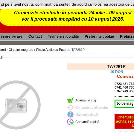
and pe site-ul nostru, confirmati ca sunteti de acord cu folosirea acestora de 
Comenzile efectuate în perioada 24 iulie - 09 august
vor fi procesate începând cu 10 august 2026.
espre livrare
Contact
Termeni si conditii
Preferinte cookie
Prelucr
tori
›
Circuite integrate
›
Finale Audio de Putere
›
TA7281P
1P
TA7281P
10 RON
Comenzi 
0723 481 76
0741 460 73
0767 749 38
Adaugă în coş
Compară cu alt produs
Mai multe detalii
Cheltuieli
achita sep
Comandă rapidă