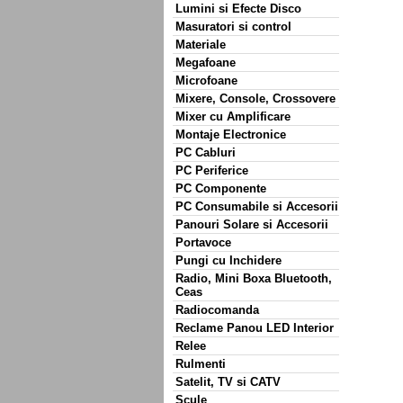
Lumini si Efecte Disco
Masuratori si control
Materiale
Megafoane
Microfoane
Mixere, Console, Crossovere
Mixer cu Amplificare
Montaje Electronice
PC Cabluri
PC Periferice
PC Componente
PC Consumabile si Accesorii
Panouri Solare si Accesorii
Portavoce
Pungi cu Inchidere
Radio, Mini Boxa Bluetooth,
Ceas
Radiocomanda
Reclame Panou LED Interior
Relee
Rulmenti
Satelit, TV si CATV
Scule