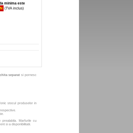
a minima este
ON
(TVA inclus)
chita separat
si pornesc
fonic stocul produselor in
 respective.
te.
e prealabila. Marfurile cu
t si a disponibilitatii.