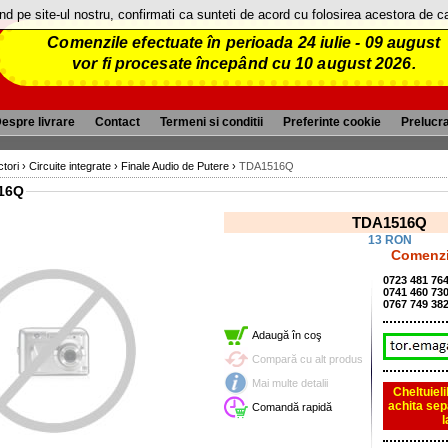
and pe site-ul nostru, confirmati ca sunteti de acord cu folosirea acestora de 
Comenzile efectuate în perioada 24 iulie - 09 august
vor fi procesate începând cu 10 august 2026.
espre livrare
Contact
Termeni si conditii
Preferinte cookie
Prelucr
tori
›
Circuite integrate
›
Finale Audio de Putere
›
TDA1516Q
16Q
TDA1516Q
13 RON
Comenzi 
0723 481 76
0741 460 73
0767 749 38
Adaugă în coş
Compară cu alt produs
Mai multe detalii
Cheltuieli
achita sep
Comandă rapidă