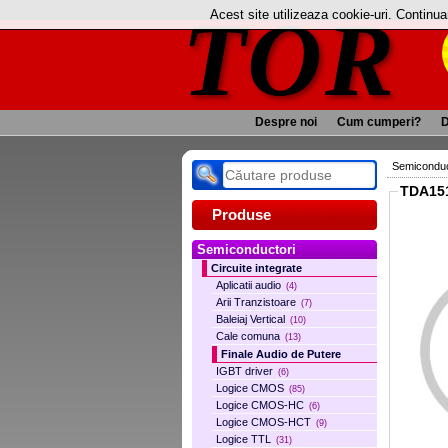
TOR
Acest site utilizeaza cookie-uri. Continu
Despre noi
Cum cumperi?
D
Semiconduc
TDA15
Produse
Semiconductori
Circuite integrate
Aplicatii audio
(4)
Arii Tranzistoare
(7)
Baleiaj Vertical
(10)
Cale comuna
(13)
Finale Audio de Putere
IGBT driver
(6)
Logice CMOS
(85)
Logice CMOS-HC
(6)
Logice CMOS-HCT
(9)
Logice TTL
(31)