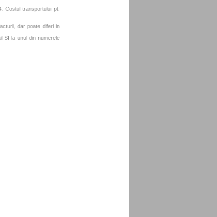
. Costul transportului pt.
turii, dar poate diferi in
l SI la unul din numerele