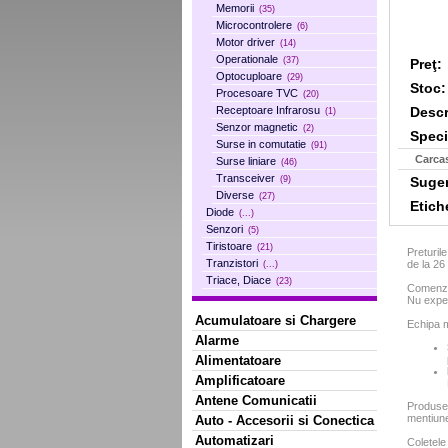
Memorii
(35)
Microcontrolere
(6)
Motor driver
(14)
Operationale
(37)
Preţ:
Optocuploare
(29)
Stoc:
Procesoare TVC
(20)
Descr
Receptoare Infrarosu
(1)
Senzor magnetic
(2)
Specif
Surse in comutatie
(91)
Carca
Surse liniare
(46)
Transceiver
Sugera
(9)
Diverse
(27)
Etich
Diode
(...)
Senzori
(5)
Tiristoare
(21)
Preturil
Tranzistori
de la 2
(...)
Triace, Diace
(23)
Comenzil
Nu exped
Acumulatoare si Chargere
Echipa m
Alarme
Alimentatoare
Amplificatoare
Antene Comunicatii
Produse
mentiun
Auto - Accesorii si Conectica
Automatizari
Coletele