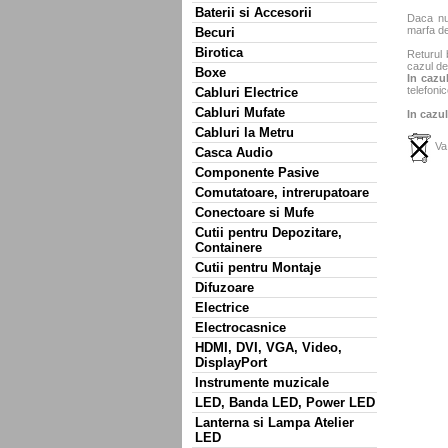
Baterii si Accesorii
Daca nu 
marfa de
Becuri
Birotica
Returul 
cazul de
Boxe
In cazul
telefonic
Cabluri Electrice
Cabluri Mufate
In cazul
Cabluri la Metru
Va 
Casca Audio
Componente Pasive
Comutatoare, intrerupatoare
Conectoare si Mufe
Cutii pentru Depozitare,
Containere
Cutii pentru Montaje
Difuzoare
Electrice
Electrocasnice
HDMI, DVI, VGA, Video,
DisplayPort
Instrumente muzicale
LED, Banda LED, Power LED
Lanterna si Lampa Atelier
LED