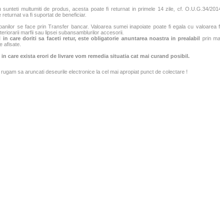
sunteti multumiti de produs, acesta poate fi returnat in primele 14 zile, cf. O.U.G.34/2014
 returnat va fi suportat de beneficiar.
banilor se face prin Transfer bancar. Valoarea sumei inapoiate poate fi egala cu valoarea fac
teriorarii marfii sau lipsei subansamblurilor accesorii.
 in care doriti sa faceti retur, este obligatorie anuntarea noastra in prealabil
prin mai
e afisate.
 in care exista erori de livrare vom remedia situatia cat mai curand posibil.
rugam sa aruncati deseurile electronice la cel mai apropiat punct de colectare !