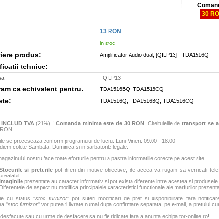
Comand
30 R
13
RON
in stoc
iere produs:
Amplificator Audio dual, [QILP13] - TDA1516Q
icatii tehnice:
sa
QILP13
m ca echivalent pentru:
TDA1516BQ, TDA1516CQ
ete:
TDA1516Q, TDA1516BQ, TDA1516CQ
e
INCLUD TVA
(21%) !
Comanda minima este de 30 RON
. Cheltuielile de
transport se a
6 RON.
e se proceseaza conform programului de lucru: Luni-Vineri: 09:00 - 18:00
iem colete Sambata, Duminica si in sarbatorile legale.
agazinului nostru face toate eforturile pentru a pastra informatiile corecte pe acest site.
Stocurile si preturile
pot diferi din motive obiective, de aceea va rugam sa verificati tele
prealabil.
Imaginile
prezentate au caracter informativ si pot exista diferente intre acestea si produsele
Diferentele de aspect nu modifica principalele caracteristici functionale ale marfurilor prezenta
le cu status "
stoc furnizor
" pot suferi modificari de pret si disponibilitate fara notificar
ea "
stoc furnizor
" vor putea fi livrate numai dupa confirmare separata, pe e-mail, a pretului curen
 desfacute sau cu urme de desfacere sa nu fie ridicate fara a anunta echipa tor-online.ro!